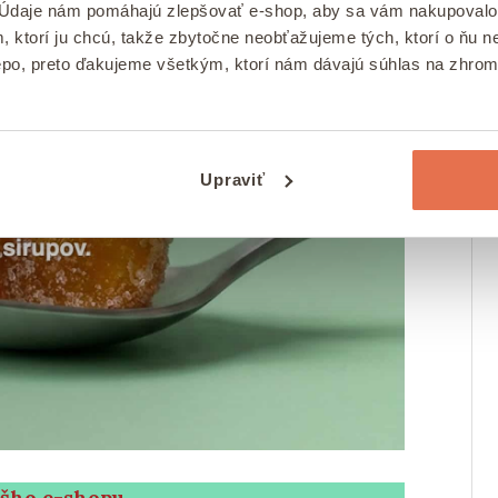
 Údaje nám pomáhajú zlepšovať e-shop, aby sa vám nakupovalo
, ktorí ju chcú, takže zbytočne neobťažujeme tých, ktorí o ňu
epo, preto ďakujeme všetkým, ktorí nám dávajú súhlas na zhro
Upraviť
ášho e-shopu
.