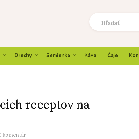
Orechy
Semienka
Káva
Čaje
Kon
cich receptov na
0 komentár