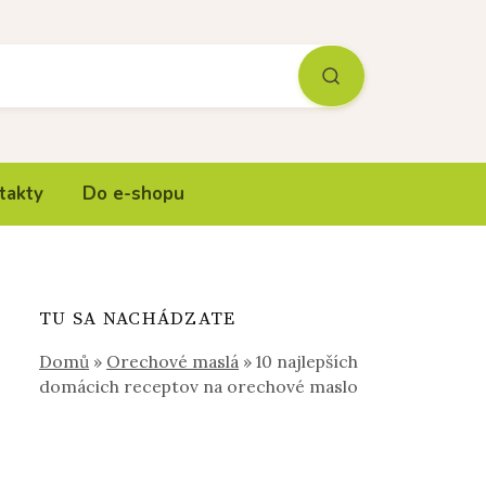
takty
Do e-shopu
TU SA NACHÁDZATE
Domů
»
Orechové maslá
»
10 najlepších
domácich receptov na orechové maslo