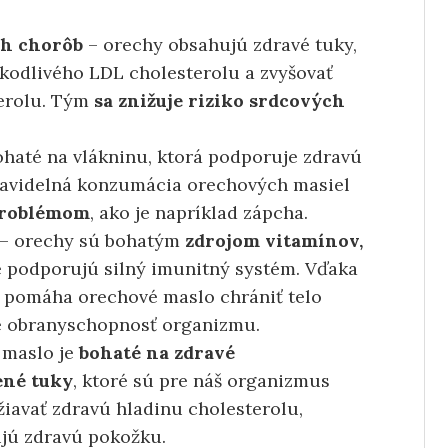
ch chorôb
– orechy obsahujú zdravé tuky,
kodlivého LDL cholesterolu a zvyšovať
erolu. Tým
sa znižuje riziko srdcových
haté na vlákninu, ktorá podporuje zdravú
Pravidelná konzumácia orechových masiel
problémom
, ako je napríklad zápcha.
– orechy sú bohatým
zdrojom vitamínov,
ré podporujú silný imunitný systém. Vďaka
m pomáha orechové maslo chrániť telo
je obranyschopnosť organizmu.
 maslo je
bohaté na zdravé
ené tuky
, ktoré sú pre náš organizmus
žiavať zdravú hladinu cholesterolu,
jú zdravú pokožku.