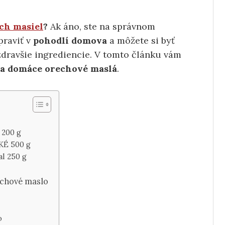
ch masiel
?
Ak áno, ste na správnom
praviť v
pohodlí domova
a môžete si byť
ajzdravšie ingrediencie. V tomto článku vám
na domáce orechové maslá
.
 200 g
ĽKÉ 500 g
l 250 g
echové maslo
o