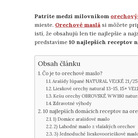
Patríte medzi milovníkom
orechový
mieste.
Orechové maslá
si môžete pri
istí, že obsahujú len tie najlepšie a n
predstavíme
10 najlepších receptov 
Obsah článku
Čo je to orechové maslo?
Arašídy lúpané NATURAL VEĽKÉ 21/25
Lieskové orechy natural 13-15, 15+ VE
Kešu orechy OBROVSKÉ WW180 natura
Zdravotné výhody
10 najlepších domácich receptov na or
1) Domáce arašidové maslo
2) Lahodné maslo z vlašských orechov
3) Jednoduché lieskovoorieškové masl