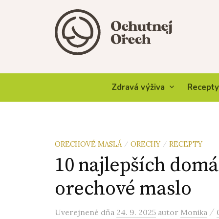
Skip
to
content
Zdravá výživa
Recepty
ORECHOVÉ MASLÁ
ORECHY
RECEPTY
/
/
10 najlepších domá
orechové maslo
/
Uverejnené
dňa
24. 9. 2025
autor
Monika