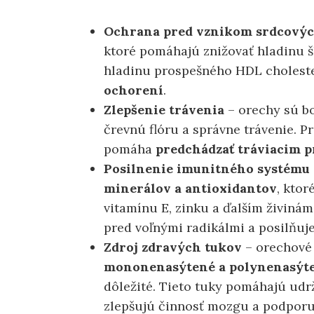
Ochrana pred vznikom srdcový
ktoré pomáhajú znižovať hladinu š
hladinu prospešného HDL cholest
ochorení
.
Zlepšenie trávenia
– orechy sú bo
črevnú flóru a správne trávenie. 
pomáha
predchádzať tráviacim 
Posilnenie imunitného systému
minerálov a antioxidantov
, kto
vitamínu E, zinku a ďalším živiná
pred voľnými radikálmi a posilňu
Zdroj zdravých tukov
– orechové
mononenasýtené a polynenasýt
dôležité. Tieto tuky pomáhajú udr
zlepšujú činnosť mozgu a podporu