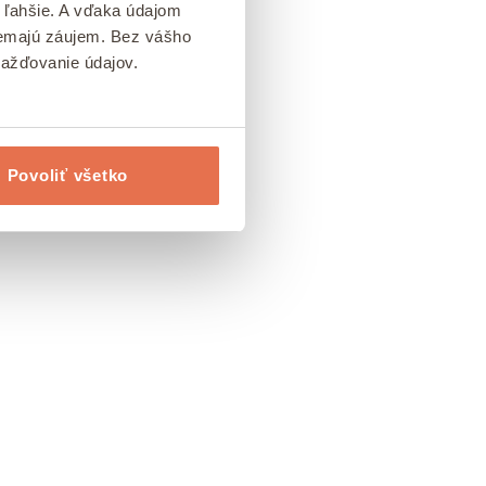
 ľahšie. A vďaka údajom
 nemajú záujem. Bez vášho
mažďovanie údajov.
Povoliť všetko