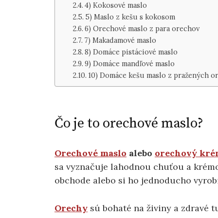
4) Kokosové maslo
5) Maslo z kešu s kokosom
6) Orechové maslo z para orechov
7) Makadamové maslo
8) Domáce pistáciové maslo
9) Domáce mandľové maslo
10) Domáce kešu maslo z pražených o
Čo je to orechové maslo?
Orechové maslo
alebo
orechový kr
sa vyznačuje lahodnou chuťou a krémo
obchode alebo si ho jednoducho vyrob
Orechy
sú bohaté na živiny a zdravé t