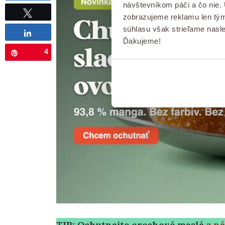
návštevníkom páči a čo nie.
Tweet
zobrazujeme reklamu len tým
súhlasu však strieľame nasl
Share
Ďakujeme!
4
Pin
TIP: Ochutnajte orechové maslá
z n