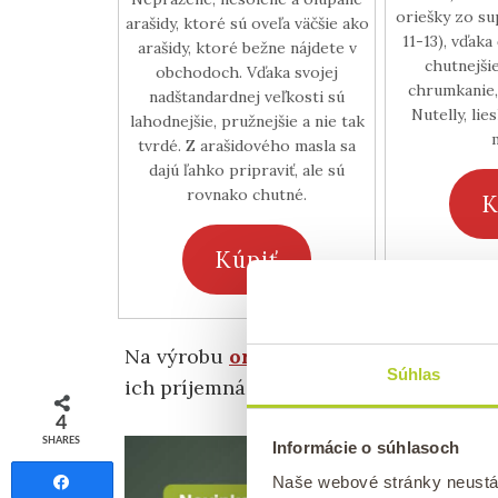
oriešky zo su
arašidy, ktoré sú oveľa väčšie ako
11-13), vďak
arašidy, ktoré bežne nájdete v
chutnejšie
obchodoch. Vďaka svojej
chrumkanie,
nadštandardnej veľkosti sú
Nutelly, li
lahodnejšie, pružnejšie a nie tak
tvrdé. Z arašidového masla sa
dajú ľahko pripraviť, ale sú
rovnako chutné.
K
Kúpiť
Na výrobu
orechového masla
sa použ
Súhlas
ich príjemná aróma. Potom sa opražen
4
SHARES
Informácie o súhlasoch
Naše webové stránky neustá
Share