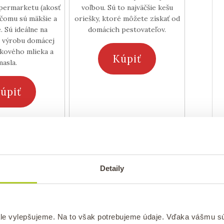
permarketu (akosť
voľbou. Sú to najväčšie kešu
a čomu sú mäkšie a
oriešky, ktoré môžete získať od
. Sú ideálne na
domácich pestovateľov.
 výrobu domácej
eskového mlieka a
Kúpiť
masla.
úpiť
ívajú opražené
orechy
, aby sa uvoľnila
Detaily
é orechy rozomelú na jemnú kašu.
le vylepšujeme. Na to však potrebujeme údaje. Vďaka vášmu s