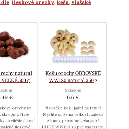
dle
,
lieskové orechy
,
kešu
,
vlašské
orechy natural
Kešu orechy OBROVSKÉ
+ VEĽKÉ 500 g
WW180 natural 250 g
kladom
Skladom
4.49 €
6.6 €
eskové orechy so
Najväčšie kešu jadrá na trhu!!!
 škrupiny. Naše
Myslíte si, že na veľkosti záleží?
ky sú väčšie (akosť
Ak áno, prírodné kešu jadrá
klasické lieskové
HUGE WW180 sú pre vás jasnou