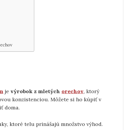
rechov
ém
je
výrobok z mletých
orechov
, ktorý
vou konzistenciou. Môžete si ho kúpiť v
iť doma.
uky, ktoré telu prinášajú množstvo výhod.