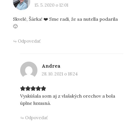
15. 5. 2020 o 12:01
Skvelé, Šárka! ❤️ Sme radi, že sa nutella podarila
🙂
Odpovedať
Andrea
28. 10. 2021 o 18:24
Vyskúšala som aj z vlašských orechov a bola
úplne luxusná.
Odpovedať