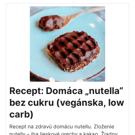
Recept: Domáca „nutella“
bez cukru (vegánska, low
carb)
Recept na zdravú domácu nutellu. Zloženie
nutelly – iba lieskové orechy a kakao. Žiadny