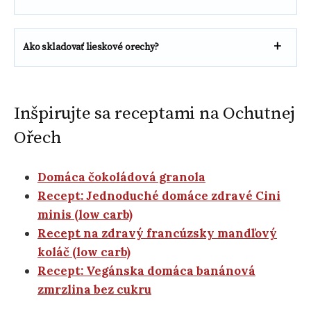
Ako skladovať lieskové orechy?
Inšpirujte sa receptami na Ochutnej
Ořech
Domáca čokoládová granola
Recept: Jednoduché domáce zdravé Cini
minis (low carb)
Recept na zdravý francúzsky mandľový
koláč (low carb)
Recept: Vegánska domáca banánová
zmrzlina bez cukru