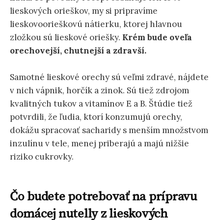
lieskových orieškov, my si pripravíme
lieskovoorieškovú nátierku, ktorej hlavnou
zložkou sú lieskové oriešky.
Krém bude oveľa
orechovejší, chutnejší a zdravší.
Samotné lieskové orechy sú veľmi zdravé, nájdete
v nich vápnik, horčík a zinok. Sú tiež zdrojom
kvalitných tukov a vitamínov E a B. Štúdie tiež
potvrdili, že ľudia, ktorí konzumujú orechy,
dokážu spracovať sacharidy s menším množstvom
inzulínu v tele, menej priberajú a majú nižšie
riziko cukrovky.
Čo budete potrebovať na prípravu
domácej nutelly z lieskových