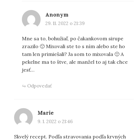
Anonym
29. 11. 2022 o 21:39
Mne sa to, bohužiaľ, po čakankovom sirupe
zrazilo 🙁 Mixovali ste to s ním alebo ste ho
tam len primiešali? Ja som to mixovala 🙁 A
pekelne ma to štve, ale manžel to aj tak chce
jesť…
Odpovedať
Marie
9. 1. 2022 o 21:46
Skvelý recept. Podľa stravovania podľa krvných