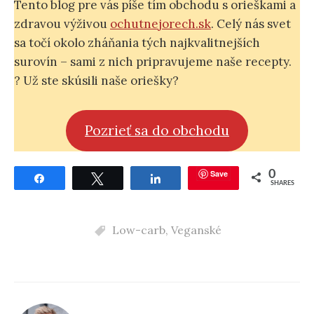
Tento blog pre vás píše tím obchodu s orieškami a
zdravou výživou
ochutnejorech.sk
. Celý nás svet
sa točí okolo zháňania tých najkvalitnejších
surovín – sami z nich pripravujeme naše recepty.
? Už ste skúsili naše oriešky?
Pozrieť sa do obchodu
Save
0
Share
Tweet
Share
SHARES
Low-carb
,
Veganské