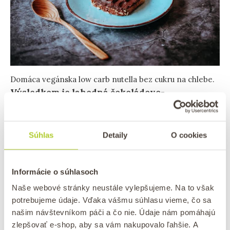
Domáca vegánska low carb nutella bez cukru na chlebe.
Výsledkom je lahodná čokoládovo-
lieskovooriešková nátierka, ktorá obsahuje iba
to, čo by orieškovo-čokoládová nátierka mala,
a to oriešky a kakao.
Oproti pôvodnému receptu
Súhlas
Detaily
O cookies
neobsahuje laktózu, rafinovaný cukor a palmový
olej. Je bezlepková, vegánska a vhodná pre ľudí,
Informácie o súhlasoch
ktorí držia nízkosacharidovú diétu.
Naše webové stránky neustále vylepšujeme. Na to však
potrebujeme údaje. Vďaka vášmu súhlasu vieme, čo sa
Máte radi
orechové maslá
? V e-shope na vás
našim návštevníkom páči a čo nie. Údaje nám pomáhajú
čaká
arašidové
,
pistáciové
alebo
mandľové
zlepšovať e-shop, aby sa vám nakupovalo ľahšie. A