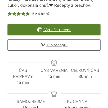
cukor, dokonalá chuť.❤️ Recepty z orechov.
5
z
4
hlasů
Vytlačiť recept
Pin receptu
ČAS
ČAS VARENIA
CELKOVÝ ČAS
minút
minút
PRÍPRAVY
15
min
30
min
minút
15
min
SAMOZREJME
KUCHYŇA
Dessert
zdravá výživa