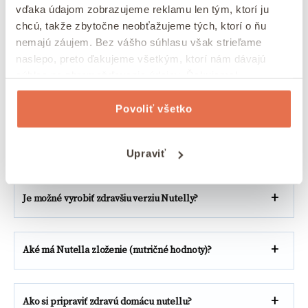
maslo
. Tí, ktorí ochutnali naše obľúbené
vďaka údajom zobrazujeme reklamu len tým, ktorí ju
arašidové maslo
, by si najradšej urobili zásobu
1
chcú, takže zbytočne neobťažujeme tých, ktorí o ňu
kg balenia arašidového masla
. Toto želanie vám
nemajú záujem. Bez vášho súhlasu však strieľame
už môžeme splniť, ale máme pre vás tiež
naslepo, preto ďakujeme všetkým, ktorí nám dávajú
arašidové maslo
aj v 300 g balení. A kto hovorí, že
súhlas na zhromažďovanie údajov. Ďakujeme!
musíte zostať len pri jednom balení?
Povoliť všetko
FAQ – Najčastejšie otázky
Upraviť
Je možné vyrobiť zdravšiu verziu Nutelly?
Aké má Nutella zloženie (nutričné hodnoty)?
Ako si pripraviť zdravú domácu nutellu?