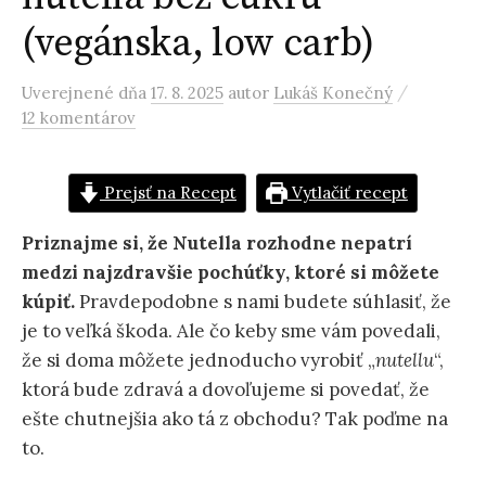
(vegánska, low carb)
/
Uverejnené
dňa
17. 8. 2025
autor
Lukáš Konečný
12 komentárov
Prejsť na Recept
Vytlačiť recept
Priznajme si, že Nutella rozhodne nepatrí
medzi najzdravšie pochúťky, ktoré si môžete
kúpiť.
Pravdepodobne s nami budete súhlasiť, že
je to veľká škoda. Ale čo keby sme vám povedali,
že si doma môžete jednoducho vyrobiť „
nutellu
“,
ktorá bude zdravá a dovoľujeme si povedať, že
ešte chutnejšia ako tá z obchodu? Tak poďme na
to.