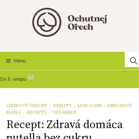
Skip
to
content
Hľad
Menu
Do E-shopu
LIESKOVÉ ORECHY
DESIATY
LOW-CARB
ORECHOVÉ
/
/
/
MASLÁ
RECEPTY
VEGÁNSKE
/
/
Recept: Zdravá domáca
nutella bez cukru