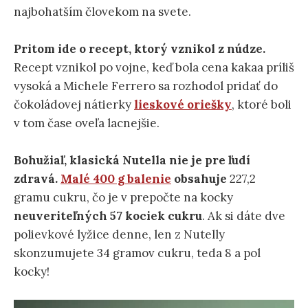
najbohatším človekom na svete.
Pritom ide o recept, ktorý vznikol z núdze.
Recept vznikol po vojne, keď bola cena kakaa príliš
vysoká a Michele Ferrero sa rozhodol pridať do
čokoládovej nátierky
lieskové oriešky
, ktoré boli
v tom čase oveľa lacnejšie.
Bohužiaľ, klasická Nutella nie je pre ľudí
zdravá.
Malé 400 g balenie
obsahuje
227,2
gramu cukru, čo je v prepočte na kocky
neuveriteľných 57 kociek
cukru
. Ak si dáte dve
polievkové lyžice denne, len z Nutelly
skonzumujete 34 gramov cukru, teda 8 a pol
kocky!