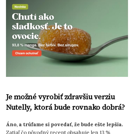
Je možné vyrobiť zdravšiu verziu
Nutelly, ktorá bude rovnako dobrá?
Áno, a trúfame si povedať, že bude ešte lepšia.
Zatiaľ čo pôvodný recept obsahuje len 13 %