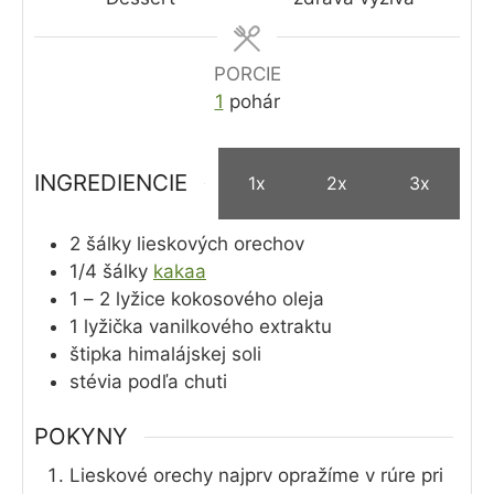
PORCIE
1
pohár
INGREDIENCIE
1x
2x
3x
2
šálky
lieskových orechov
1/4
šálky
kakaa
1 – 2
lyžice
kokosového oleja
1
lyžička
vanilkového extraktu
štipka
himalájskej soli
stévia
podľa chuti
POKYNY
Lieskové orechy najprv opražíme v rúre pri