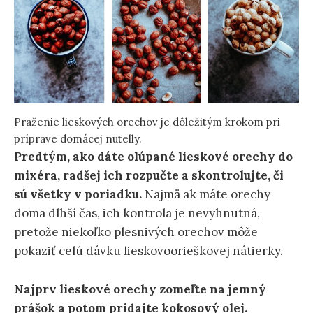
Praženie lieskových orechov je dôležitým krokom pri
príprave domácej nutelly.
Predtým, ako dáte olúpané lieskové orechy do
mixéra, radšej ich rozpučte a skontrolujte, či
sú všetky v poriadku.
Najmä ak máte orechy
doma dlhší čas, ich kontrola je nevyhnutná,
pretože niekoľko plesnivých orechov môže
pokaziť celú dávku lieskovoorieškovej nátierky.
Najprv lieskové orechy zomeľte na jemný
prášok a potom pridajte kokosový olej.