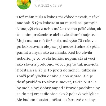
7. 9. 2022 o 13:39
Tiež mám nulu a kokos mi vôbec nevadí, práve
naopak. S tým kokosom sa museli asi pomýliť.
Nanajvýš vás z neho môže trochu páliť záha, ak
to s ním preženiete alebo zle skombinujete.
Moja mama má tiež nulu, má vyše 70 rokov a
po kokosovom oleji sa jej neuveriteľne zlepšila
pamäť a myslí ako za mlada. Keď ho chvíľu
neberie, je to oveľa horšie, nepamätá si veci
ako slová a podobne, vôbec jej to tak nesvieti.
Dočítala sa, že je to proti demencii, takže sa
snaží jesť lyžičku denne alebo aj viac. Ale je
dosť problém to skonzumovať, takže Nutella
by mohla byť dobrý nápad ! Pravdepodobne by
sa do nej zmestilo viac ako 2 polievkové lyžice.
Ale budem musieť počkať na čerstvé orechy.