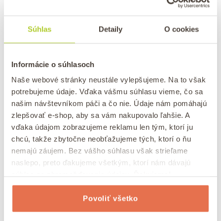
ČAJE
LIFESTYLE
/
Dojčenie a čaj: Aké čaje (ne)piť
Súhlas
Detaily
O cookies
/
Uverejnené
dňa
25. 7. 2025
autor
Pavlína
0 komentár
Informácie o súhlasoch
✅ Aké čaje piť počas dojčenia ✅ Obsah bylinných
čajových zmesí na dojčenie ✅ Ktoré bylinky sú vhodné
Naše webové stránky neustále vylepšujeme. Na to však
počas dojčenia a ktoré vynechať
potrebujeme údaje. Vďaka vášmu súhlasu vieme, čo sa
našim návštevníkom páči a čo nie. Údaje nám pomáhajú
zlepšovať e-shop, aby sa vám nakupovalo ľahšie. A
vďaka údajom zobrazujeme reklamu len tým, ktorí ju
chcú, takže zbytočne neobťažujeme tých, ktorí o ňu
nemajú záujem. Bez vášho súhlasu však strieľame
naslepo, preto ďakujeme všetkým, ktorí nám dávajú
súhlas na zhromažďovanie údajov. Ďakujeme!
Povoliť všetko