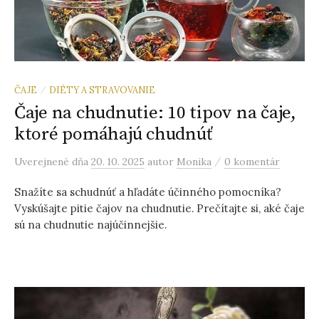
ČAJE
DIÉTY A STRAVOVANIE
/
Čaje na chudnutie: 10 tipov na čaje,
ktoré pomáhajú chudnúť
/
Uverejnené
dňa
20. 10. 2025
autor
Monika
0 komentár
Snažíte sa schudnúť a hľadáte účinného pomocníka?
Vyskúšajte pitie čajov na chudnutie. Prečítajte si, aké čaje
sú na chudnutie najúčinnejšie.