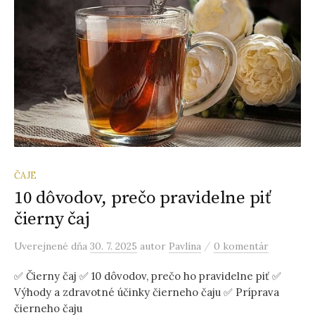
ČAJE
10 dôvodov, prečo pravidelne piť
čierny čaj
/
Uverejnené
dňa
30. 7. 2025
autor
Pavlína
0 komentár
✅ Čierny čaj ✅ 10 dôvodov, prečo ho pravidelne piť ✅
Výhody a zdravotné účinky čierneho čaju ✅ Príprava
čierneho čaju