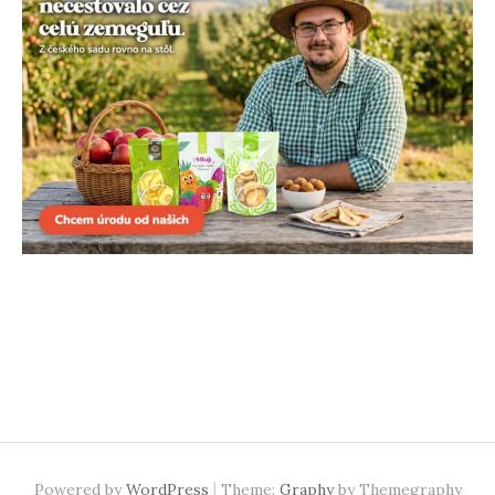
|
Powered by
WordPress
Theme:
Graphy
by Themegraphy