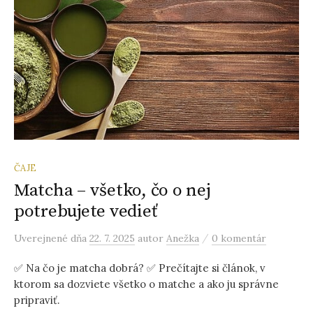
ČAJE
Matcha – všetko, čo o nej
potrebujete vedieť
/
Uverejnené
dňa
22. 7. 2025
autor
Anežka
0 komentár
✅ Na čo je matcha dobrá? ✅ Prečítajte si článok, v
ktorom sa dozviete všetko o matche a ako ju správne
pripraviť.