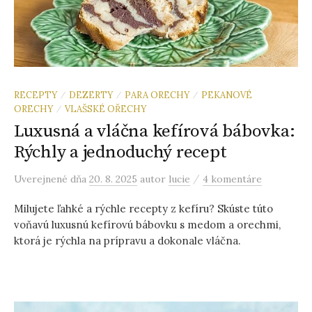
RECEPTY
DEZERTY
PARA ORECHY
PEKANOVÉ
/
/
/
ORECHY
VLAŠSKÉ OŘECHY
/
Luxusná a vláčna kefírová bábovka:
Rýchly a jednoduchý recept
/
Uverejnené
dňa
20. 8. 2025
autor
lucie
4 komentáre
Milujete ľahké a rýchle recepty z kefíru? Skúste túto
voňavú luxusnú kefírovú bábovku s medom a orechmi,
ktorá je rýchla na prípravu a dokonale vláčna.