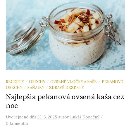
RECEPTY
ORECHY
OVSENÉ VLOČKY A KAŠE
PEKANOVÉ
/
/
/
ORECHY
RAŇAJKY
ZDRAVÉ DEZERTY
/
/
Najlepšia pekanová ovsená kaša cez
noc
/
Uverejnené
dňa
23. 6. 2025
autor
Lukáš Konečný
0 komentár