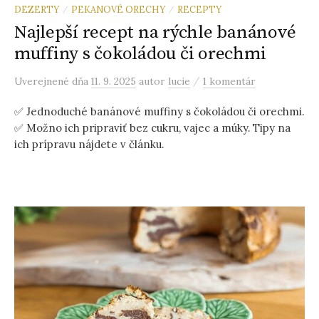
DEZERTY
PEKANOVÉ ORECHY
RECEPTY
/
/
Najlepší recept na rýchle banánové
muffiny s čokoládou či orechmi
/
Uverejnené
dňa
11. 9. 2025
autor
lucie
1 komentár
✅ Jednoduché banánové muffiny s čokoládou či orechmi.
✅ Možno ich pripraviť bez cukru, vajec a múky. Tipy na
ich prípravu nájdete v článku.