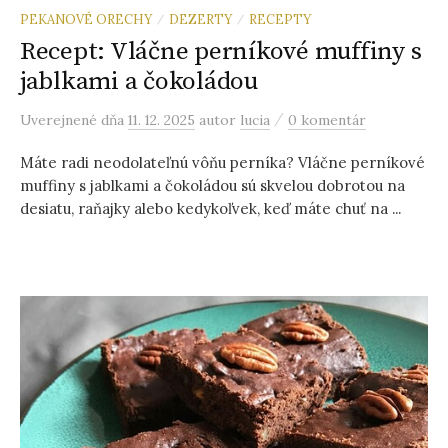
PEKANOVÉ ORECHY
DEZERTY
RECEPTY
/
/
Recept: Vláčne perníkové muffiny s
jablkami a čokoládou
/
Uverejnené
dňa
11. 12. 2025
autor
lucia
0 komentár
Máte radi neodolateľnú vôňu perníka? Vláčne perníkové
muffiny s jablkami a čokoládou sú skvelou dobrotou na
desiatu, raňajky alebo kedykoľvek, keď máte chuť na ...