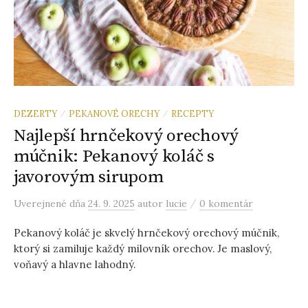
DEZERTY
PEKANOVÉ ORECHY
RECEPTY
/
/
Najlepší hrnčekový orechový
múčnik: Pekanový koláč s
javorovým sirupom
/
Uverejnené
dňa
24. 9. 2025
autor
lucie
0 komentár
Pekanový koláč je skvelý hrnčekový orechový múčnik,
ktorý si zamiluje každý milovník orechov. Je maslový,
voňavý a hlavne lahodný.