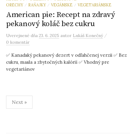
ORECHY
RAŇAJKY
VEGÁNSKE
VEGETARIÁNSKE
/
/
/
American pie: Recept na zdravý
pekanový koláč bez cukru
/
Uverejnené
dňa
23. 6. 2025
autor
Lukáš Konečný
0 komentár
✅ Kanadský pekanový dezert v odľahčenej verzii ✅ Bez
cukru, masla a zbytočných kalórií ✅ Vhodný pre
vegetariánov
Stránkovanie
Next »
príspevkov