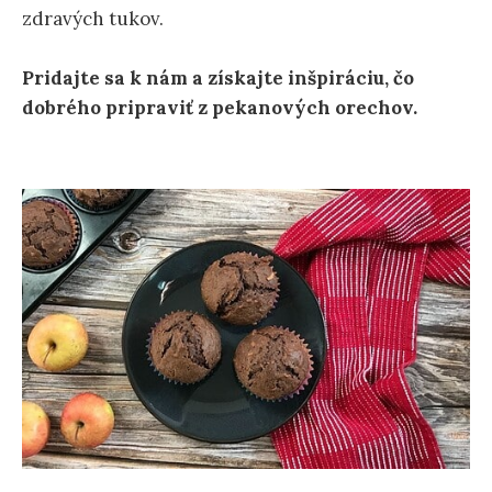
zdravých tukov.
Pridajte sa k nám a získajte inšpiráciu, čo
dobrého pripraviť z pekanových orechov.