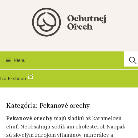
Skip
to
content
Hľad
Menu
Do E-shopu
Kategória:
Pekanové orechy
Pekanové orechy
majú sladkú až karamelovú
chuť. Neobsahujú sodík ani cholesterol. Naopak,
sú skvelým zdrojom vitamínov, minerálov a