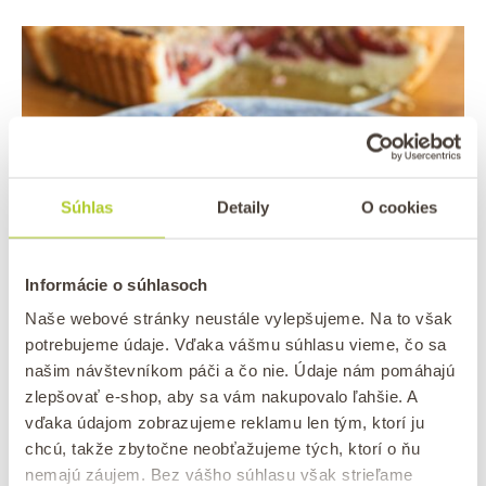
Súhlas
Detaily
O cookies
Informácie o súhlasoch
Naše webové stránky neustále vylepšujeme. Na to však
potrebujeme údaje. Vďaka vášmu súhlasu vieme, čo sa
DEZERTY
ORECHY
PEKANOVÉ
/
/
ORECHY
RECEPTY
VLAŠSKÉ OŘECHY
/
/
našim návštevníkom páči a čo nie. Údaje nám pomáhajú
Slivkový koláč z lineckého cesta s
zlepšovať e-shop, aby sa vám nakupovalo ľahšie. A
vďaka údajom zobrazujeme reklamu len tým, ktorí ju
orechovou posýpkou
chcú, takže zbytočne neobťažujeme tých, ktorí o ňu
nemajú záujem. Bez vášho súhlasu však strieľame
/
Uverejnené
dňa
24. 9. 2025
autor
lucie
0 komentár