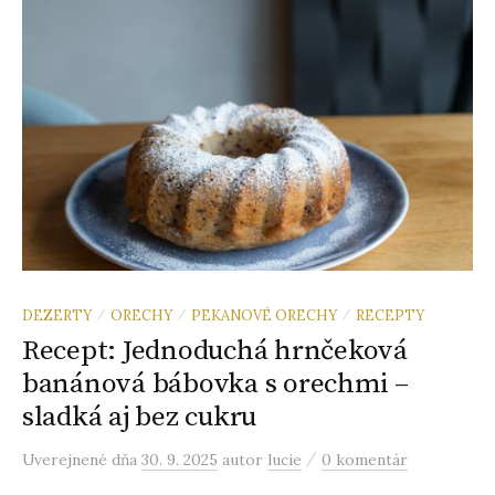
DEZERTY
ORECHY
PEKANOVÉ ORECHY
RECEPTY
/
/
/
Recept: Jednoduchá hrnčeková
banánová bábovka s orechmi –
sladká aj bez cukru
/
Uverejnené
dňa
30. 9. 2025
autor
lucie
0 komentár