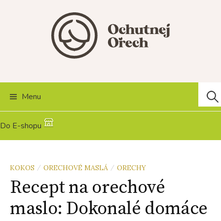
Skip
to
content
Hľad
Menu
Do E-shopu
KOKOS
ORECHOVÉ MASLÁ
ORECHY
/
/
Recept na orechové
maslo: Dokonalé domáce