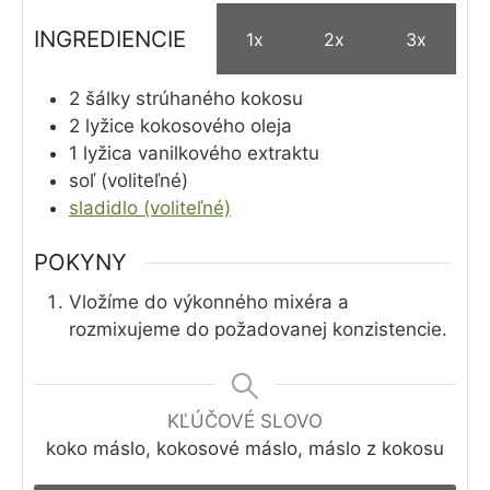
INGREDIENCIE
1x
2x
3x
2
šálky
strúhaného kokosu
2
lyžice
kokosového oleja
1
lyžica
vanilkového extraktu
soľ (voliteľné)
sladidlo (voliteľné)
POKYNY
Vložíme do výkonného mixéra a
rozmixujeme do požadovanej konzistencie.
KĽÚČOVÉ SLOVO
koko máslo, kokosové máslo, máslo z kokosu