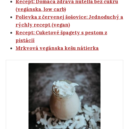
Recept: Domáca zdravá nutella bez cukru
(vegánska, low carb)
Polievka z červenej šošovice: Jednoduchý a
rýchly recept (vegan)
Recept: Cuketové špagety s pestom z
pistácií
Mrkvová vegánska kešu nátierka