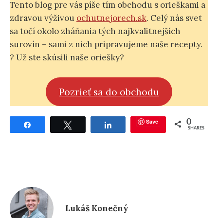
Tento blog pre vás píše tím obchodu s orieškami a
zdravou výživou
ochutnejorech.sk
. Celý nás svet
sa točí okolo zháňania tých najkvalitnejších
surovín – sami z nich pripravujeme naše recepty.
? Už ste skúsili naše oriešky?
Pozrieť sa do obchodu
Save
0
Share
Tweet
Share
SHARES
Lukáš Konečný