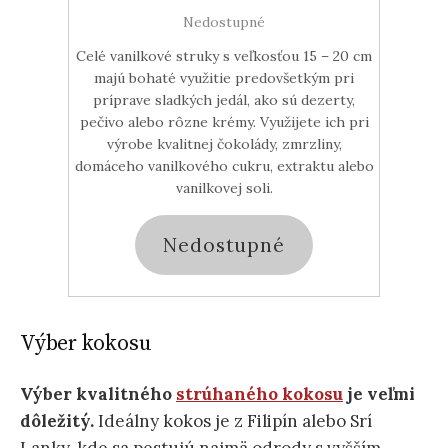
Nedostupné
Celé vanilkové struky s veľkosťou 15 – 20 cm
majú bohaté využitie predovšetkým pri
príprave sladkých jedál, ako sú dezerty,
pečivo alebo rôzne krémy. Využijete ich pri
výrobe kvalitnej čokolády, zmrzliny,
domáceho vanilkového cukru, extraktu alebo
vanilkovej soli.
Nedostupné
Výber kokosu
Výber kvalitného
strúhaného kokosu
je veľmi
dôležitý.
Ideálny kokos je z Filipín alebo Srí
Lanky, kde sa pestujú najmä odrody s vyšším