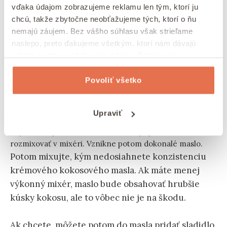
vďaka údajom zobrazujeme reklamu len tým, ktorí ju
chcú, takže zbytočne neobťažujeme tých, ktorí o ňu
nemajú záujem. Bez vášho súhlasu však strieľame
naslepo, preto ďakujeme všetkým, ktorí nám dávajú
súhlas na zhromažďovanie údajov. Ďakujeme!
Povoliť všetko
Upraviť
Aby vzniklo jemné orechové maslo, je potrebné všetko
rozmixovať v mixéri. Vznikne potom dokonalé maslo.
Potom mixujte, kým nedosiahnete konzistenciu
krémového kokosového masla. Ak máte menej
výkonný mixér, maslo bude obsahovať hrubšie
kúsky kokosu, ale to vôbec nie je na škodu.
Ak chcete, môžete potom do masla pridať sladidlo