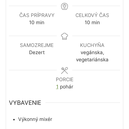
ČAS PRÍPRAVY
CELKOVÝ ČAS
minút
minút
10
min
10
min
SAMOZREJME
KUCHYŇA
Dezert
vegánska,
vegetariánska
PORCIE
1
pohár
VYBAVENIE
Výkonný mixér