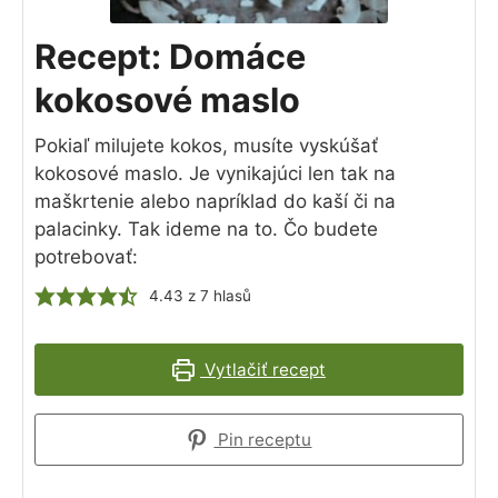
Recept: Domáce
kokosové maslo
Pokiaľ milujete kokos, musíte vyskúšať
kokosové maslo. Je vynikajúci len tak na
maškrtenie alebo napríklad do kaší či na
palacinky. Tak ideme na to. Čo budete
potrebovať:
4.43
z
7
hlasů
Vytlačiť recept
Pin receptu