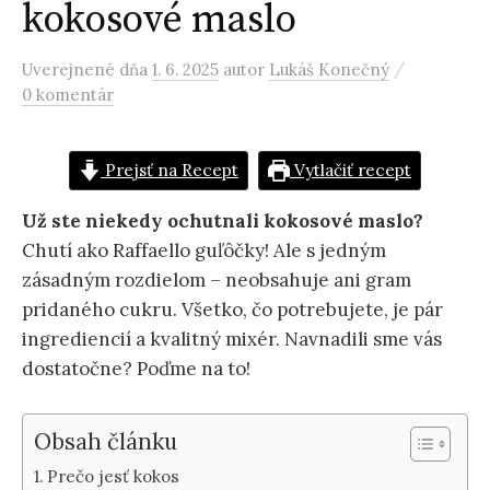
kokosové maslo
/
Uverejnené
dňa
1. 6. 2025
autor
Lukáš Konečný
0 komentár
Prejsť na Recept
Vytlačiť recept
Už ste niekedy ochutnali kokosové maslo?
Chutí ako Raffaello guľôčky! Ale s jedným
zásadným rozdielom – neobsahuje ani gram
pridaného cukru. Všetko, čo potrebujete, je pár
ingrediencií a kvalitný mixér. Navnadili sme vás
dostatočne? Poďme na to!
Obsah článku
Prečo jesť kokos