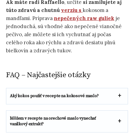
Ak máte radi Raffaello
, určite
si zamilujete aj
túto zdravú a chutnú
verziu s
kokosom a
mandľami. Príprava
nepečených raw guliek
je
jednoduchá, sú vhodné ako nepečené vianočné
pečivo, ale môžete si ich vychutnať aj počas
celého roka ako rýchlu a zdravú desiatu plnú
bielkovín a zdravých tukov.
FAQ – Najčastejšie otázky
Aký kokos použiť v recepte na kokosové maslo?
Môžem v recepte na orechové maslo vynechať
vanilkový extrakt?