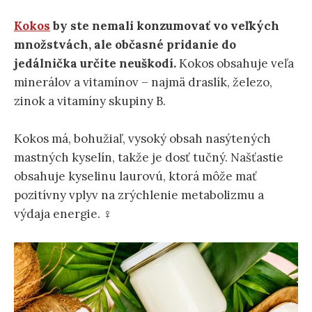
Kokos
by ste nemali konzumovať vo veľkých
množstvách, ale občasné pridanie do
jedálnička určite neuškodí.
Kokos obsahuje veľa
minerálov a vitamínov – najmä draslík, železo,
zinok a vitamíny skupiny B.
Kokos má, bohužiaľ, vysoký obsah nasýtených
mastných kyselín, takže je dosť tučný. Našťastie
obsahuje kyselinu laurovú, ktorá môže mať
pozitívny vplyv na zrýchlenie metabolizmu a
výdaja energie. ️‍♀️