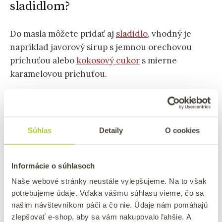
sladidlom?
Do masla môžete pridať aj
sladidlo
, vhodný je
napríklad javorový sirup s jemnou orechovou
príchuťou alebo
kokosový cukor
s mierne
karamelovou príchuťou.
Ako vyrobiť kokosové maslo
Súhlas
Detaily
O cookies
Postup výroby je veľmi jednoduchý. Do mixéra
vložte dve šálky drveného kokosu, pridajte dve
Informácie o súhlasoch
polievkové lyžice kokosového oleja a lyžičku
Naše webové stránky neustále vylepšujeme. Na to však
vanilkového extraktu.
potrebujeme údaje. Vďaka vášmu súhlasu vieme, čo sa
našim návštevníkom páči a čo nie. Údaje nám pomáhajú
zlepšovať e-shop, aby sa vám nakupovalo ľahšie. A