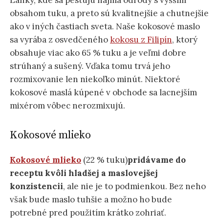
obsahom tuku, a preto sú kvalitnejšie a chutnejšie
ako v iných častiach sveta. Naše kokosové maslo
sa vyrába z osvedčeného
kokosu z Filipín
, ktorý
obsahuje viac ako 65 % tuku a je veľmi dobre
strúhaný a sušený. Vďaka tomu trvá jeho
rozmixovanie len niekoľko minút. Niektoré
kokosové maslá kúpené v obchode sa lacnejším
mixérom vôbec nerozmixujú.
Kokosové mlieko
Kokosové mlieko
(22 % tuku)
pridávame do
receptu kvôli hladšej a maslovejšej
konzistencii
, ale nie je to podmienkou. Bez neho
však bude maslo tuhšie a možno ho bude
potrebné pred použitím krátko zohriať.