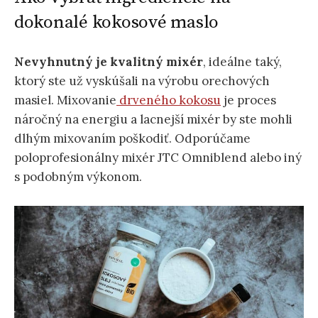
dokonalé kokosové maslo
Nevyhnutný je kvalitný mixér
, ideálne taký,
ktorý ste už vyskúšali na výrobu orechových
masiel. Mixovanie
drveného kokosu
je proces
náročný na energiu a lacnejší mixér by ste mohli
dlhým mixovaním poškodiť. Odporúčame
poloprofesionálny mixér JTC Omniblend alebo iný
s podobným výkonom.