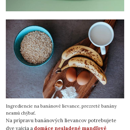
Ingrediencie na banánové lievance, prezreté banány
nesmú chýbať.
Na prípravu banánových lievancov potrebujete
dve vajcia a
domáce nesladené mandľové