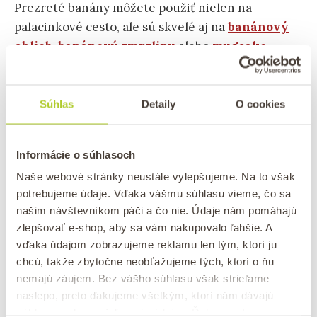
Prezreté banány môžete použiť nielen na
palacinkové cesto, ale sú skvelé aj na
banánový
chlieb
,
banánovú zmrzlinu
alebo
mugcake
.
Môžete ich tiež pridať do raňajkových cereálií,
müsli alebo z nich pripraviť ľahký ovocný koláč.
Súhlas
Detaily
O cookies
Informácie o súhlasoch
Naše webové stránky neustále vylepšujeme. Na to však
potrebujeme údaje. Vďaka vášmu súhlasu vieme, čo sa
našim návštevníkom páči a čo nie. Údaje nám pomáhajú
zlepšovať e-shop, aby sa vám nakupovalo ľahšie. A
vďaka údajom zobrazujeme reklamu len tým, ktorí ju
chcú, takže zbytočne neobťažujeme tých, ktorí o ňu
nemajú záujem. Bez vášho súhlasu však strieľame
Ako využiť prezreté banány? Najlepšie rýchle recepty s
naslepo, preto ďakujeme všetkým, ktorí nám dávajú
prezretými banánmi.
súhlas na zhromažďovanie údajov. Ďakujeme!