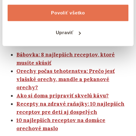
Ak máte radi sladké recepty a radi skúšate niečo
nové, môžete skúsiť upiecť sušienky s prezretými
Povoliť všetko
banánmi. Vyskúšať môžete aj banánový puding,
domácu nutellu alebo banánové palacinky.
Upraviť
Tipy na články z blogu Ochutnej Ořech
Bábovka: 8 najlepších receptov, ktoré
musíte skúsiť
Orechy počas tehotenstva: Prečo jesť
vlašské orechy, mandle a pekanové
orechy?
Ako si doma pripraviť skvelú kávu?
Recepty na zdravé raňajky: 10 najlepších
receptov pre deti aj dospelých
10 najlepších receptov na domáce
orechové maslo