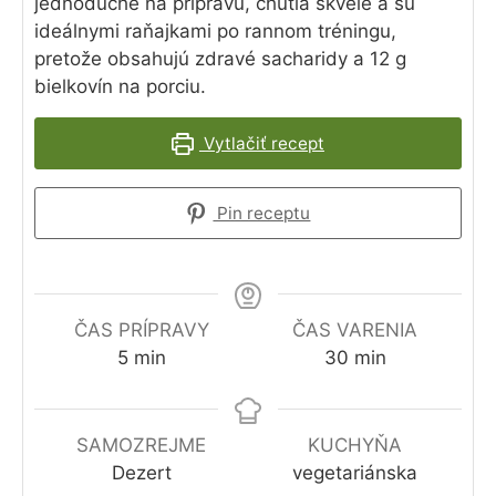
jednoduché na prípravu, chutia skvele a sú
ideálnymi raňajkami po rannom tréningu,
pretože obsahujú zdravé sacharidy a 12 g
bielkovín na porciu.
Vytlačiť recept
Pin receptu
ČAS PRÍPRAVY
ČAS VARENIA
minút
minút
5
min
30
min
SAMOZREJME
KUCHYŇA
Dezert
vegetariánska