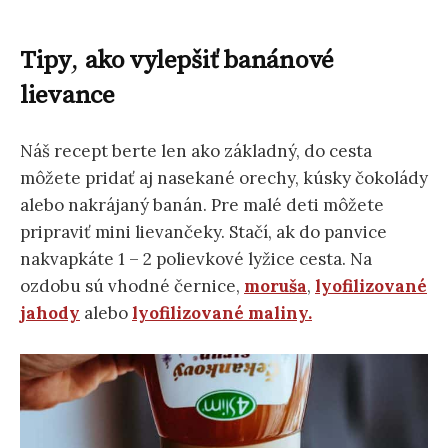
Tipy
,
ako vylepšiť banánové
lievance
Náš recept berte len ako základný, do cesta
môžete pridať aj nasekané orechy, kúsky čokolády
alebo nakrájaný banán. Pre malé deti môžete
pripraviť mini lievančeky. Stačí, ak do panvice
nakvapkáte 1 – 2 polievkové lyžice cesta. Na
ozdobu sú vhodné černice,
moruša
,
lyofilizované
jahody
alebo
lyofilizované maliny.