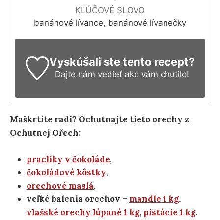
KĽÚČOVÉ SLOVO
banánové lívance, banánové lívanečky
Vyskúšali ste tento recept?
Dajte nám vedieť
ako vám chutilo!
Maškrtíte radi? Ochutnajte tieto orechy z
Ochutnej Ořech:
praclíky v čokoláde
,
čokoládové kôstky
,
orechové maslá
,
veľké balenia orechov –
mandle 1 kg
,
vlašské orechy lúpané 1 kg
,
pistácie 1 kg
.