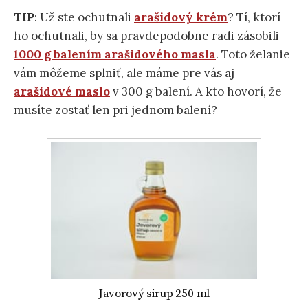
TIP
: Už ste ochutnali
arašidový krém
? Tí, ktorí
ho ochutnali, by sa pravdepodobne radi zásobili
1000 g balením arašidového masla
. Toto želanie
vám môžeme splniť, ale máme pre vás aj
arašidové maslo
v 300 g balení. A kto hovorí, že
musíte zostať len pri jednom balení?
Javorový sirup 250 ml