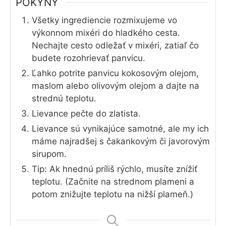
POKYNY
Všetky ingrediencie rozmixujeme vo
výkonnom mixéri do hladkého cesta.
Nechajte cesto odležať v mixéri, zatiaľ čo
budete rozohrievať panvicu.
Ľahko potrite panvicu kokosovým olejom,
maslom alebo olivovým olejom a dajte na
strednú teplotu.
Lievance pečte do zlatista.
Lievance sú vynikajúce samotné, ale my ich
máme najradšej s čakankovým či javorovým
sirupom.
Tip: Ak hnednú príliš rýchlo, musíte znížiť
teplotu. (Začnite na strednom plameni a
potom znižujte teplotu na nižší plameň.)