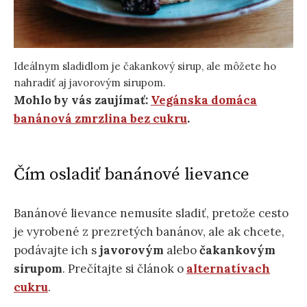
Ideálnym sladidlom je čakankový sirup, ale môžete ho
nahradiť aj javorovým sirupom.
Mohlo by vás zaujímať:
Vegánska domáca
banánová zmrzlina bez cukru
.
Čím osladiť banánové lievance
Banánové lievance nemusíte sladiť, pretože cesto
je vyrobené z prezretých banánov, ale ak chcete,
podávajte ich s
javorovým
alebo
čakankovým
sirupom
. Prečítajte si článok o
alternatívach
cukru
.