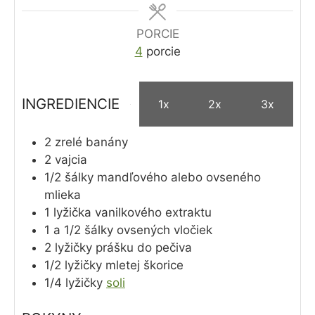
PORCIE
4
porcie
INGREDIENCIE
1x
2x
3x
2
zrelé banány
2
vajcia
1/2
šálky
mandľového alebo ovseného
mlieka
1
lyžička
vanilkového extraktu
1 a 1/2
šálky
ovsených vločiek
2
lyžičky
prášku do pečiva
1/2
lyžičky
mletej škorice
1/4
lyžičky
soli