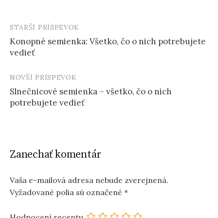
STARŠÍ PRÍSPEVOK
Post
Konopné semienka: Všetko, čo o nich potrebujete
navigation
vedieť
NOVŠÍ PRÍSPEVOK
Slnečnicové semienka – všetko, čo o nich
potrebujete vedieť
Zanechať komentár
Vaša e-mailová adresa nebude zverejnená.
Vyžadované polia sú označené
*
Hodnocení receptu