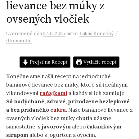
lievance bez múky z
ovsených vločiek
/
Uverejnené
dňa
27. 6. 2025
autor
Lukáš Konečný
0 komentár
Prejsť na Recept
Vytlačiť recept
Konečne sme našli recept na jednoduché
banánové lievance bez múky, ktoré sú ideálnymi
víkendovými
raňajkami
a každý si ich zamiluje.
Sú nadýchané, zdravé, prirodzene bezlepkové
a bez pridaného
cukru
.
Naše banánové lievance z
ovsených vločiek bez múky chutia úžasne
samostatne, s
javorovým
alebo
čakankovým
sirupom
alebo s jogurtom a ovocím.