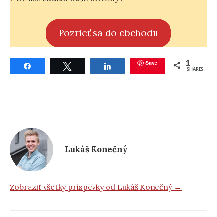
Pozrieť sa do obchodu
Save
1
Share
Tweet
Share
SHARES
Lukáš Konečný
Zobraziť všetky príspevky od Lukáš Konečný →