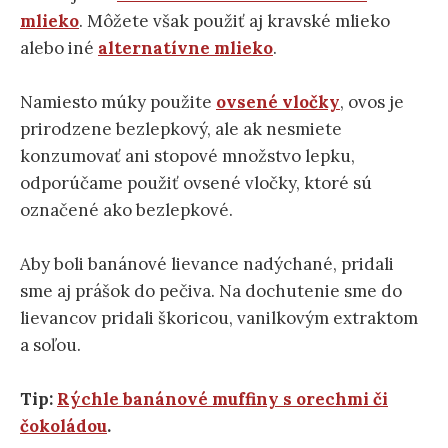
mlieko
. Môžete však použiť aj kravské mlieko
alebo iné
alternatívne mlieko
.
Namiesto múky použite
ovsené vločky
, ovos je
prirodzene bezlepkový, ale ak nesmiete
konzumovať ani stopové množstvo lepku,
odporúčame použiť ovsené vločky, ktoré sú
označené ako bezlepkové.
Aby boli banánové lievance nadýchané, pridali
sme aj prášok do pečiva. Na dochutenie sme do
lievancov pridali škoricou, vanilkovým extraktom
a soľou.
Tip:
Rýchle banánové muffiny s orechmi či
čokoládou
.