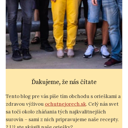
Ďakujeme, že nás čítate
Tento blog pre vás píše tím obchodu s orieškami a
zdravou výživou
ochutnejorech.sk
. Celý nás svet
sa točí okolo zháňania tých najkvalitnejších
surovín – sami z nich pripravujeme naše recepty.
? Už ste skúsili naše oriešky?