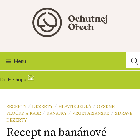
Skip
to
content
Hľad
Menu
Do E-shopu
RECEPTY
DEZERTY
HLAVNÉ JEDLÁ
OVSENÉ
/
/
/
VLOČKY A KAŠE
RAŇAJKY
VEGETARIÁNSKE
ZDRAVÉ
/
/
/
DEZERTY
Recept na banánové