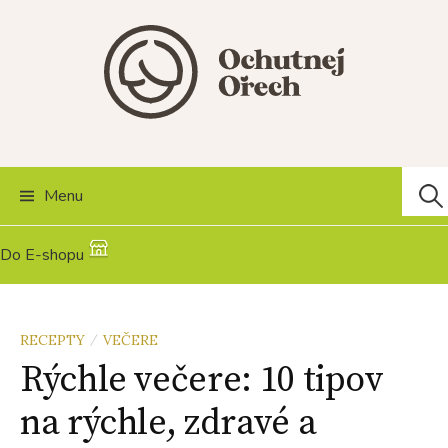
Skip
to
content
Hľad
Menu
Do E-shopu
RECEPTY
VEČERE
/
Rýchle večere: 10 tipov
na rýchle, zdravé a