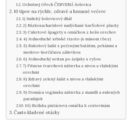
Ochutnej Ořech ČERVENÁ šošovica
10 tipov na rýchle, zdravé a luxusné večere
1) Indický šošovicový dhál
2) Nízkosacharidové nadýchané karfiolové placky
3) Cuketové špagety s omáčkou z kešu orechov
4) Jednoduché srbské rizoto (s mäsom i bez)
5) Rukolový šalát s pečenými batátmi, pekánmi a
medovo-horčičnou zálievkou
6) Jednoduchý seitan po ázijsky s ryžou
7) Fitness tvarohová nátierka s nivou a vlašskými
orechmi
8) Zdravý zelený šalát s nivou a vlašskými
orechmi
9) Domáca vegánska nátierka z mandlí a sušených
paradajok
10) Sicílska pistáciová omáčka k cestovinám
Často kladené otázky