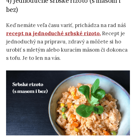
4) Jednoduché srbské rizoto (s mäsom i
bez)
Keď nemáte veľa času variť, prichádza na rad náš
recept na jednoduché srbské rizoto.
Recept je
jednoduchý na prípravu, zdravý a môžete si ho
urobiť s mletým alebo kuracím mäsom či dokonca
s tofu. Je to len na vás.