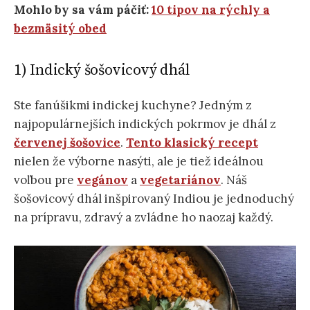
Mohlo by sa vám páčiť:
10 tipov na rýchly a
bezmäsitý obed
1) Indický šošovicový dhál
Ste fanúšikmi indickej kuchyne? Jedným z
najpopulárnejších indických pokrmov je dhál z
červenej šošovice
.
Tento klasický recept
nielen že výborne nasýti, ale je tiež ideálnou
voľbou pre
vegánov
a
vegetariánov
. Náš
šošovicový dhál inšpirovaný Indiou je jednoduchý
na prípravu, zdravý a zvládne ho naozaj každý.