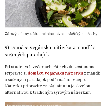
Zdravý zelený salát s rukolou, nivou a vlašskými ořechy
9) Domáca vegánska nátierka z mandlí a
sušených paradajok
Pri studených večeriach ešte chvíľu zostaneme.
Pripravte si
domácu vegánsku nátierku
z mandlí
a sušených paradajok podľa nášho receptu.
Nátierku pripravíte za päť minút a je skvelou
alternatívou k tradičným sýrovým nátierkam.