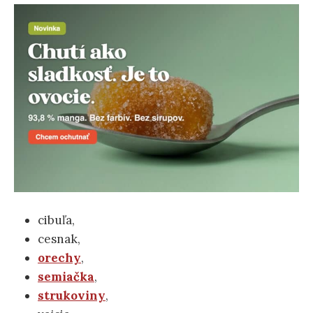
cibuľa,
cesnak,
orechy
,
semiačka
,
strukoviny
,