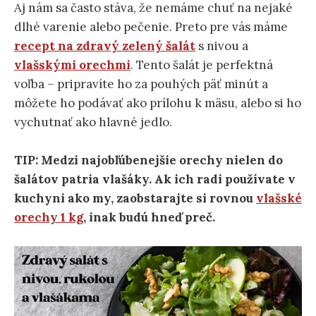
Aj nám sa často stáva, že nemáme chuť na nejaké
dlhé varenie alebo pečenie. Preto pre vás máme
recept na zdravý zelený šalát
s nivou a
vlašskými orechmi
. Tento šalát je perfektná
voľba – pripravíte ho za pouhých päť minút a
môžete ho podávať ako prílohu k mäsu, alebo si ho
vychutnať ako hlavné jedlo.
TIP: Medzi najobľúbenejšie orechy nielen do
šalátov patria vlašáky. Ak ich radi používate v
kuchyni ako my, zaobstarajte si rovnou
vlašské
orechy 1 kg
, inak budú hneď preč.