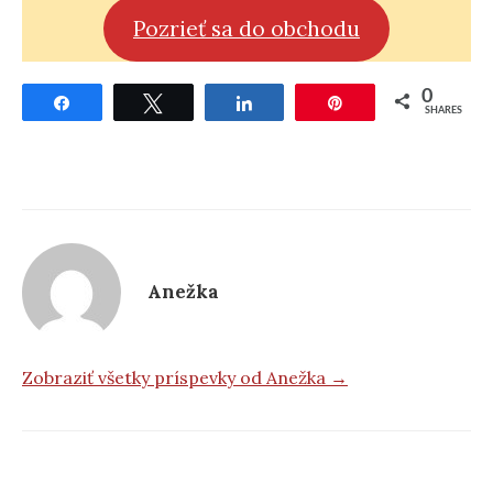
Pozrieť sa do obchodu
0
Share
Tweet
Share
Pin
SHARES
Anežka
Zobraziť všetky príspevky od Anežka →