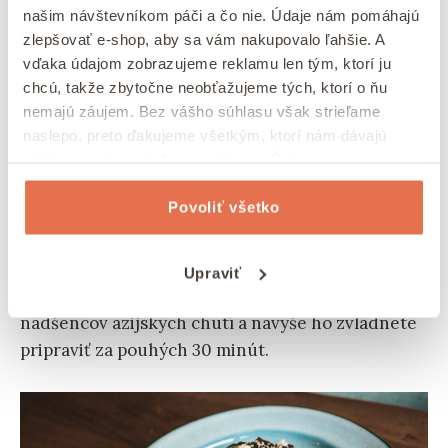
našim návštevníkom páči a čo nie. Údaje nám pomáhajú
zlepšovať e-shop, aby sa vám nakupovalo ľahšie. A
vďaka údajom zobrazujeme reklamu len tým, ktorí ju
chcú, takže zbytočne neobťažujeme tých, ktorí o ňu
nemajú záujem. Bez vášho súhlasu však strieľame
Rukolový salát s pečenými batáty
naslepo, preto ďakujeme všetkým, ktorí nám dávajú
súhlas na zhromažďovanie údajov. Ďakujeme!
6) Jednoduchý seitan po ázijsky s ryžou
Povoliť všetko
Ak milujete ázijskú kuchyňu a chcete vyskúšať
recept so seitanom
, tento jednoduchý pokrm s
Upraviť
ryžou vás nadchne. Je ideálny pre všetkých
nadšencov ázijských chutí a navyše ho zvládnete
pripraviť za pouhých 30 minút.