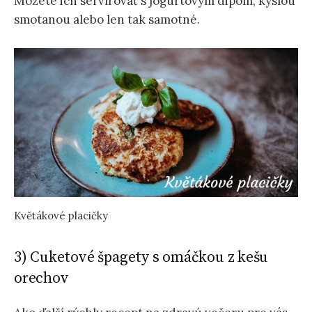
Môžete ich servírovať s jogurtovým dipom, kyslou
smotanou alebo len tak samotné.
Květákové placičky
3) Cuketové špagety s omáčkou z kešu
orechov