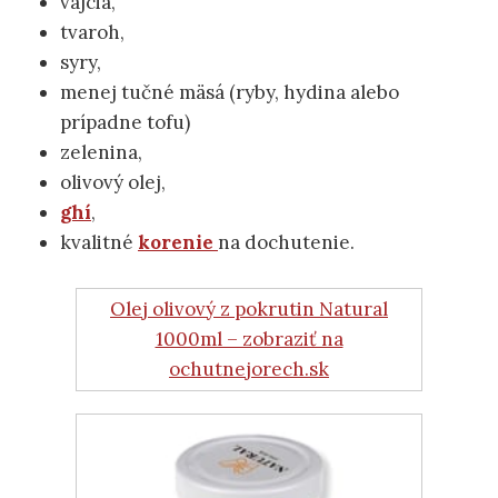
vajcia,
tvaroh,
syry,
menej tučné mäsá (ryby, hydina alebo
prípadne tofu)
zelenina,
olivový olej,
ghí
,
kvalitné
korenie
na dochutenie.
Olej olivový z pokrutin Natural
1000ml – zobraziť na
ochutnejorech.sk