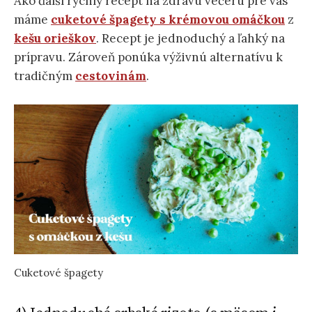
Ako ďalší rýchly recept na zdravú večeru pre vás
máme
cuketové špagety s krémovou omáčkou
z
kešu orieškov
. Recept je jednoduchý a ľahký na
prípravu. Zároveň ponúka výživnú alternatívu k
tradičným
cestovinám
.
Cuketové špagety