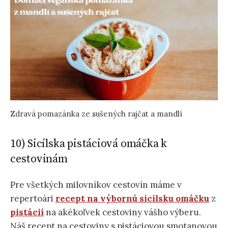
Zdravá pomazánka ze sušených rajčat a mandlí
10) Sicílska pistáciová omáčka k
cestovinám
Pre všetkých milovníkov cestovín máme v
repertoári
recept na výbornú sicílsku omáčku
z
pistácií
na akékoľvek cestoviny vášho výberu.
Náš recept na cestoviny s pistáciovou smotanovou