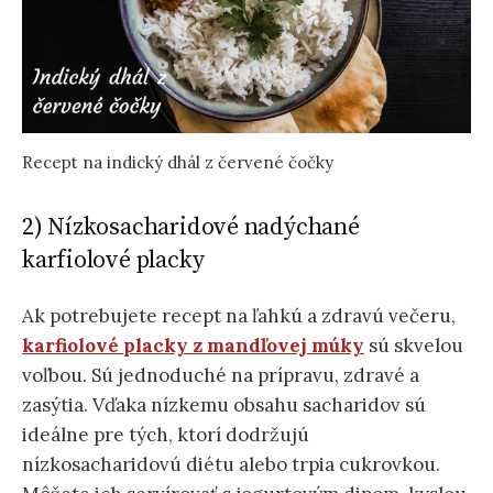
Recept na indický dhál z červené čočky
2) Nízkosacharidové nadýchané
karfiolové placky
Ak potrebujete recept na ľahkú a zdravú večeru,
karfiolové placky z mandľovej múky
sú skvelou
voľbou. Sú jednoduché na prípravu, zdravé a
zasýtia. Vďaka nízkemu obsahu sacharidov sú
ideálne pre tých, ktorí dodržujú
nízkosacharidovú diétu alebo trpia cukrovkou.