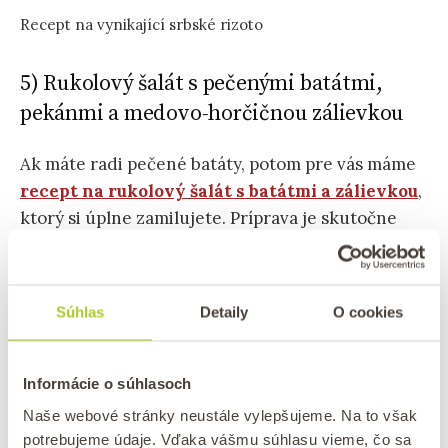
Recept na vynikající srbské rizoto
5) Rukolový šalát s pečenými batátmi,
pekánmi a medovo-horčičnou zálievkou
Ak máte radi pečené batáty, potom pre vás máme
recept na rukolový šalát s batátmi a zálievkou
,
ktorý si úplne zamilujete. Príprava je skutočne
jednoduchá – najviac času vám zaberie nakrájať a
upiecť batáty. Naša lahodná
medovo-horčičná
zálievka
k tomuto šalátu dokonale sedí.
Súhlas
Detaily
O cookies
Informácie o súhlasoch
Naše webové stránky neustále vylepšujeme. Na to však
potrebujeme údaje. Vďaka vášmu súhlasu vieme, čo sa