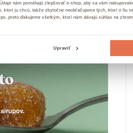
 Údaje nám pomáhajú zlepšovať e-shop, aby sa vám nakupovalo
nátierky.
Ak je príliš tuhá, pridajte
, ktorí ju chcú, takže zbytočne neobťažujeme tých, ktorí o ňu
epo, preto ďakujeme všetkým, ktorí nám dávajú súhlas na zhro
Upraviť