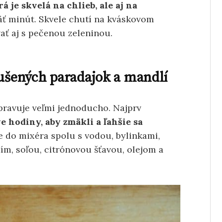
á je skvelá na chlieb, ale aj na
päť minút. Skvele chutí na kváskovom
ať aj s pečenou zeleninou.
sušených paradajok a mandlí
pravuje veľmi jednoducho. Najprv
e hodiny, aby zmäkli a ľahšie sa
e do mixéra spolu s vodou, bylinkami,
ím, soľou, citrónovou šťavou, olejom a