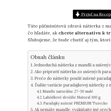
Prejsť na Recep
Táto päťminútová zdravá nátierka z ma
čo hľadáte, ak
chcete alternatívu k 
Sľubujeme, že bude chutiť aj tým, ktor
Obsah článku
Jednoduchá nátierka z mandlí a sušený
Ako pripraviť nátierku zo sušených par
Prečo do nátierky použiť sušené parada
Ďalšie variácie paradajkovej nátierky z
Mandle naturálne 27-30 malé
Lahôdkové droždie Natural 100 g
Paradajky sušené PREMIUM Turecko
Ak nemáte mandle, vyskúšajte iné orec