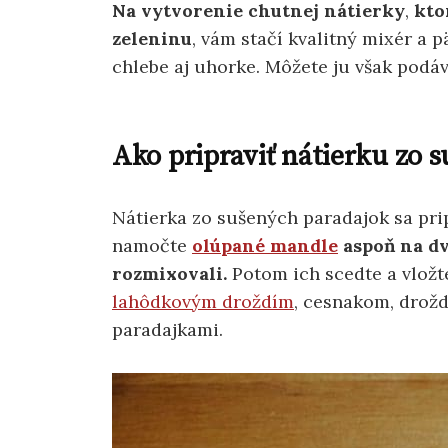
Na vytvorenie chutnej nátierky
,
ktor
zeleninu
, vám stačí kvalitný mixér a 
chlebe aj uhorke. Môžete ju však podáv
Ako pripraviť nátierku zo 
Nátierka zo sušených paradajok sa pri
namočte
olúpané mandle
aspoň na dv
rozmixovali.
Potom ich scedte a vložt
lahôdkovým droždím
, cesnakom, drožd
paradajkami.