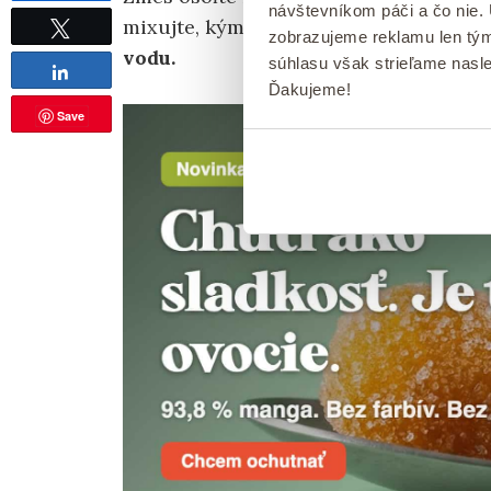
návštevníkom páči a čo nie.
mixujte, kým nevytvoríte konzistenciu 
Tweet
zobrazujeme reklamu len tým
vodu.
súhlasu však strieľame nasl
Share
Ďakujeme!
Save