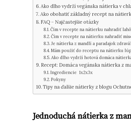
Ako dlho vydrží vegánska nátierka v ch
Ako obohatiť základný recept na nátier
FAQ – Najčastejšie otázky
Čím v recepte na nátierku nahradiť lah
Čím v recepte na nátierku nahradiť mis
Je nátierka z mandlí a paradajok zdravá
Mám použiť do receptu na nátierku lú
Ako dlho vydrží hotová domáca nátierk
Recept: Domáca vegánska nátierka z ma
Ingrediencie 1x2x3x
Pokyny
Tipy na ďalšie nátierky z blogu Ochutn
Jednoduchá nátierka z man