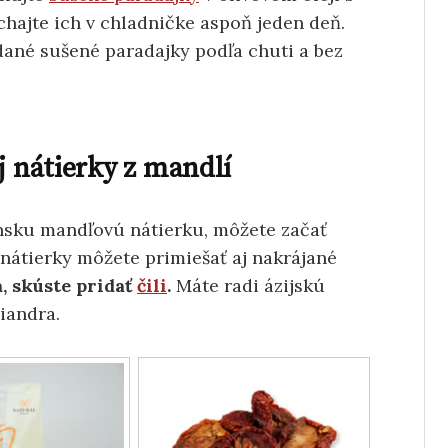
chajte ich v chladničke aspoň jeden deň.
dané sušené paradajky podľa chuti a bez
j nátierky z mandlí
ánsku mandľovú nátierku, môžete začať
 nátierky môžete primiešať aj nakrájané
, skúste pridať
čili
.
Máte radi ázijskú
iandra.