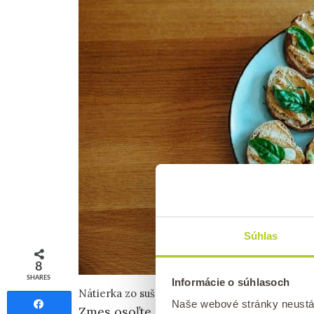
Súhlas
8
SHARES
Informácie o súhlasoch
Nátierka zo sušených paradajok a mandlí má la
Naše webové stránky neustá
Share
Zmes osoľte miso pastou, ktorá je sk