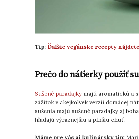
Tip:
Ďalšie vegánske recepty nájdet
Prečo do nátierky použiť s
Sušené paradajky
majú aromatickú a sl
zážitok v akejkoľvek verzii domácej ná
sušenia majú sušené paradajky aj bohat
hľadajú výraznejšiu a plnšiu chuť.
Máme pre vás aj kulinársky tip:
Mari