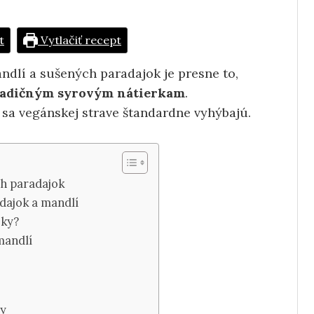
t
Vytlačiť recept
ndlí a sušených paradajok je presne to,
tradičným syrovým nátierkam
.
í sa vegánskej strave štandardne vyhýbajú.
ch paradajok
adajok a mandlí
jky?
 mandlí
hy