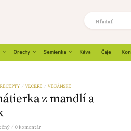
Orechy
Semienka
Káva
Čaje
Kon
RECEPTY
VEČERE
VEGÁNSKE
/
/
átierka z mandlí a
k
/
ečný
0 komentár