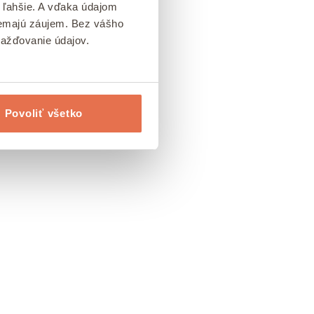
 ľahšie. A vďaka údajom
 nemajú záujem. Bez vášho
mažďovanie údajov.
Povoliť všetko