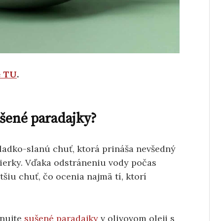
e TU
.
ušené paradajky?
adko-slanú chuť, ktorá prináša nevšedný
tierky. Vďaka odstráneniu vody počas
šiu chuť, čo ocenia najmä tí, ktorí
nujte
sušené paradajky
v olivovom oleji s