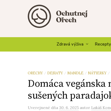
Skip
to
content
Zdravá výživa
Recepty
ORECHY
DESIATY
MANDLE
NÁTIERKY
/
/
/
/
Domáca vegánska n
sušených paradajo
Uverejnené
dňa
30. 6. 2025
autor
Lukáš Kon