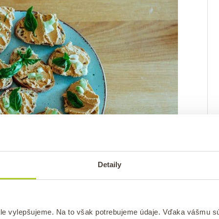
Detaily
hodnú a aromatickú chuť.
le vylepšujeme. Na to však potrebujeme údaje. Vďaka vášmu s
velým univerzálnym ochucovadlom. Zmes