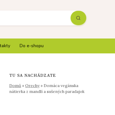
takty
Do e-shopu
TU SA NACHÁDZATE
Domů
»
Orechy
»
Domáca vegánska
nátierka z mandlí a sušených paradajok