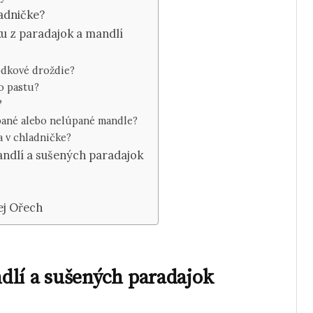
ladničke?
ku z paradajok a mandlí
ôdkové droždie?
o pastu?
?
pané alebo nelúpané mandle?
a v chladničke?
ndlí a sušených paradajok
ej Ořech
dlí a sušených paradajok