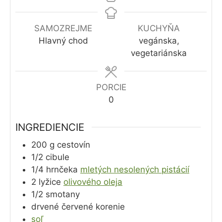
SAMOZREJME
KUCHYŇA
Hlavný chod
vegánska,
vegetariánska
PORCIE
0
INGREDIENCIE
200
g
cestovín
1/2
cibule
1/4
hrnčeka
mletých nesolených pistácií
2
lyžice
olivového oleja
1/2
smotany
drvené červené korenie
soľ