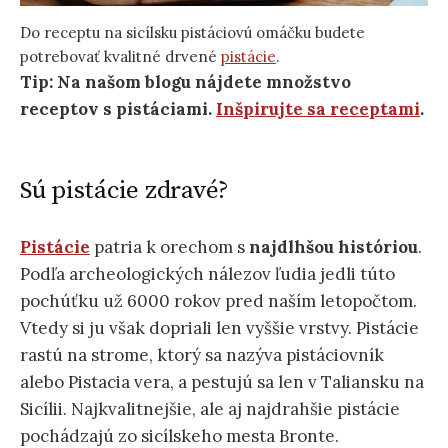
Do receptu na sicílsku pistáciovú omáčku budete
potrebovať kvalitné drvené
pistácie
.
Tip: Na našom blogu nájdete množstvo
receptov s pistáciami.
Inšpirujte sa receptami
.
Sú pistácie zdravé?
Pistácie
patria k orechom s
najdlhšou históriou
.
Podľa archeologických nálezov ľudia jedli túto
pochúťku už 6000 rokov pred naším letopočtom.
Vtedy si ju však dopriali len vyššie vrstvy. Pistácie
rastú na strome, ktorý sa nazýva pistáciovník
alebo Pistacia vera, a pestujú sa len v Taliansku na
Sicílii. Najkvalitnejšie, ale aj najdrahšie pistácie
pochádzajú zo sicílskeho mesta Bronte.