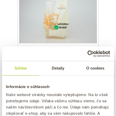
Lahôdkové droždie Natural 100 g
Skladom
2.78 €
Súhlas
Detaily
O cookies
Lahôdkové droždie slúži ako vynikajúce
dochucovadlo a zahusťovadlo pokrmov.
Obsahuje bielkoviny a vitamíny skupiny B.
Informácie o súhlasoch
Výborne ochutí krémové polievky,
Naše webové stránky neustále vylepšujeme. Na to však
zeleninové šaláty a nátierky. Môžete ho
potrebujeme údaje. Vďaka vášmu súhlasu vieme, čo sa
použiť aj na obaľovanie namiesto strúhanky.
našim návštevníkom páči a čo nie. Údaje nám pomáhajú
zlepšovať e-shop, aby sa vám nakupovalo ľahšie. A