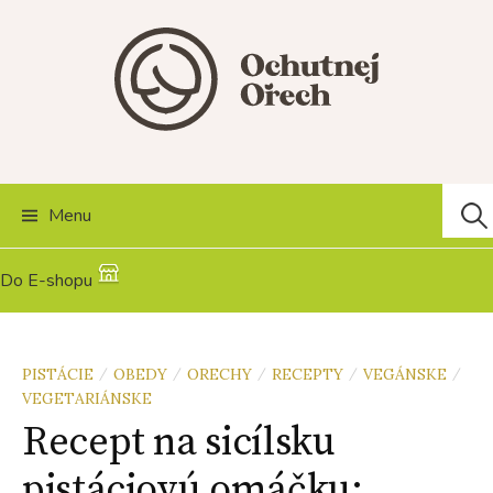
Skip
to
content
Hľad
Menu
Do E-shopu
PISTÁCIE
OBEDY
ORECHY
RECEPTY
VEGÁNSKE
/
/
/
/
/
VEGETARIÁNSKE
Recept na sicílsku
pistáciovú omáčku: