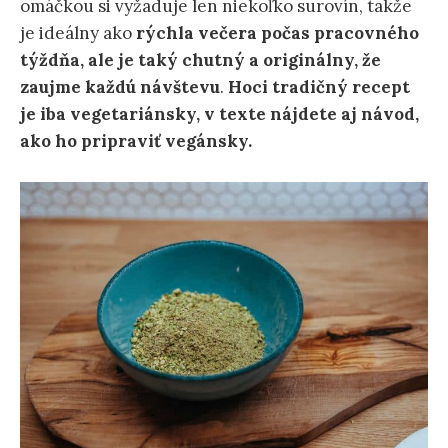
omáčkou si vyžaduje len niekoľko surovín, takže
je ideálny ako
rýchla večera počas pracovného
týždňa, ale je taký chutný a originálny, že
zaujme každú návštevu
.
Hoci tradičný recept
je iba vegetariánsky, v texte nájdete aj návod,
ako ho pripraviť vegánsky.