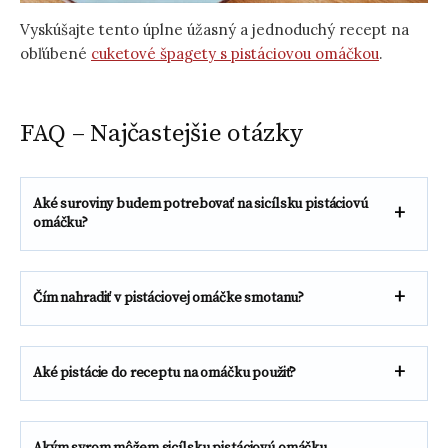
Vyskúšajte tento úplne úžasný a jednoduchý recept na
obľúbené
cuketové špagety s pistáciovou omáčkou
.
FAQ – Najčastejšie otázky
Aké suroviny budem potrebovať na sicílsku pistáciovú
omáčku?
Čím nahradiť v pistáciovej omáčke smotanu?
Aké pistácie do receptu na omáčku použiť?
Akým syrom môžem sicílsku pistáciovú omáčku