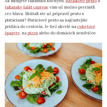
Ak milujete taliansku kuchyňu,
bazalkové pesto
a
taliansky šalát caprese
vám už možno prerástli
cez hlavu. Skúšali ste už pripraviť pesto s
pistáciami? Pistáciové pesto sa najčastejšie
pridáva do cestovín. Je tiež skvelé na
cuketové
špagety
, na
pizzu
alebo do domácich sendvičov.