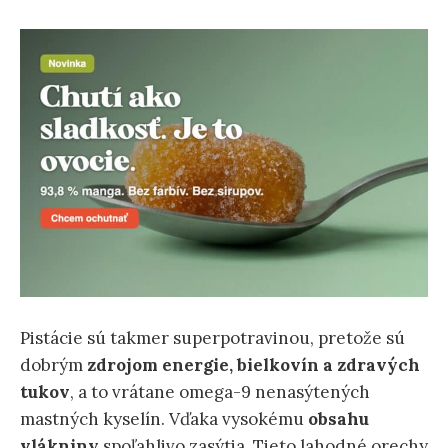
Pistácie sú takmer superpotravinou, pretože sú
dobrým
zdrojom energie, bielkovín a zdravých
tukov
, a to vrátane omega-9 nenasýtených
mastných kyselín. Vďaka vysokému
obsahu
vlákniny
spoľahlivo zasýtia. Tieto lahodné orechy