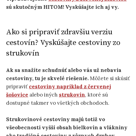
sú skutočným HITOM! Vyskúšajte ich aj vy.
Ako si pripraviť zdravšiu verziu
cestovín? Vyskúšajte cestoviny zo
strukovín
Ak sa snažíte schudnúť alebo vás už nebavia
cestoviny, tu je skvelé riešenie.
Môžete si skúsiť
pripraviť
cestoviny napríklad z červenej
šošovice
alebo iných
strukovín
, ktoré sú
dostupné takmer vo všetkých obchodoch.
Strukovinové cestoviny majú totiž vo
všeobecnosti vyšší obsah bielkovín a vlákniny
ako tradičné cestoviny z rôznych druhov