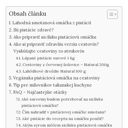
Obsah článku
Lahodná smotanová omáčka z pistácií
Sú pistácie zdravé?
Ako pripraviť sicílsku pistáciovú omáčku
Ako si pripraviť zdravšiu verziu cestovín?
Vyskúšajte cestoviny zo strukovín
Lúpané pistácie surové 1 kg
Cestoviny z červenej šošovice – Natural 200g
Lahôdkové droždie Natural 100 g
Vegánska pistáciová omáčka na cestoviny
Tip pre milovníkov talianskej kuchyne
FAQ – Najčastejšie otázky
Aké suroviny budem potrebovať na sicílsku
pistáciovú omáčku?
Čím nahradiť v pistáciovej omáčke smotanu?
Aké pistácie do receptu na omáčku použiť?
Akým syrom môžem sicílsku pistáciovú omáčku