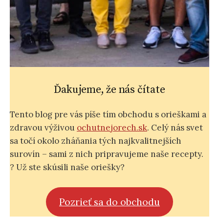
Ďakujeme, že nás čítate
Tento blog pre vás píše tím obchodu s orieškami a
zdravou výživou
ochutnejorech.sk
. Celý nás svet
sa točí okolo zháňania tých najkvalitnejších
surovín – sami z nich pripravujeme naše recepty.
? Už ste skúsili naše oriešky?
Pozrieť sa do obchodu