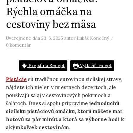
Rýchla omáčka na
cestoviny bez mäsa
/
Uverejnené
dňa
23. 6. 2025
autor
Lukáš Konečný
0 komentár
Prejsť na Recept
Vytlačiť recept
Pistácie
sú tradičnou surovinou sicílskej stravy,
nájdete ich nielen v miestnych dezertoch, ale
používajú sa aj v cestovinových pokrmoch a
šalátoch. Dnes si spolu pripravíme
jednoduchú
sicílsku pistáciovú omáčku, ktorú môžete mať
hotovú za pár minút a ktorá sa výborne hodí k
akýmkoľvek cestovinám
.