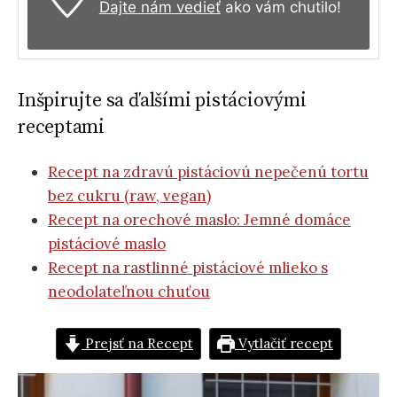
Dajte nám vedieť
ako vám chutilo!
Inšpirujte sa ďalšími pistáciovými
receptami
Recept na zdravú pistáciovú nepečenú tortu
bez cukru (raw, vegan)
Recept na orechové maslo: Jemné domáce
pistáciové maslo
Recept na rastlinné pistáciové mlieko s
neodolateľnou chuťou
Prejsť na Recept
Vytlačiť recept