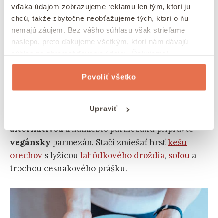
Kúpiť
vďaka údajom zobrazujeme reklamu len tým, ktorí ju
chcú, takže zbytočne neobťažujeme tých, ktorí o ňu
nemajú záujem. Bez vášho súhlasu však strieľame
naslepo, preto ďakujeme všetkým, ktorí nám dávajú
súhlas na zhromažďovanie údajov. Ďakujeme!
Vegánska pistáciová omáčka na
cestoviny
Povoliť všetko
Sicílska pistáciová omáčka sa dá pripraviť aj ako
Upraviť
vegánska. Smotanu
nahraďte vegánskou
alternatívou
a namiesto parmezánu pripravte
vegánsky
parmezán. Stačí zmiešať hrsť
kešu
orechov
s lyžicou
lahôdkového droždia
,
soľou
a
trochou cesnakového prášku.