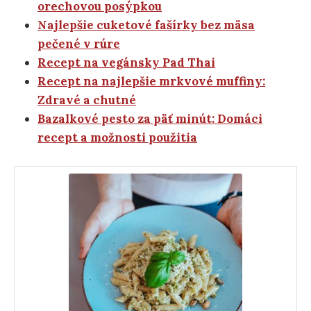
orechovou posýpkou
Najlepšie cuketové fašírky bez mäsa
pečené v rúre
Recept na vegánsky Pad Thai
Recept na najlepšie mrkvové muffiny:
Zdravé a chutné
Bazalkové pesto za päť minút: Domáci
recept a možnosti použitia