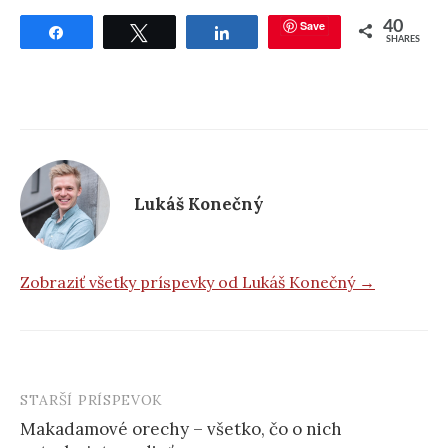
Save
40
Share
Tweet
Share
SHARES
Lukáš Konečný
Zobraziť všetky príspevky od Lukáš Konečný →
STARŠÍ PRÍSPEVOK
Post
Makadamové orechy – všetko, čo o nich
navigation