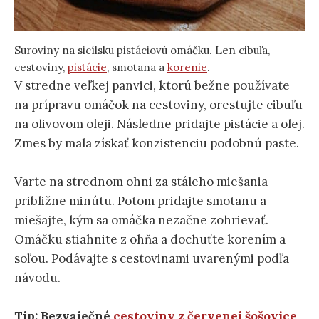
Suroviny na sicílsku pistáciovú omáčku. Len cibuľa,
cestoviny,
pistácie
, smotana a
korenie
.
V stredne veľkej panvici, ktorú bežne používate
na prípravu omáčok na cestoviny, orestujte cibuľu
na olivovom oleji. Následne pridajte pistácie a olej.
Zmes by mala získať konzistenciu podobnú paste.
Varte na strednom ohni za stáleho miešania
približne minútu. Potom pridajte smotanu a
miešajte, kým sa omáčka nezačne zohrievať.
Omáčku stiahnite z ohňa a dochuťte korením a
soľou. Podávajte s cestovinami uvarenými podľa
návodu.
Tip: Bezvaječné
cestoviny z červenej šošovice