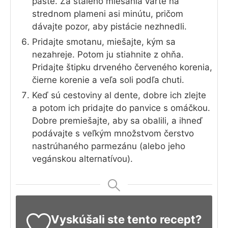
paste. Za stáleho miešania varte na
strednom plameni asi minútu, pričom
dávajte pozor, aby pistácie nezhnedli.
Pridajte smotanu, miešajte, kým sa
nezahreje. Potom ju stiahnite z ohňa.
Pridajte štipku drveného červeného korenia,
čierne korenie a veľa soli podľa chuti.
Keď sú cestoviny al dente, dobre ich zlejte
a potom ich pridajte do panvice s omáčkou.
Dobre premiešajte, aby sa obalili, a ihneď
podávajte s veľkým množstvom čerstvo
nastrúhaného parmezánu (alebo jeho
vegánskou alternatívou).
Vyskúšali ste tento recept?