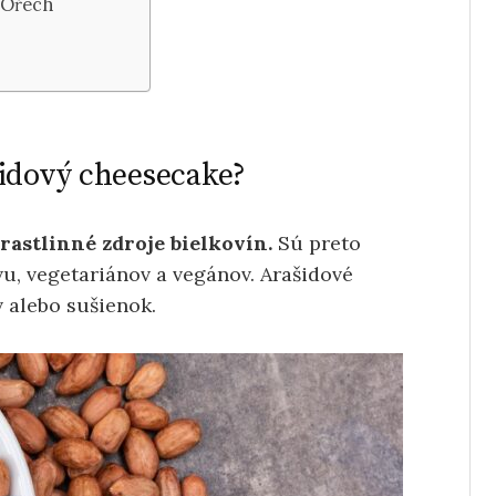
j Ořech
šidový cheesecake?
 rastlinné zdroje bielkovín.
Sú preto
u, vegetariánov a vegánov. Arašidové
 alebo sušienok.