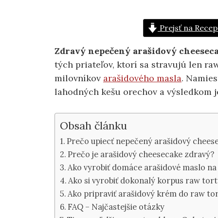
Prejsť na Recep
Zdravý nepečený arašidový cheeseca
tých priateľov, ktorí sa stravujú len r
milovníkov
arašidového masla
. Namies
lahodných kešu orechov a výsledkom je
Obsah článku
Prečo upiecť nepečený arašidový chees
Prečo je arašidový cheesecake zdravý?
Ako vyrobiť domáce arašidové maslo na
Ako si vyrobiť dokonalý korpus raw tor
Ako pripraviť arašidový krém do raw to
FAQ – Najčastejšie otázky