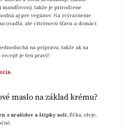
 mandľovou), takže je prirodzene
vhodná aj pre vegánov. Na zvýraznenie
covadlá, ale citrónovú šťavu a domáci
 jednoduchá na prípravu, takže ak sa
 recept je ten pravý!
ocia
.
ové maslo na základ krému?
n z arašidov a štipky soli.
Éčka, oleje,
očné.