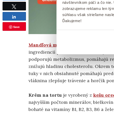
návštevníkom páči a čo nie.
Tweet
zobrazujeme reklamu len tým
súhlasu však strieľame nasl
Share
Ďakujeme!
Save
Mandľová múka
, ktorá tvorí korpus 
ingrediencií pri nízkosacharidovej dié
podporujú metabolizmus, pomáhajú reg
znižujú hladinu cholesterolu. Okrem t
tuky v nich obsiahnuté pomáhajú pred
vláknina zlepšuje trávenie a horčík po
Krém na tortu
je vyrobený z
kešu ore
najvyšším počtom minerálov, bielkovín 
bohaté na vitamíny B1, B2, B3, B6 a žele