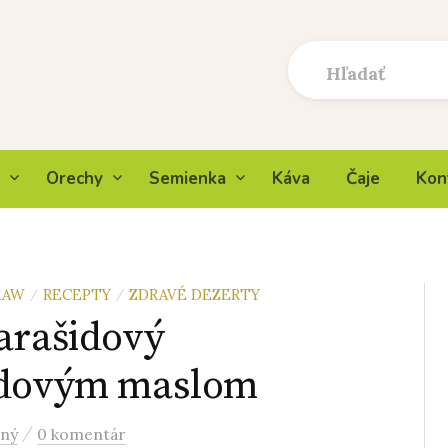
Orechy
Semienka
Káva
Čaje
Kon
RAW
RECEPTY
ZDRAVÉ DEZERTY
/
/
arašidový
šidovým maslom
/
čný
0 komentár