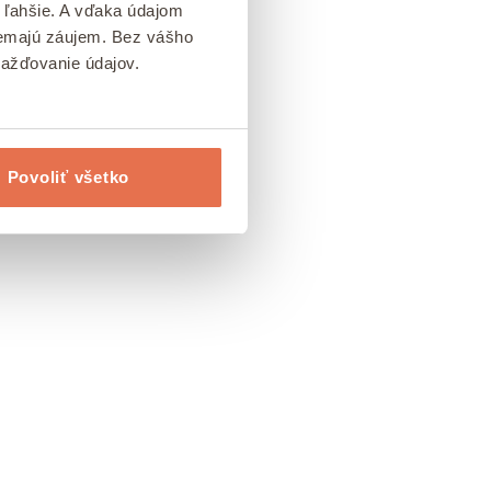
 ľahšie. A vďaka údajom
 nemajú záujem. Bez vášho
mažďovanie údajov.
Povoliť všetko