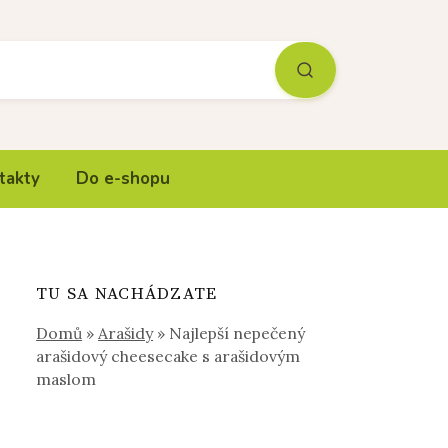
takty
Do e-shopu
TU SA NACHÁDZATE
Domů
»
Arašidy
»
Najlepší nepečený
arašidový cheesecake s arašidovým
maslom