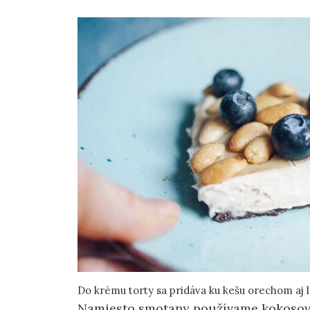
Do krému torty sa pridáva ku kešu orechom aj 
Namiesto smotany používame kokosové