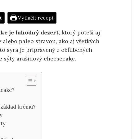
t
Vytlačiť recept
ke je lahodný dezert
, ktorý poteší aj
aw alebo paleo stravou, ako aj všetkých
to syra je pripravený z obľúbených
 sýty arašidový cheesecake.
ecake?
 základ krému?
ty
rty