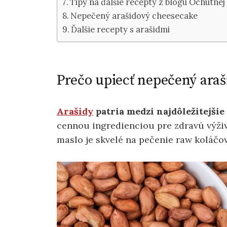
Tipy na ďalšie recepty z blogu Ochutne
Nepečený arašidový cheesecake
Ďalšie recepty s arašidmi
Prečo upiecť nepečený ara
Arašidy
patria medzi najdôležitejšie
cennou ingredienciou pre zdravú výživ
maslo je skvelé na pečenie raw koláčov