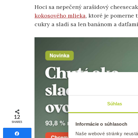
Hoci sa nepečený arašidový cheesecak
kokosového mlieka
, ktoré je pomerne 
cukry a sladí sa len banánom a datľami
Súhlas
12
SHARES
Informácie o súhlasoch
Naše webové stránky neustá
Share