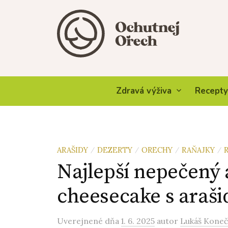
Skip
to
content
Zdravá výživa
Recepty
ARAŠIDY
DEZERTY
ORECHY
RAŇAJKY
/
/
/
/
Najlepší nepečený 
cheesecake s ara
Uverejnené
dňa
1. 6. 2025
autor
Lukáš Kone