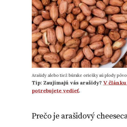
Arašidy alebo tiež búrske oriešky sú plody pô
Tip: Zaujímajú vás arašidy?
V článku 
potrebujete vedieť
.
Prečo je arašidový cheesec