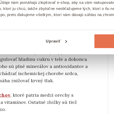
 Údaje nám pomáhajú zlepšovať e-shop, aby sa vám nakupovalo
, ktorí ju chcú, takže zbytočne neobťažujeme tých, ktorí o ňu
epo, preto ďakujeme všetkým, ktorí nám dávajú súhlas na zhro
Upraviť
koláča, je jednou z odporúčaných
te. Mandle sa odporúčajú aj pri chudnutí,
ulovať hladinu cukru v tele a dokonca
oho sú plné minerálov a antioxidantov a
chádzať ischemickej chorobe srdca,
máha znižovať krvný tlak.
chov
, ktoré patria medzi orechy s
a vitamínov. Ostatné zložky sú tiež
zo.