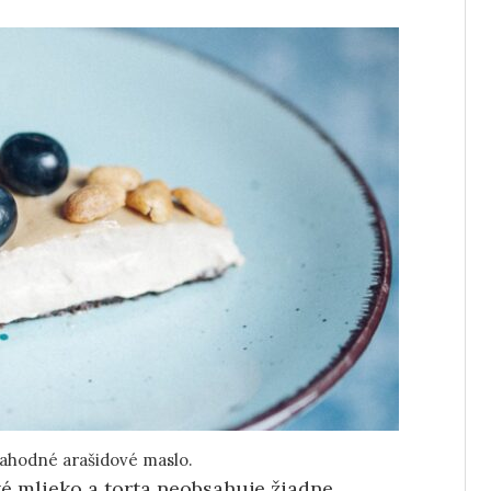
lahodné arašidové maslo.
 mlieko a torta neobsahuje žiadne