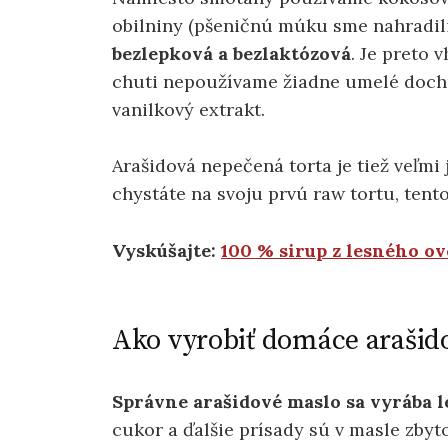
obilniny (pšeničnú múku sme nahradili
bezlepková a bezlaktózová
. Je preto 
chuti nepoužívame žiadne umelé dochu
vanilkový extrakt.
Arašidová nepečená torta je tiež veľmi
chystáte na svoju prvú raw tortu, tento
Vyskúšajte:
100 % sirup z lesného ov
Ako vyrobiť domáce arašid
Správne arašidové maslo sa vyrába le
cukor a ďalšie prísady sú v masle zbyt