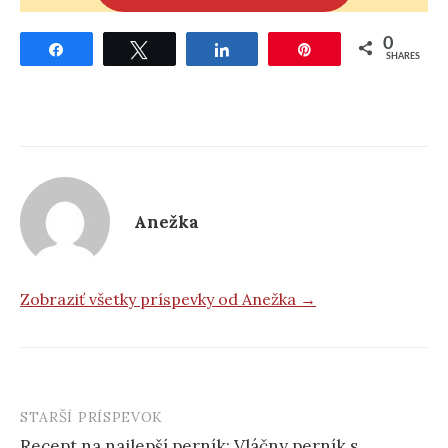
0
Share
Tweet
Share
Pin
SHARES
Anežka
Zobraziť všetky príspevky od Anežka →
STARŠÍ PRÍSPEVOK
Post
Recept na najlepší perník: Vláčny perník s