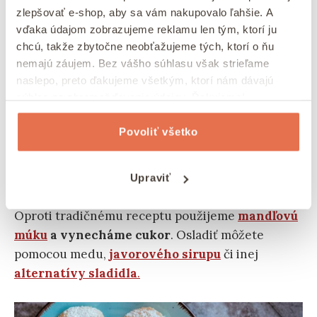
zlepšovať e-shop, aby sa vám nakupovalo ľahšie. A
vďaka údajom zobrazujeme reklamu len tým, ktorí ju
chcú, takže zbytočne neobťažujeme tých, ktorí o ňu
nemajú záujem. Bez vášho súhlasu však strieľame
naslepo, preto ďakujeme všetkým, ktorí nám dávajú
súhlas na zhromažďovanie údajov. Ďakujeme!
4) Low carb rohlíčky
Povoliť všetko
Chcete si vychutnať
obľúbené rohlíčky
bez
výčitiek svedomia? Potom vyskúšajte náš
Upraviť
bezlepkový recept na vanilkové rohlíčky
.
Oproti tradičnému receptu použijeme
mandľovú
múku
a vynecháme cukor
. Osladiť môžete
pomocou medu,
javorového sirupu
či
inej
alternatívy sladidla
.