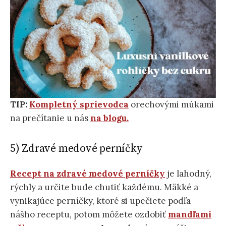
TIP:
Kompletný sprievodca
orechovými múkami
na prečítanie u nás
na blogu.
5) Zdravé medové perníčky
Recept na zdravé medové perníčky
je lahodný,
rýchly a určite bude chutiť každému. Mäkké a
vynikajúce perníčky, ktoré si upečiete podľa
nášho receptu, potom môžete ozdobiť
mandľami