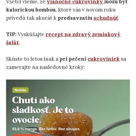
Všetci vieme, že
vianočné cukrovinky
môžu byť
kalorickou bombou
, ktoré vás v novom roku
privedú tak akurát k
predsavzatiu
schudnúť
.
TIP:
Vyskúšajte
recept na zdravý zemiakový
šalát
.
Skúste to letos inak a
pri pečení
cukroviniek
sa
zamerajte na nasledovné kroky: