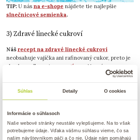
TIP:
U nás
na e-shope
nájdete tie najlepšie
slnečnicové semienka
.
3) Zdravé linecké cukroví
Náš
recept na zdravé linecké cukroví
neobsahuje vajíčka ani rafinovaný cukor, preto je
skvelou voľbou aj
pre vegánov
. Na prípravu
budete potrebovať len niekoľko ingrediencií, a to
špaldovú múku
, margarín Alsan či maslo,
Súhlas
Detaily
O cookies
javorový sirup
a
soľ
. Na tomto zdravom lineckom
si zaručene pochutíte.
Informácie o súhlasoch
Naše webové stránky neustále vylepšujeme. Na to však
potrebujeme údaje. Vďaka vášmu súhlasu vieme, čo sa
našim návštevníkom páči a čo nie. Údaje nám pomáhajú