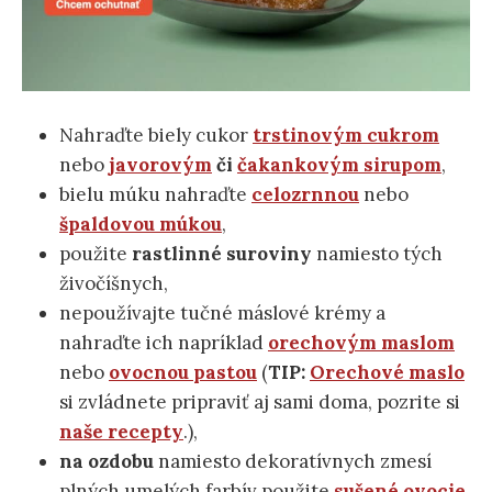
Nahraďte biely cukor
trstinovým cukrom
nebo
javorovým
či
čakankovým sirupom
,
bielu múku nahraďte
celozrnnou
nebo
špaldovou múkou
,
použite
rastlinné suroviny
namiesto tých
živočíšnych,
nepoužívajte tučné máslové krémy a
nahraďte ich napríklad
orechovým maslom
nebo
ovocnou pastou
(
TIP:
Orechové maslo
si zvládnete pripraviť aj sami doma, pozrite si
naše recepty
.),
na ozdobu
namiesto dekoratívnych zmesí
plných umelých farbív použite
sušené ovocie
,