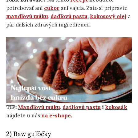
potrebovať ani
cukor
ani vajcia. Zato si pripravte
mandľovú múku
,
dadľovú pastu
,
kokosový olej
a
pár ďalších zdravých ingrediencií.
TIP:
Mandľovú múku
,
datliovú pastu
i
kokosák
nájdete u nás
na e-shope.
2) Raw guľôčky