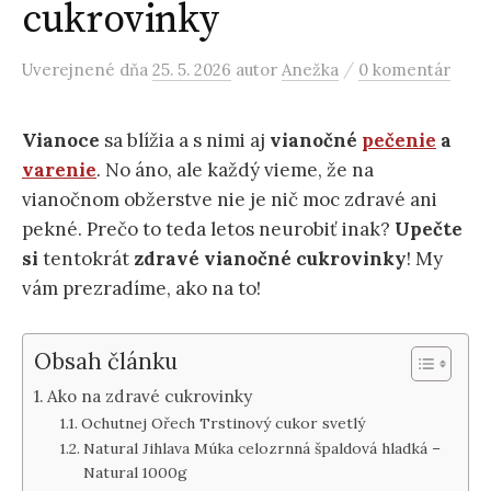
cukrovinky
/
Uverejnené
dňa
25. 5. 2026
autor
Anežka
0 komentár
Vianoce
sa blížia a s nimi aj
vianočné
pečenie
a
varenie
. No áno, ale každý vieme, že na
vianočnom obžerstve nie je nič moc zdravé ani
pekné. Prečo to teda letos neurobiť inak?
Upečte
si
tentokrát
zdravé vianočné cukrovinky
! My
vám prezradíme, ako na to!
Obsah článku
Ako na zdravé cukrovinky
Ochutnej Ořech Trstinový cukor svetlý
Natural Jihlava Múka celozrnná špaldová hladká –
Natural 1000g