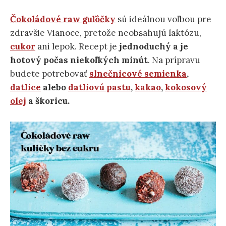
Čokoládové raw guľôčky
sú ideálnou voľbou pre
zdravšie Vianoce, pretože neobsahujú laktózu,
cukor
ani lepok. Recept je
jednoduchý a je
hotový počas niekoľkých minút
. Na prípravu
budete potrebovať
slnečnicové semienka
,
datlice
alebo
datliovú pastu
,
kakao
,
kokosový
olej
a škoricu.