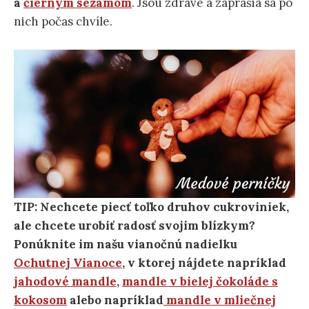
a
čiernym sezamom
. Jsou zdravé a zaprášia sa po
nich počas chvíle.
TIP: Nechcete piecť toľko druhov cukroviniek,
ale chcete urobiť radosť svojim blízkym?
Ponúknite im našu vianočnú nadielku
Ochutnej Vianoce
, v ktorej nájdete napríklad
jahodové mandle
,
mandle v bielej čokoláde s
kokosom
alebo napríklad
mandle v mliečnej