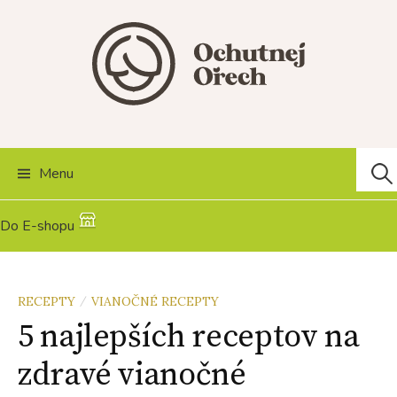
Skip
to
content
Hľad
Menu
Do E-shopu
RECEPTY
VIANOČNÉ RECEPTY
/
5 najlepších receptov na
zdravé vianočné