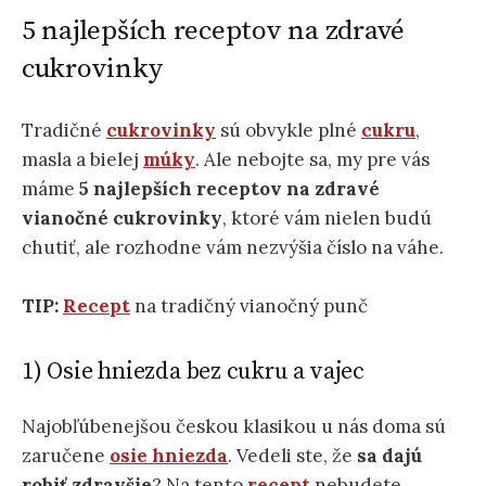
5 najlepších receptov na zdravé
cukrovinky
Tradičné
cukrovinky
sú obvykle plné
cukru
,
masla a bielej
múky
. Ale nebojte sa, my pre vás
máme
5 najlepších receptov na zdravé
vianočné cukrovinky
, ktoré vám nielen budú
chutiť, ale rozhodne vám nezvýšia číslo na váhe.
TIP:
Recept
na tradičný vianočný punč
1) Osie hniezda bez cukru a vajec
Najobľúbenejšou českou klasikou u nás doma sú
zaručene
osie hniezda
. Vedeli ste, že
sa dajú
robiť zdravšie
? Na tento
recept
nebudete