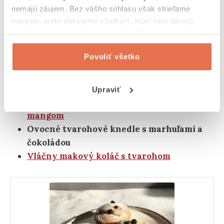
práve nepečieme muffiny?
nemajú záujem. Bez vášho súhlasu však strieľame
naslepo, preto ďakujeme všetkým, ktorí nám dávajú
súhlas na zhromažďovanie údajov. Ďakujeme!
Zdravý lieskovoorieškový fitness
cheesecake z tvarohu
Povoliť všetko
Najlepšia jahodová bublanina s tvarohom
Francúzske pohánkové palacinky s
tvarohom
Upraviť
Tvarohový koláč na plech so sušeným
mangom
Ovocné tvarohové knedle s marhuľami a
čokoládou
Vláčny makový koláč s tvarohom