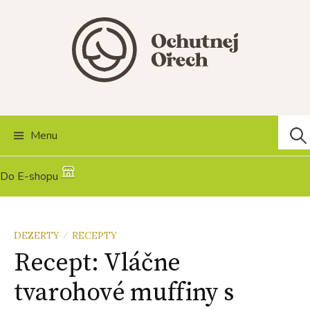
Skip
to
content
Hľad
Menu
Do E-shopu
DEZERTY
RECEPTY
/
Recept: Vláčne
tvarohové muffiny s