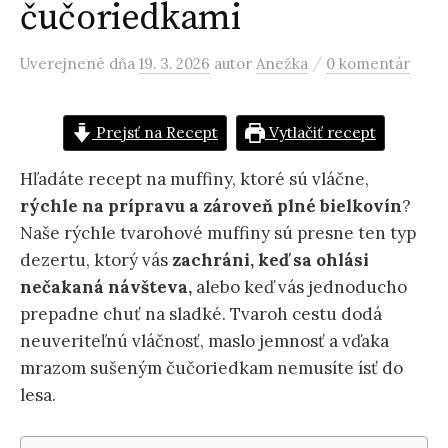
čučoriedkami
/
Uverejnené
dňa
19. 3. 2026
autor
Anežka
0 komentár
Prejsť na Recept
Vytlačiť recept
Hľadáte recept na muffiny, ktoré sú vláčne,
rýchle na prípravu a zároveň
plné bielkovín
?
Naše rýchle tvarohové muffiny sú presne ten typ
dezertu, ktorý vás
zachráni, keď sa ohlási
nečakaná návšteva,
alebo keď vás jednoducho
prepadne chuť na sladké. Tvaroh cestu dodá
neuveriteľnú vláčnosť, maslo jemnosť a vďaka
mrazom sušeným čučoriedkam nemusíte ísť do
lesa.