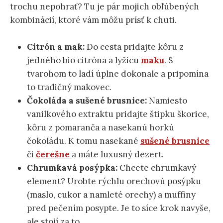
trochu nepohrať? Tu je pár mojich obľúbených
kombinácií, ktoré vám môžu prísť k chuti.
Citrón a mak:
Do cesta pridajte kôru z
jedného bio citróna a lyžicu
maku
. S
tvarohom to ladí úplne dokonale a pripomína
to tradičný makovec.
Čokoláda a sušené brusnice:
Namiesto
vanilkového extraktu pridajte štipku škorice,
kôru z pomaranča a nasekanú horkú
čokoládu. K tomu nasekané
sušené brusnice
či
čerešne
a máte luxusný dezert.
Chrumkavá posýpka:
Chcete chrumkavý
element? Urobte rýchlu orechovú posýpku
(maslo, cukor a namleté orechy) a muffiny
pred pečením posypte. Je to síce krok navyše,
ale stojí za to.