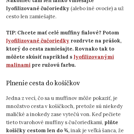
Nakoniec tam len ľahko vmiešajte
lyofilizované čučoriedky
(alebo iné ovocie) a už
cesto len zamiešajte.
TIP: Chcete mať celé muffiny fialové? Potom
lyofilizované čučoriedky
rozdrvte na prášok,
ktorý do cesta zamiešajte. Rovnako tak to
môžete skúsiť napríklad s
lyofilizovanými
malinami
pre ružovú farbu.
Plnenie cesta do košíčkov
Jedna z vecí, čo sa u muffinov môže pokaziť, je
množstvo cesta v košíčkoch, pretože sú niekedy
maličké a inokedy zase vytečú von. Keď pečiete
tieto tvarohové muffiny s čučoriedkami,
plňte
košíčky cestom len do ¾,
inak je veľká šanca, že