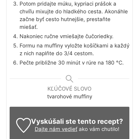
Potom pridajte múku, kypriaci prášok a
chvíľu mixujte do hladkého cesta. Akonáhle
začne byť cesto hutnejšie, prestaňte
miešať.
Nakoniec ručne vmiešajte čučoriedky.
Formu na muffiny vyložte košíčkami a každý
z nich naplňte do 3/4 cestom.
Pečte približne 30 minút v rúre na 180 °C.
KĽÚČOVÉ SLOVO
tvarohové muffiny
Vyskúšali ste tento recept?
Dajte nám vedieť
ako vám chutilo!