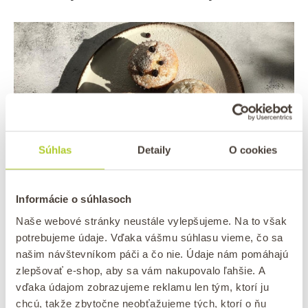
Súhlas
Detaily
O cookies
Recept: Vláčne tvarohové muffiny s čučoriedkami
Informácie o súhlasoch
Naše webové stránky neustále vylepšujeme. Na to však
potrebujeme údaje. Vďaka vášmu súhlasu vieme, čo sa
Najobľúbenejšie tvarohové recepty
našim návštevníkom páči a čo nie. Údaje nám pomáhajú
zlepšovať e-shop, aby sa vám nakupovalo ľahšie. A
Tvaroh je v českej kuchyni úplný poklad a dá sa
vďaka údajom zobrazujeme reklamu len tým, ktorí ju
využiť na tisíc spôsobov. Čo z neho varíme my, keď
chcú, takže zbytočne neobťažujeme tých, ktorí o ňu