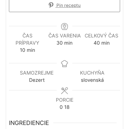
Pin receptu
ČAS
ČAS VARENIA
CELKOVÝ ČAS
minút
minút
PRÍPRAVY
30
min
40
min
minút
10
min
SAMOZREJME
KUCHYŇA
Dezert
slovenská
PORCIE
0
18
INGREDIENCIE