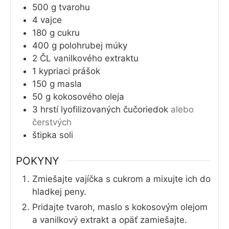
500
g
tvarohu
4
vajce
180
g
cukru
400
g
polohrubej múky
2
ČL
vanilkového extraktu
1
kypriaci prášok
150
g
masla
50
g
kokosového oleja
3
hrstí
lyofilizovaných čučoriedok
alebo
čerstvých
štipka soli
POKYNY
Zmiešajte vajíčka s cukrom a mixujte ich do
hladkej peny.
Pridajte tvaroh, maslo s kokosovým olejom
a vanilkový extrakt a opäť zamiešajte.