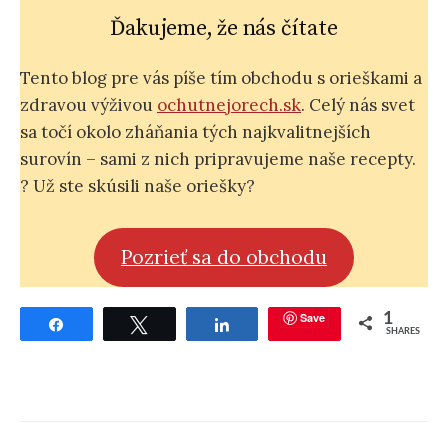
Ďakujeme, že nás čítate
Tento blog pre vás píše tím obchodu s orieškami a
zdravou výživou
ochutnejorech.sk
. Celý nás svet
sa točí okolo zháňania tých najkvalitnejších
surovín – sami z nich pripravujeme naše recepty.
? Už ste skúsili naše oriešky?
Pozrieť sa do obchodu
Save
1
Share
Tweet
Share
SHARES