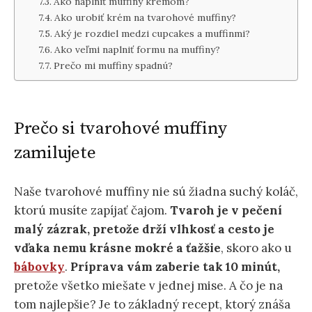
Ako naplniť muffiny krémom?
Ako urobiť krém na tvarohové muffiny?
Aký je rozdiel medzi cupcakes a muffinmi?
Ako veľmi naplniť formu na muffiny?
Prečo mi muffiny spadnú?
Prečo si tvarohové muffiny
zamilujete
Naše tvarohové muffiny nie sú žiadna suchý koláč,
ktorú musíte zapíjať čajom.
Tvaroh je v pečení
malý zázrak, pretože drží vlhkosť a cesto je
vďaka nemu krásne mokré a ťažšie
, skoro ako u
bábovky
.
Príprava vám zaberie tak 10 minút,
pretože všetko miešate v jednej mise. A čo je na
tom najlepšie? Je to základný recept, ktorý znáša