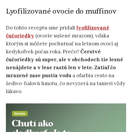
Lyofilizované ovocie do muffinov
Do tohto receptu sme pridali
lyofilizované
čučoriedky
(ovocie sušené mrazom), vďaka
ktorým si môžete pochutnať na letnom ovocí aj
kedykoľvek počas roka. Prečo?
Čerstvé
čučoriedky sú super, ale v obchodoch tie lesné
nenájdete a v lese rastú len v lete. Zatiaľ čo
mrazené zase pustia vodu
a ofarbia cesto na
šedivo-fialovú hmotu, čo nevyzerá na tanieri vždy
lákavo.