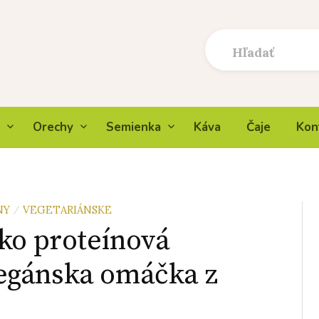
Orechy
Semienka
Káva
Čaje
Kon
NY
VEGETARIÁNSKE
/
ko proteínová
egánska omáčka z