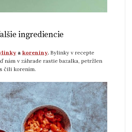
lšie ingrediencie
ylinky
a
koreniny
.
Bylinky v recepte
ď nám v záhrade rastie bazalka, petržlen
s čili korením.