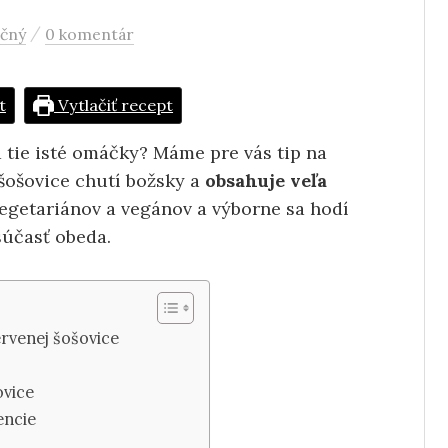
/
ečný
0 komentár
t
Vytlačiť recept
a tie isté omáčky? Máme pre vás tip na
ošovice chutí božsky a
obsahuje veľa
vegetariánov a vegánov a výborne sa hodí
súčasť obeda.
rvenej šošovice
ovice
encie