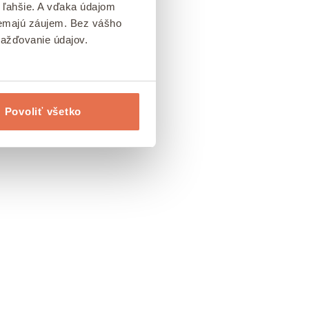
 ľahšie. A vďaka údajom
 nemajú záujem. Bez vášho
mažďovanie údajov.
Povoliť všetko