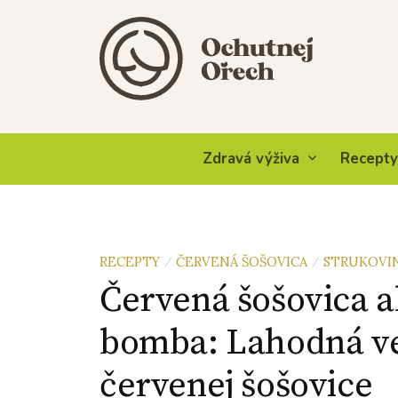
Skip
to
content
Zdravá výživa
Recepty
RECEPTY
ČERVENÁ ŠOŠOVICA
STRUKOVI
/
/
Červená šošovica a
bomba: Lahodná v
červenej šošovice