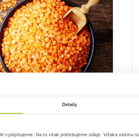
a bielkovín.
Detaily
ej šošovice
le vylepšujeme. Na to však potrebujeme údaje. Vďaka vášmu s