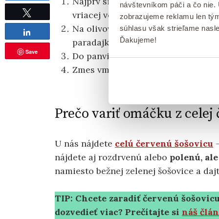
Najprv si uvarte prepláchnutú
čer
návštevníkom páči a čo nie.
Tweet
vriacej vode.
zobrazujeme reklamu len tým
Na olivovom oleji tri minúty podu
súhlasu však strieľame nasl
Share
Ďakujeme!
paradajky.
Save
Do panvice pridajte paradajkový pre
Zmes vmiešajte do uvarenej šošov
Prečo variť omáčku z celej 
U nás nájdete
celú červenú šošovicu
–
nájdete aj rozdrvenú alebo
polenú, ale
namiesto bežnej zelenej šošovice a daj
TIP: Chcete zaradiť červenú šošovicu
dozvedieť viac? Prečítajte si
náš člá