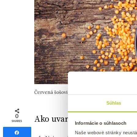
Červená šošovica je bohatým zdrojom vlákniny 
Súhlas
Ako uvariť omáčku z červen
0
SHARES
Informácie o súhlasoch
Naše webové stránky neustá
Share