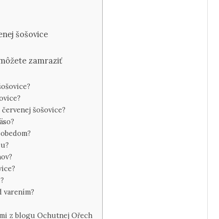
enej šošovice
 môžete zamraziť
šošovice?
ovice?
 červenej šošovice?
äso?
m obedom?
cu?
nov?
vice?
e?
d varením?
ami z blogu Ochutnej Ořech