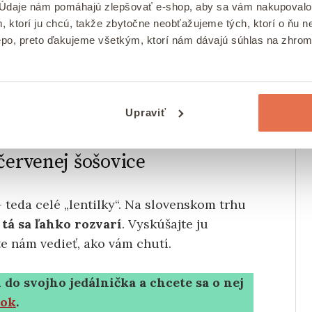
venú šošovicu
. Je hotová za 15 minút vo
 Údaje nám pomáhajú zlepšovať e-shop, aby sa vám nakupovalo
, ktorí ju chcú, takže zbytočne neobťažujeme tých, ktorí o ňu
ste cesnak, nadrobno nakrájanú mrkvu a
epo, preto ďakujeme všetkým, ktorí nám dávajú súhlas na zhro
tlak, čili, oregano, bazalku a štipku soli.
ice a
môžete podávať!
Upraviť
červenej šošovice
 teda celé „lentilky“. Na slovenskom trhu
 tá sa ľahko rozvarí
. Vyskúšajte ju
te nám vedieť, ako vám chutí.
 do svojho jedálnička a chcete sa o nej
nok
.