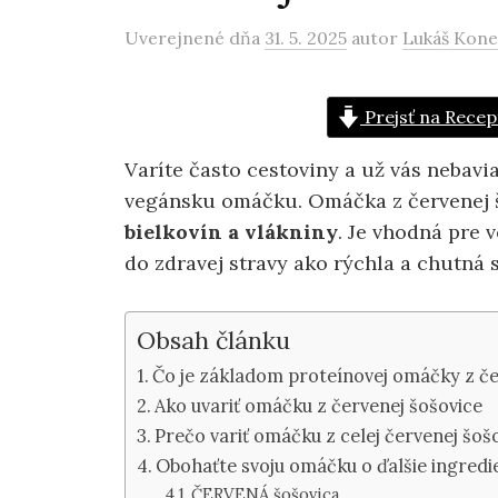
Uverejnené
dňa
31. 5. 2025
autor
Lukáš Kon
Prejsť na Recep
Varíte často cestoviny a už vás nebavi
vegánsku omáčku. Omáčka z červenej š
bielkovín a vlákniny
. Je vhodná pre 
do zdravej stravy ako rýchla a chutná 
Obsah článku
Čo je základom proteínovej omáčky z če
Ako uvariť omáčku z červenej šošovice
Prečo variť omáčku z celej červenej šoš
Obohaťte svoju omáčku o ďalšie ingredi
ČERVENÁ šošovica