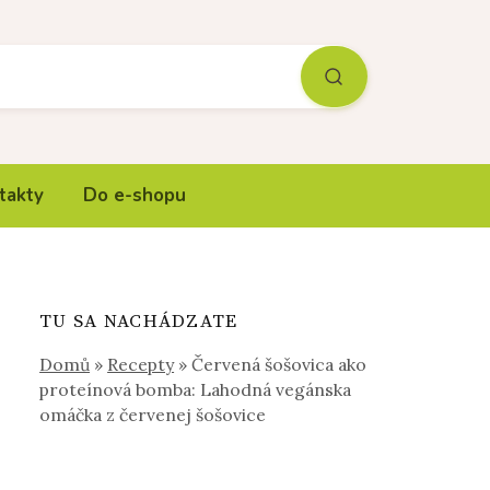
takty
Do e-shopu
TU SA NACHÁDZATE
Domů
»
Recepty
»
Červená šošovica ako
proteínová bomba: Lahodná vegánska
omáčka z červenej šošovice