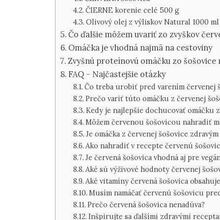
ČIERNE korenie celé 500 g
Olivový olej z výliskov Natural 1000 ml
Čo ďalšie môžem uvariť zo zvyškov červ
Omáčka je vhodná najmä na cestoviny
Zvyšnú proteínovú omáčku zo šošovice
FAQ – Najčastejšie otázky
Čo treba urobiť pred varením červenej 
Prečo variť túto omáčku z červenej šoš
Kedy je najlepšie dochucovať omáčku z
Môžem červenou šošovicou nahradiť m
Je omáčka z červenej šošovice zdravý
Ako nahradiť v recepte červenú šošovi
Je červená šošovica vhodná aj pre vegá
Aké sú výživové hodnoty červenej šošo
Aké vitamíny červená šošovica obsahuj
Musím namáčať červenú šošovicu pre
Prečo červená šošovica nenadúva?
Inšpirujte sa ďalšími zdravými recept