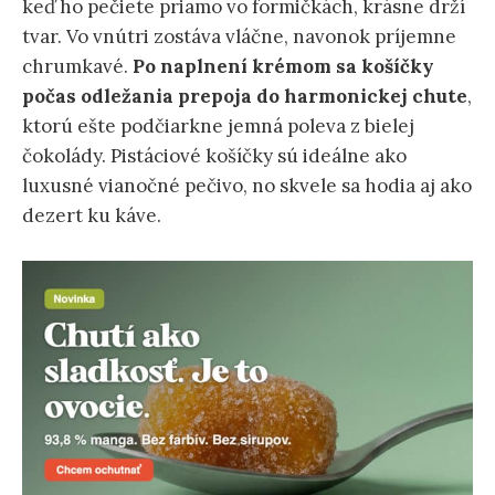
keď ho pečiete priamo vo formičkách, krásne drží
tvar. Vo vnútri zostáva vláčne, navonok príjemne
chrumkavé.
Po naplnení krémom sa košíčky
počas odležania prepoja do harmonickej chute
,
ktorú ešte podčiarkne jemná poleva z bielej
čokolády. Pistáciové košíčky sú ideálne ako
luxusné vianočné pečivo, no skvele sa hodia aj ako
dezert ku káve.