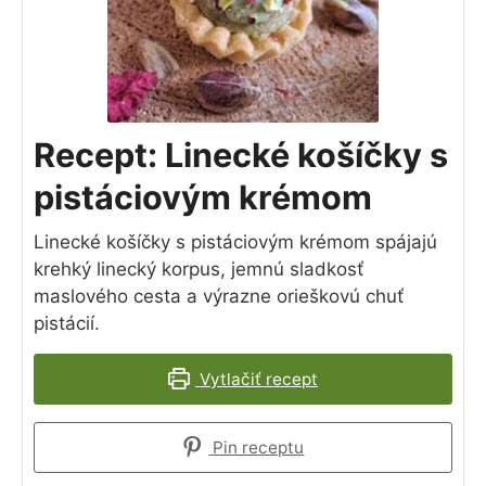
Recept: Linecké košíčky s
pistáciovým krémom
Linecké košíčky s pistáciovým krémom spájajú
krehký linecký korpus, jemnú sladkosť
maslového cesta a výrazne orieškovú chuť
pistácií.
Vytlačiť recept
Pin receptu