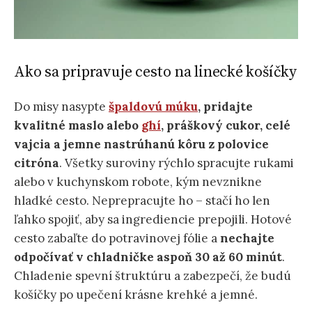
Ako sa pripravuje cesto na linecké košíčky
Do misy nasypte
špaldovú múku
, pridajte
kvalitné maslo alebo
ghí
, práškový cukor, celé
vajcia a jemne nastrúhanú kôru z polovice
citróna
. Všetky suroviny rýchlo spracujte rukami
alebo v kuchynskom robote, kým nevznikne
hladké cesto. Neprepracujte ho – stačí ho len
ľahko spojiť, aby sa ingrediencie prepojili. Hotové
cesto zabaľte do potravinovej fólie a
nechajte
odpočívať v chladničke aspoň 30 až 60 minút
.
Chladenie spevní štruktúru a zabezpečí, že budú
košíčky po upečení krásne krehké a jemné.