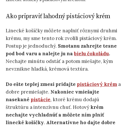
Ako pripraviť lahodný pistáciový krém
Linecké košíčky môžete naplniť rôznymi druhmi
krému, my sme tento rok zvolili pistáciový krém.
Postup je jednoduchý.
Smotanu zahrejte tesne
pod bod varu a nalejte ju na
bielu čokoládu
.
Nechajte minútu odstáť a potom miešajte, kým
nevznikne hladká, krémová textúra.
Do ešte teplej zmesi pridajte
pistáciový krém
a
dobre premiešajte.
Nakoniec vmiešajte
nasekané
pistácie
, ktoré krému dodajú
štruktúru a intenzívnu chuť. Hotový
krém
nechajte vychladnúť a môžete ním plniť
linecké košíčky
.
Alternatívne ho dajte dobre