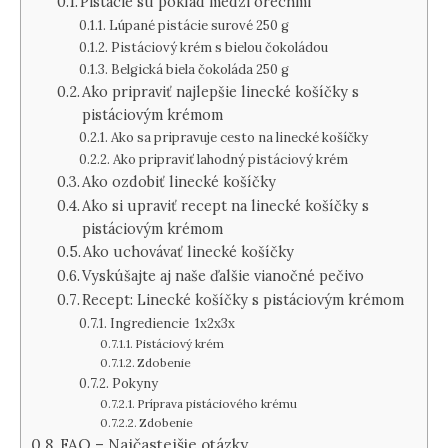
Pistácie sú poklad medzi orechmi
Lúpané pistácie surové 250 g
Pistáciový krém s bielou čokoládou
Belgická biela čokoláda 250 g
Ako pripraviť najlepšie linecké košíčky s
pistáciovým krémom
Ako sa pripravuje cesto na linecké košíčky
Ako pripraviť lahodný pistáciový krém
Ako ozdobiť linecké košíčky
Ako si upraviť recept na linecké košíčky s
pistáciovým krémom
Ako uchovávať linecké košíčky
Vyskúšajte aj naše ďalšie vianočné pečivo
Recept: Linecké košíčky s pistáciovým krémom
Ingrediencie 1x2x3x
Pistáciový krém
Zdobenie
Pokyny
Príprava pistáciového krému
Zdobenie
FAQ – Najčastejšie otázky