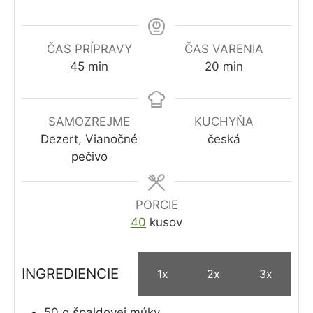
ČAS PRÍPRAVY
ČAS VARENIA
minút
minút
45
min
20
min
SAMOZREJME
KUCHYŇA
Dezert, Vianočné
česká
pečivo
PORCIE
40
kusov
INGREDIENCIE
1x
2x
3x
50
g
špaldovej múky