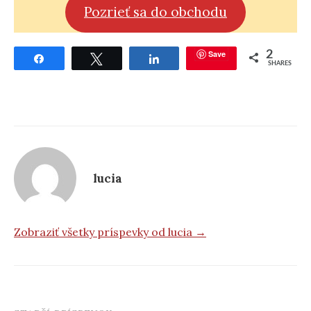
Pozrieť sa do obchodu
Save
2
Share
Tweet
Share
SHARES
lucia
Zobraziť všetky príspevky od lucia →