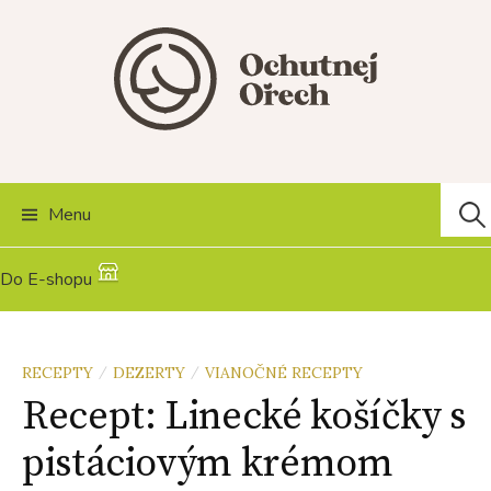
Skip
to
content
Hľad
Menu
Do E-shopu
RECEPTY
DEZERTY
VIANOČNÉ RECEPTY
/
/
Recept: Linecké košíčky s
pistáciovým krémom