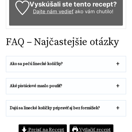
Vyskúšali ste tento recept?
Dajte nám vedieť
ako vám chutilo!
FAQ – Najčastejšie otázky
Ako sa pečú linecké košíčky?
Aké pistáciové maslo použiť?
Dajú sa linecké košíčky pripraviť aj bez formičiek?
Prejsť na Recept
Vytlačiť recept