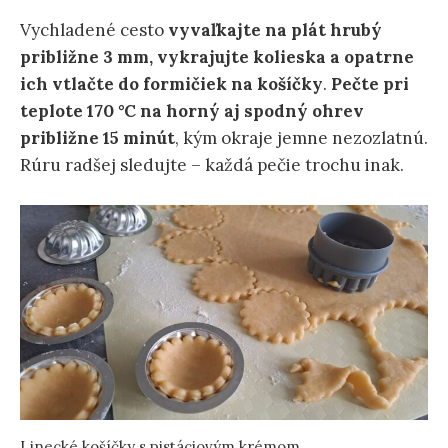
Vychladené cesto
vyvaľkajte na plát hrubý
približne 3 mm, vykrajujte kolieska a opatrne
ich vtlačte do formičiek na košíčky
.
Pečte pri
teplote 170 °C na horný aj spodný ohrev
približne 15 minút
, kým okraje jemne nezozlatnú.
Rúru radšej sledujte – každá pečie trochu inak.
Linecké košíčky s pistáciovým krémom.