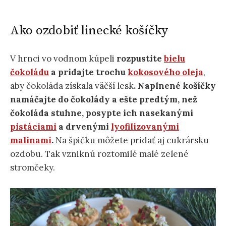
Ako ozdobiť linecké košíčky
V hrnci vo vodnom kúpeli
rozpustite
bielu
čokoládu
a pridajte trochu
kokosového oleja
,
aby čokoláda získala väčší lesk
. Naplnené košíčky
namáčajte do čokolády a ešte predtým, než
čokoláda stuhne, posypte ich nasekanými
pistáciami
a drvenými
lyofilizovanými
malinami
.
Na špičku môžete pridať aj cukrársku
ozdobu. Tak vzniknú roztomilé malé zelené
stromčeky.