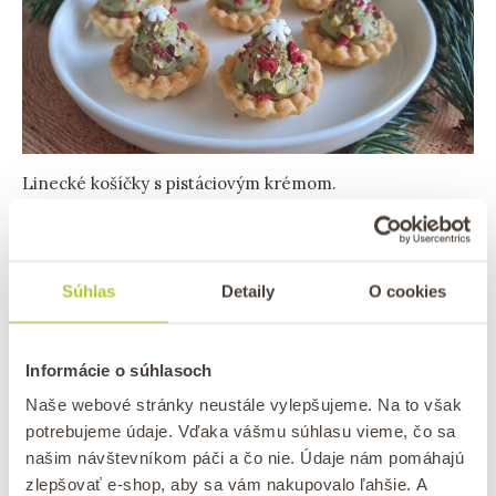
Linecké košíčky s pistáciovým krémom.
Ako si upraviť recept na linecké
Súhlas
Detaily
O cookies
košíčky s pistáciovým krémom
Informácie o súhlasoch
Ak chcete recept prispôsobiť podľa svojej chuti,
môžete skúsiť rôzne kombinácie:
Naše webové stránky neustále vylepšujeme. Na to však
potrebujeme údaje. Vďaka vášmu súhlasu vieme, čo sa
našim návštevníkom páči a čo nie. Údaje nám pomáhajú
Do cesta na korpus
pridajte mleté
mandle
,
zlepšovať e-shop, aby sa vám nakupovalo ľahšie. A
čím získate jemne orieškovejšiu chuť.