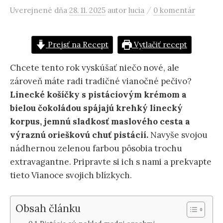
/
Uverejnené
dňa
28. 11. 2025
autor
lucia
0 komentár
Prejsť na Recept
Vytlačiť recept
Chcete tento rok vyskúšať niečo nové, ale
zároveň máte radi tradičné vianočné pečivo?
Linecké košíčky s pistáciovým krémom a
bielou čokoládou spájajú krehký linecký
korpus, jemnú sladkosť maslového cesta a
výraznú orieškovú chuť pistácií.
Navyše svojou
nádhernou zelenou farbou pôsobia trochu
extravagantne. Pripravte si ich s nami a prekvapte
tieto Vianoce svojich blízkych.
Obsah článku