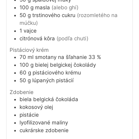
100
g
masla
(alebo ghí)
50
g
trstinového cukru
(rozomletého na
múčku)
1
vajce
citrónová kôra
(podľa chuti)
Pistáciový krém
70
ml
smotany na šľahanie 33 %
100
g
bielej belgickej čokolády
60
g
pistáciového krému
50
g
lúpaných pistácií
Zdobenie
biela belgická čokoláda
kokosový olej
pistácie
lyofilizované maliny
cukrárske zdobenie