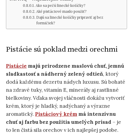
Ako sa pečú linecké košíčky?
Aké pistáciové maslo použiť?
Dajú sa linecké košíčky pripraviť aj bez
formičiek?
Pistácie sú poklad medzi orechmi
Pistácie
majú prirodzene maslovú chuť, jemnú
sladkastosť a nádherný zelený odtieň
, ktorý
dodá každému dezertu nádych luxusu. Sú bohaté
na zdravé tuky, vitamín E, minerály aj rastlinné
bielkoviny. Vďaka svojej vláčnosti dokážu vytvoriť
krém, ktorý je hladký, nadýchaný a výrazne
aromatický.
Pistáciový krém
má intenzívnu
chuť aj farbu bez použitia umelých prísad
– je
to len čistá sila orechov v ich najlepšej podobe.