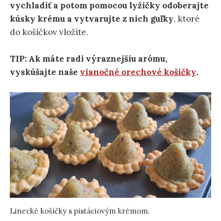
vychladiť a potom pomocou lyžičky odoberajte
kúsky krému a vytvarujte z nich guľky
, ktoré
do košíčkov vložíte.
TIP: Ak máte radi výraznejšiu arómu,
vyskúšajte naše
vianočné orechové košíčky
.
Linecké košíčky s pistáciovým krémom.