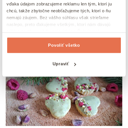
vďaka údajom zobrazujeme reklamu len tým, ktorí ju
Vnútro upečeného korpusu môžete potrieť
chcú, takže zbytočne neobťažujeme tých, ktorí o ňu
čokoládou
a z pistáciového krému vytvoriť
nemajú záujem. Bez vášho súhlasu však strieľame
pomocou cukrárskeho vrecka špirálu.
naslepo, preto ďakujeme všetkým, ktorí nám dávajú
Do krému pridajte kvapku amaretta
alebo
súhlas na zhromažďovanie údajov. Ďakujeme!
iného likéru pre výraznejšiu arómu.
Zvoľte netradičnú formičku
– napríklad
Povoliť všetko
srdiečko namiesto klasickej okrúhlej.
Upraviť