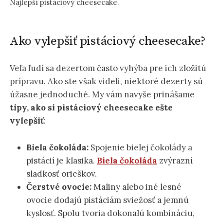
Najlepší pistáciový cheesecake.
Ako vylepšiť pistáciový cheesecake?
Veľa ľudí sa dezertom často vyhýba pre ich zložitú
prípravu. Ako ste však videli, niektoré dezerty sú
úžasne jednoduché. My vám navyše prinášame
tipy, ako si pistáciový cheesecake ešte
vylepšiť
:
Biela čokoláda:
Spojenie bielej čokolády a
pistácií je klasika.
Biela čokoláda
zvýrazní
sladkosť orieškov.
Čerstvé ovocie:
Maliny alebo iné lesné
ovocie dodajú pistáciám sviežosť a jemnú
kyslosť. Spolu tvoria dokonalú kombináciu,