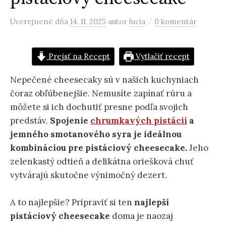
/
Uverejnené
dňa
14. 11. 2025
autor
lucia
0 komentár
Prejsť na Recept
Vytlačiť recept
Nepečené cheesecaky sú v našich kuchyniach
čoraz obľúbenejšie. Nemusíte zapínať rúru a
môžete si ich dochutiť presne podľa svojich
predstáv.
Spojenie
chrumkavých pistácií
a
jemného smotanového syra je ideálnou
kombináciou pre pistáciový cheesecake.
Jeho
zelenkastý odtieň a delikátna oriešková chuť
vytvárajú skutočne výnimočný dezert.
A to najlepšie? Pripraviť si ten
najlepší
pistáciový cheesecake
doma je naozaj