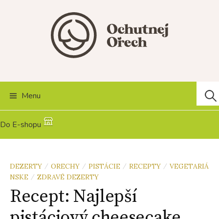
Skip
to
content
Hľad
Menu
Do E-shopu
DEZERTY
ORECHY
PISTÁCIE
RECEPTY
VEGETARIÁ
/
/
/
/
NSKE
ZDRAVÉ DEZERTY
/
Recept: Najlepší
pistáciový cheesecake