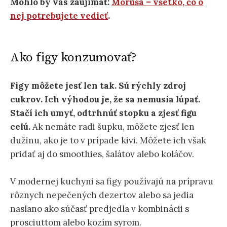
Mohlo by vás zaujímať:
Moruša – všetko, čo o
nej potrebujete vedieť
.
Ako figy konzumovať?
Figy môžete jesť len tak. Sú rýchly zdroj
cukrov. Ich výhodou je, že sa nemusia lúpať.
Stačí ich umyť, odtrhnúť stopku a zjesť figu
celú.
Ak nemáte radi šupku, môžete zjesť len
dužinu, ako je to v prípade kivi. Môžete ich však
pridať aj do smoothies, šalátov alebo koláčov.
V modernej kuchyni sa figy používajú na prípravu
rôznych nepečených dezertov alebo sa jedia
naslano ako súčasť predjedla v kombinácii s
prosciuttom alebo kozím syrom.