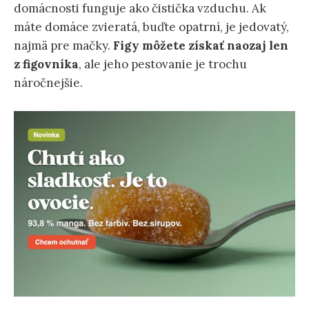
domácnosti funguje ako čistička vzduchu. Ak
máte domáce zvieratá, buďte opatrní, je jedovatý,
najmä pre mačky.
Figy môžete získať naozaj len
z figovníka
, ale jeho pestovanie je trochu
náročnejšie.