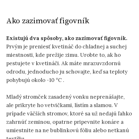
Ako zazimovať figovník
Existujú dva spôsoby, ako zazimovať figovník.
Prvým je preniesť kvetináč do chladnej a suchej
miestnosti, kde prežije zimu. Urobte to, ak ho
pestujete v kvetináči. Ak máte mrazuvzdornú
odrodu, jednoducho ju schovajte, keď sa teploty
pohybujú okolo -10 °C .
Mladý stromček zasadený vonku neprenášajte,
ale prikryte ho vetvičkami, lístím a slamou. V
prípade väčších stromov, ktoré sa už nedajú ľahko
zahrnúť zeminou, opatrne pripevnite konáre a
umiestnite na ne bublinkovú fóliu alebo netkanú
textíliu.