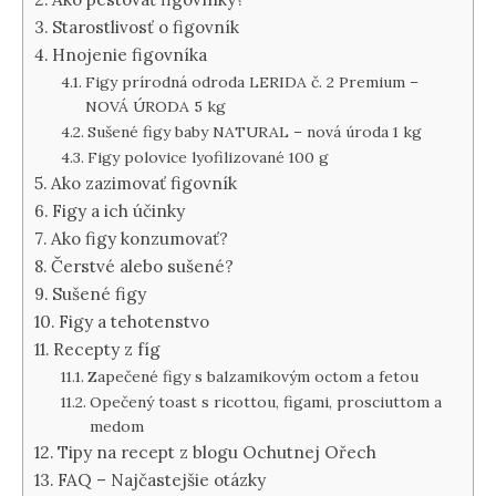
Starostlivosť o figovník
Hnojenie figovníka
Figy prírodná odroda LERIDA č. 2 Premium –
NOVÁ ÚRODA 5 kg
Sušené figy baby NATURAL – nová úroda 1 kg
Figy polovice lyofilizované 100 g
Ako zazimovať figovník
Figy a ich účinky
Ako figy konzumovať?
Čerstvé alebo sušené?
Sušené figy
Figy a tehotenstvo
Recepty z fíg
Zapečené figy s balzamikovým octom a fetou
Opečený toast s ricottou, figami, prosciuttom a
medom
Tipy na recept z blogu Ochutnej Ořech
FAQ – Najčastejšie otázky