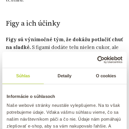
Figy a ich účinky
Figy sú výnimočné tým, že dokážu potlačiť chuť
na sladké.
S figami dodáte telu nielen cukor, ale
aj ďalšie cenné živiny. Čím môžu figy pomôcť
nášmu telu?
Súhlas
Detaily
O cookies
Zlepšujú trávenie.
Pomáhajú znižovať vysoký krvný tlak.
Zvyšujú hustotu kostí.
Informácie o súhlasoch
Bojujú proti osteoporóze.
Naše webové stránky neustále vylepšujeme. Na to však
potrebujeme údaje. Vďaka vášmu súhlasu vieme, čo sa
A to všetko preto, že obsahujú probiotiká,
našim návštevníkom páči a čo nie. Údaje nám pomáhajú
vápnik a draslík.
Okrem toho obsahujú horčík,
zlepšovať e-shop, aby sa vám nakupovalo ľahšie. A