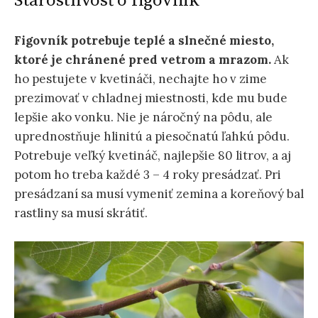
Starostlivosť o figovník
Figovník potrebuje teplé a slnečné miesto,
ktoré je chránené pred vetrom a mrazom.
Ak
ho pestujete v kvetináči, nechajte ho v zime
prezimovať v chladnej miestnosti, kde mu bude
lepšie ako vonku. Nie je náročný na pôdu, ale
uprednostňuje hlinitú a piesočnatú ľahkú pôdu.
Potrebuje veľký kvetináč, najlepšie 80 litrov, a aj
potom ho treba každé 3 – 4 roky presádzať. Pri
presádzaní sa musí vymeniť zemina a koreňový bal
rastliny sa musí skrátiť.