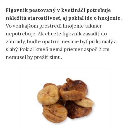
Figovník pestovaný v kvetináči potrebuje
náležitú starostlivosť, aj pokiaľ ide o hnojenie.
Vo vonkajšom prostredí hnojenie takmer
nepotrebuje. Ak chcete figovník zasadiť do
záhrady, buďte opatrní, nesmie byť príliš malý a
slabý. Pokiaľ kmeň nemá priemer aspoň 2 cm,
nemusel by prežiť zimu.