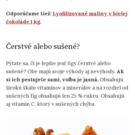
Odporúčame tiež:
Lyofilizované maliny v bielej
čokoláde 1 kg
.
Čerstvé alebo sušené?
Pýtate sa, či je lepšie jesť figy čerstvé alebo
sušené? Obe majú svoje výhody aj nevýhody.
Ak
si ich pestujete sami, voľba je jasná.
Obsahujú
širokú škálu vitamínov a minerálov a na rozdiel od
sušených fíg obsahujú len 25 % cukru. Obsahujú
aj vitamín C, ktorý v sušených chýba.