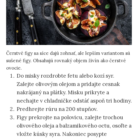
Čerstvé figy sa síce dajú zohnať, ale lepším variantom sú
sušené figy. Obsahujú rovnaký objem živín ako čerstvé
ovocie.
Do misky rozdrobte fetu alebo kozí syr.
Zalejte olivovým olejom a pridajte cesnak
nakrájaný na plátky. Misku prikryte a
nechajte v chladničke odstáť aspoň tri hodiny.
Predhrejte rúru na 200 stupňov.
Figy prekrojte na polovicu, zalejte trochou
olivového oleja a balzamikového octu, osoľte a
vložte kúsky syra. Nakoniec posypte