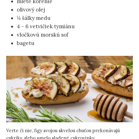
mleté korenie
olivový olej
¼ šálky medu
4 – 6 vetvičiek tymiánu
vločkovú morskú soľ
bagetu
Verte či nie, figy svojou skvelou chuťou prekonávajú
cukríky alebo umelo sladené cukrovinky.