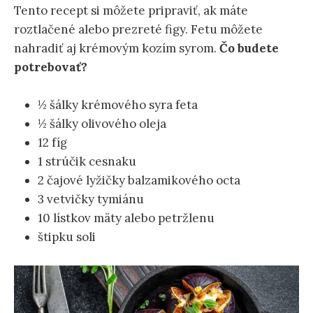
Tento recept si môžete pripraviť, ak máte
roztlačené alebo prezreté figy. Fetu môžete
nahradiť aj krémovým kozím syrom.
Čo budete
potrebovať?
½ šálky krémového syra feta
½ šálky olivového oleja
12 fíg
1 strúčik cesnaku
2 čajové lyžičky balzamikového octa
3 vetvičky tymiánu
10 lístkov mäty alebo petržlenu
štipku soli