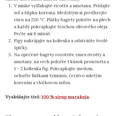
V miske vyšľahajte ricottu a smotanu. Pridajte
soľ a štipku korenia. Medzitým si predhrejte
rúru na 220 °C. Plátky bagety položte na plech
a každý pokvapkajte trochou olivového oleja.
Pečte asi 6 minút.
Figy nakrájajte na kolieska a odstráňte tvrdé
špičky.
Na opečené bagety rozotrite zmes ricotty a
smotany, na vrch položte 1 kúsok prosciutta a
1 – 2 kolieska fíg. Pokvapkajte medom,
ochuťte lístkami tymiánu, čerstvo mletým
korením a vločkovou soľou.
Vyskúšajte tiež:
100 % sirup marakuja
.