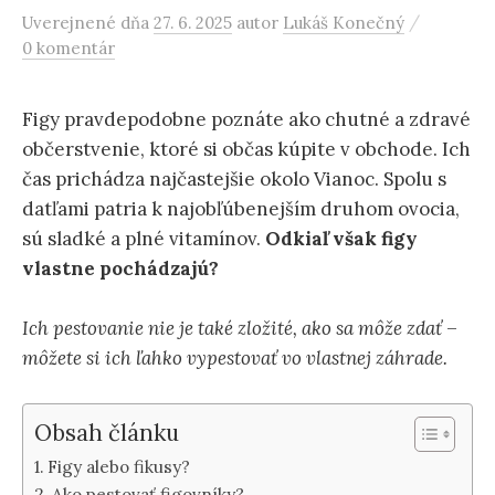
/
Uverejnené
dňa
27. 6. 2025
autor
Lukáš Konečný
0 komentár
Figy pravdepodobne poznáte ako chutné a zdravé
občerstvenie, ktoré si občas kúpite v obchode. Ich
čas prichádza najčastejšie okolo Vianoc. Spolu s
datľami patria k najobľúbenejším druhom ovocia,
sú sladké a plné vitamínov.
Odkiaľ však figy
vlastne pochádzajú?
Ich pestovanie nie je také zložité, ako sa môže zdať
–
môžete si ich ľahko vypestovať vo vlastnej záhrade.
Obsah článku
Figy alebo fikusy?
Ako pestovať figovníky?