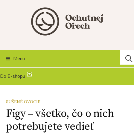
Skip
to
content
Hľad
Menu
Do E-shopu
SUŠENÉ OVOCIE
Figy – všetko, čo o nich
potrebujete vedieť