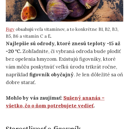
Figy
obsahujú veľa vitamínov, a to konkrétne B1, B2, B3,
B5, B6 a vitamín C a E.
Najlepšie sú odrody, ktoré znesú teploty -15 až
-20 °C.
Zohľadnite, či vybraná odroda bude plodiť
bez opelenia hmyzom. Existujú figovníky, ktoré
vám môžu poskytnúť veľkú úrodu trikrát ročne,
napríklad
figovník obyčajný
. Je len dôležité sa oň
dobre starať.
Mohlo by vás zaujímať:
Sušený ananás –
všetko, čo o ňom potrebujete vedieť
.