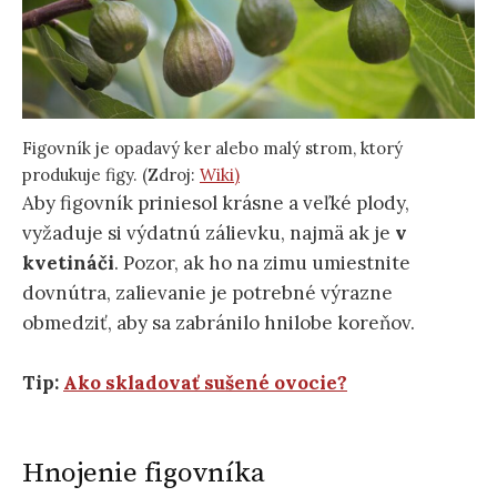
Figovník je opadavý ker alebo malý strom, ktorý
produkuje figy. (Zdroj:
Wiki)
Aby figovník priniesol krásne a veľké plody,
vyžaduje si výdatnú zálievku, najmä ak je
v
kvetináči
. Pozor, ak ho na zimu umiestnite
dovnútra, zalievanie je potrebné výrazne
obmedziť, aby sa zabránilo hnilobe koreňov.
Tip:
Ako skladovať sušené ovocie?
Hnojenie figovníka