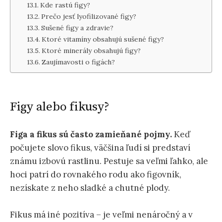
Kde rastú figy?
Prečo jesť lyofilizované figy?
Sušené figy a zdravie?
Ktoré vitamíny obsahujú sušené figy?
Ktoré minerály obsahujú figy?
Zaujímavosti o figách?
Figy alebo fikusy?
Figa a fikus sú často zamieňané pojmy.
Keď
počujete slovo fikus, väčšina ľudí si predstaví
známu izbovú rastlinu. Pestuje sa veľmi ľahko, ale
hoci patrí do rovnakého rodu ako figovník,
nezískate z neho sladké a chutné plody.
Fikus má iné pozitíva – je veľmi nenáročný a v