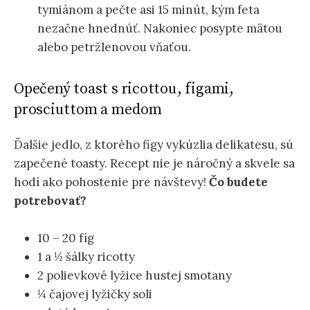
tymiánom a pečte asi 15 minút, kým feta
nezačne hnednúť. Nakoniec posypte mätou
alebo petržlenovou vňaťou.
Opečený toast s ricottou, figami,
prosciuttom a medom
Ďalšie jedlo, z ktorého figy vykúzlia delikatesu, sú
zapečené toasty. Recept nie je náročný a skvele sa
hodí ako pohostenie pre návštevy!
Čo budete
potrebovať?
10 – 20 fíg
1 a ½ šálky ricotty
2 polievkové lyžice hustej smotany
¼ čajovej lyžičky soli