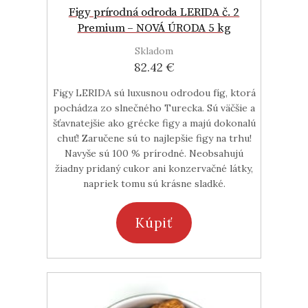
Figy prírodná odroda LERIDA č. 2
Premium – NOVÁ ÚRODA 5 kg
Skladom
82.42 €
Figy LERIDA sú luxusnou odrodou fíg, ktorá
pochádza zo slnečného Turecka. Sú väčšie a
šťavnatejšie ako grécke figy a majú dokonalú
chuť! Zaručene sú to najlepšie figy na trhu!
Navyše sú 100 % prírodné. Neobsahujú
žiadny pridaný cukor ani konzervačné látky,
napriek tomu sú krásne sladké.
Kúpiť