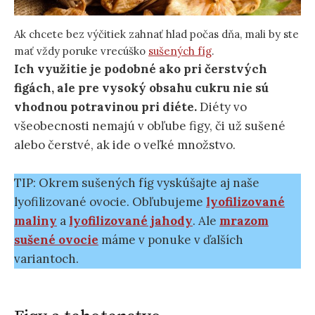
Ak chcete bez výčitiek zahnať hlad počas dňa, mali by ste
mať vždy poruke vrecúško
sušených fíg
.
Ich využitie je podobné ako pri čerstvých
figách, ale pre vysoký obsahu cukru nie sú
vhodnou potravinou pri diéte.
Diéty vo
všeobecnosti nemajú v obľube figy, či už sušené
alebo čerstvé, ak ide o veľké množstvo.
TIP: Okrem sušených fíg vyskúšajte aj naše
lyofilizované ovocie. Obľubujeme
lyofilizované
maliny
a
lyofilizované jahody
. Ale
mrazom
sušené ovocie
máme v ponuke v ďalších
variantoch.