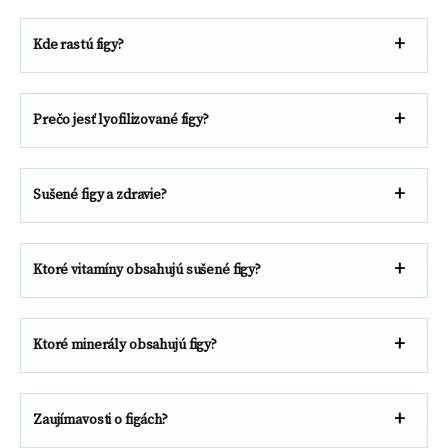
Kde rastú figy?
Prečo jesť lyofilizované figy?
Sušené figy a zdravie?
Ktoré vitamíny obsahujú sušené figy?
Ktoré minerály obsahujú figy?
Zaujímavosti o figách?