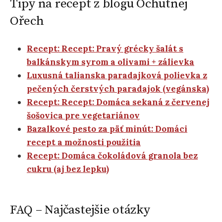
Tipy na recept z blogu Ochutnej
Ořech
Recept: Recept: Pravý grécky šalát s
balkánskym syrom a olivami + zálievka
Luxusná talianska paradajková polievka z
pečených čerstvých paradajok (vegánska)
Recept: Recept: Domáca sekaná z červenej
šošovica pre vegetariánov
Bazalkové pesto za päť minút: Domáci
recept a možnosti použitia
Recept: Domáca čokoládová granola bez
cukru (aj bez lepku)
FAQ – Najčastejšie otázky