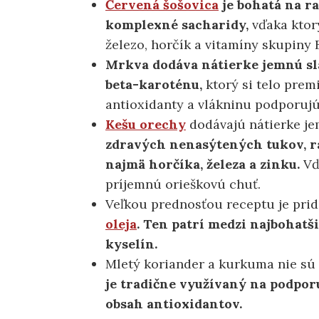
Červená šošovica
je bohatá na ra
komplexné sacharidy,
vďaka ktorý
železo, horčík a vitamíny skupiny 
Mrkva dodáva nátierke jemnú s
beta-karoténu,
ktorý si telo prem
antioxidanty a vlákninu podporujú
Kešu orechy
dodávajú nátierke j
zdravých nenasýtených tukov, r
najmä horčíka, železa a zinku.
Vďa
príjemnú orieškovú chuť.
Veľkou prednosťou receptu je pri
oleja
. Ten patrí medzi najbohat
kyselín.
Mletý koriander a kurkuma nie sú 
je tradične využívaný na podpor
obsah antioxidantov.