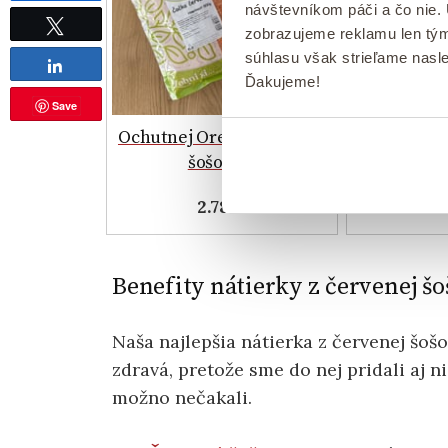
návštevníkom páči a čo nie.
Tweet
zobrazujeme reklamu len tým
súhlasu však strieľame nasl
Ochutne
Share
Ďakujeme!
orechy OB
Save
n
Ochutnej Orech ČERVENÁ
1
šošovica
2.78 €
Benefity nátierky z červenej šo
Naša najlepšia nátierka z červenej šošo
zdravá, pretože sme do nej pridali aj ni
možno nečakali.