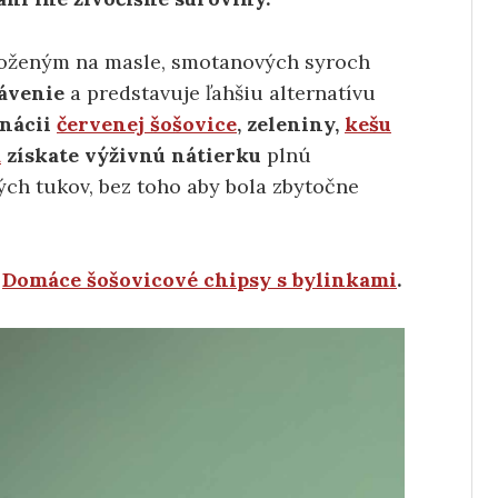
oženým na masle, smotanových syroch
rávenie
a predstavuje ľahšiu alternatívu
nácii
červenej šošovice
, zeleniny,
kešu
a
získate výživnú nátierku
plnú
vých tukov, bez toho aby bola zbytočne
e
Domáce šošovicové chipsy s bylinkami
.