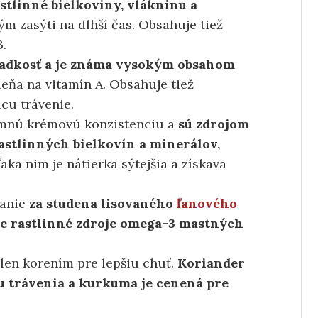
stlinné bielkoviny, vlákninu a
m zasýti na dlhší čas. Obsahuje tiež
B.
ladkosť a je známa vysokým obsahom
ieňa na vitamín A. Obsahuje tiež
cu trávenie.
emnú krémovú konzistenciu a
sú zdrojom
astlinných bielkovín a minerálov,
ka nim je nátierka sýtejšia a získava
danie
za studena lisovaného
ľanového
šie rastlinné zdroje omega-3 mastných
len korením pre lepšiu chuť.
Koriander
u trávenia a kurkuma je cenená pre