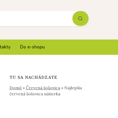
takty
Do e-shopu
TU SA NACHÁDZATE
Domů
»
Červená šošovica
»
Najlepšia
červená šošovica nátierka