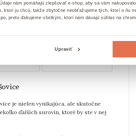
 Údaje nám pomáhajú zlepšovať e-shop, aby sa vám nakupovalo
, ktorí ju chcú, takže zbytočne neobťažujeme tých, ktorí o ňu
epo, preto ďakujeme všetkým, ktorí nám dávajú súhlas na zhro
Natural Jihlava Ľanový
j Orech Kešu
olej lisovaný za studena
ROVSKÉ WW180
Natural
atural
7.01 €
9.5 €
Upraviť
šovice
vice je nielen vynikajúca, ale skutočne
ekoľko ďalších surovín, ktoré by ste v nej