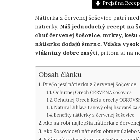
Prejsť na Recep
Nátierka z červenej šošovice patrí med
nátierky.
Náš jednoduchý recept na š
chuť červenej šošovice, mrkvy, kešu
nátierke dodajú šmrnc. Vďaka vysok
vlákniny dobre zasýti,
pritom
si na n
Obsah článku
Prečo jesť nátierku z červenej šošovice
Ochutnej Orech ČERVENÁ šošovica
Ochutnej Orech Kešu orechy OBROVS
Natural Jihlava Ľanový olej lisovaný za
Benefity nátierky z červenej šošovice
Ako sa robí najlepšia nátierka z červene
Ako šošovicovú nátierku obmeniť alebo v
S čím nátierku z červenej šošovice podá