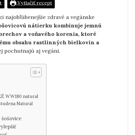
t
Vytlačiť recept
zi najobľúbenejšie zdravé a vegánske
ošovicovú nátierku kombinuje jemnú
 orechov a voňavého korenia, ktoré
ému obsahu rastlinných bielkovín a
ej pochutnajú aj vegáni.
KÉ WW180 natural
 studena Natural
j šošovice
ylepšiť
vať