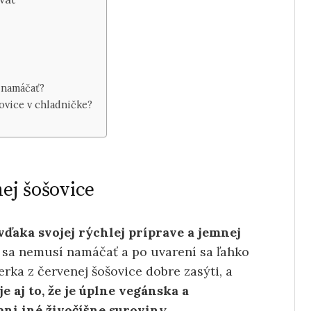
 namáčať?
ovice v chladničke?
nej šošovice
vďaka svojej rýchlej príprave a jemnej
e sa nemusí namáčať a po uvarení sa ľahko
rka z červenej šošovice dobre zasýti, a
 aj to, že je úplne vegánska a
ni iné živočíšne suroviny.