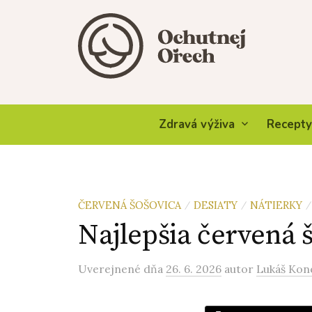
Skip
to
content
Zdravá výživa
Recepty
ČERVENÁ ŠOŠOVICA
DESIATY
NÁTIERKY
/
/
/
Najlepšia červená 
Uverejnené
dňa
26. 6. 2026
autor
Lukáš Kon