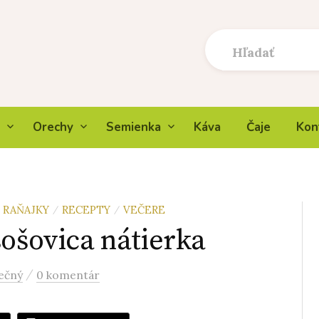
Orechy
Semienka
Káva
Čaje
Kon
RAŇAJKY
RECEPTY
VEČERE
/
/
šošovica nátierka
/
ečný
0 komentár