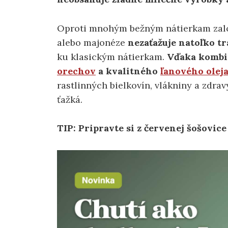
Oproti mnohým bežným nátierkam zal
alebo majonéze
nezaťažuje natoľko t
ku klasickým nátierkam.
Vďaka kombi
orechov
a kvalitného
ľanového olej
rastlinných bielkovín, vlákniny a zdra
ťažká.
TIP: Pripravte si z červenej šošovic