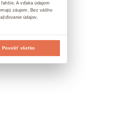
 ľahšie. A vďaka údajom
 nemajú záujem. Bez vášho
mažďovanie údajov.
Povoliť všetko