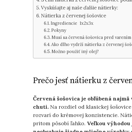
Vyskúšajte aj naše ďalšie nátierky:
Nátierka z červenej šošovice
Ingrediencie 1x2x3x
Pokyny
Musí sa červená šošovica pred varením
Ako dlho vydrží nátierka z červenej šoš
Možno použiť iný olej?
Prečo jesť nátierku z červe
Červená šošovica je obľúbená najmä 
chuti.
Na rozdiel od klasickej šošovic
rozvarí do krémovej konzistencie. Nátie
pritom pôsobí ľahko.
Veľkou výhodou je
neobsahuje žiadne mliečne výrobky a