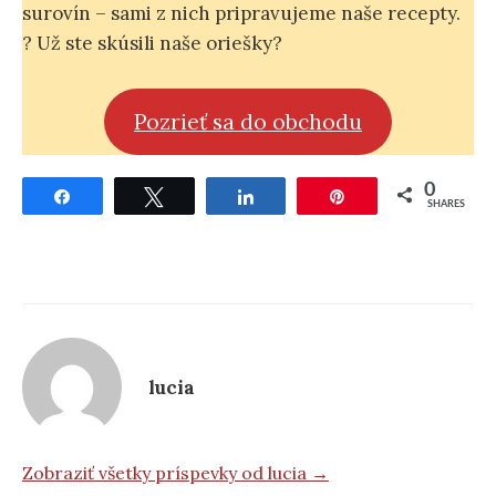
surovín – sami z nich pripravujeme naše recepty.
? Už ste skúsili naše oriešky?
Pozrieť sa do obchodu
0
Share
Tweet
Share
Pin
SHARES
lucia
Zobraziť všetky príspevky od lucia →