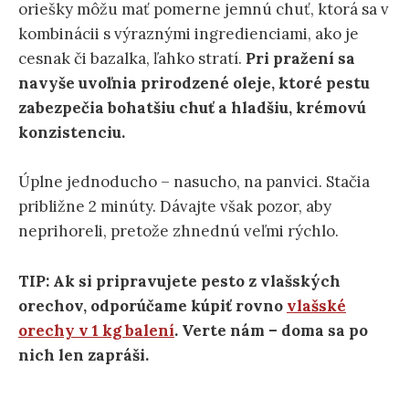
oriešky môžu mať pomerne jemnú chuť, ktorá sa v
kombinácii s výraznými ingredienciami, ako je
cesnak či bazalka, ľahko stratí.
Pri pražení sa
navyše uvoľnia prirodzené oleje, ktoré pestu
zabezpečia bohatšiu chuť a hladšiu, krémovú
konzistenciu.
Úplne jednoducho – nasucho, na panvici. Stačia
približne 2 minúty. Dávajte však pozor, aby
neprihoreli, pretože zhnednú veľmi rýchlo.
TIP: Ak si pripravujete pesto z vlašských
orechov, odporúčame kúpiť rovno
vlašské
orechy v 1 kg balení
.
Verte nám – doma sa po
nich len zapráši.