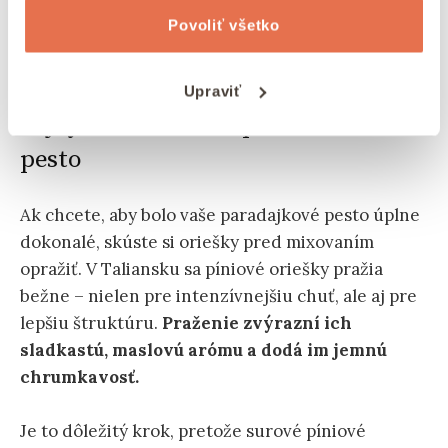
Povoliť všetko
Pesto zo sušených paradajok.
Upraviť
Tajný trik na ešte lepšie červené
pesto
Ak chcete, aby bolo vaše paradajkové pesto úplne
dokonalé, skúste si oriešky pred mixovaním
opražiť. V Taliansku sa píniové oriešky pražia
bežne – nielen pre intenzívnejšiu chuť, ale aj pre
lepšiu štruktúru.
Praženie zvýrazní ich
sladkastú, maslovú arómu a dodá im jemnú
chrumkavosť.
Je to dôležitý krok, pretože surové píniové