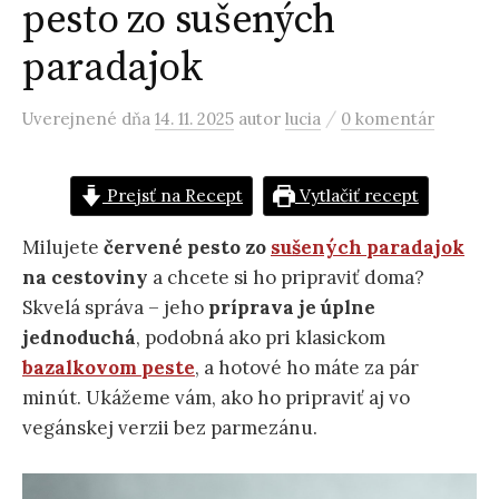
pesto zo sušených
paradajok
/
Uverejnené
dňa
14. 11. 2025
autor
lucia
0 komentár
Prejsť na Recept
Vytlačiť recept
Milujete
červené pesto zo
sušených paradajok
na cestoviny
a chcete si ho pripraviť doma?
Skvelá správa – jeho
príprava je úplne
jednoduchá
, podobná ako pri klasickom
bazalkovom peste
, a hotové ho máte za pár
minút. Ukážeme vám, ako ho pripraviť aj vo
vegánskej verzii bez parmezánu.