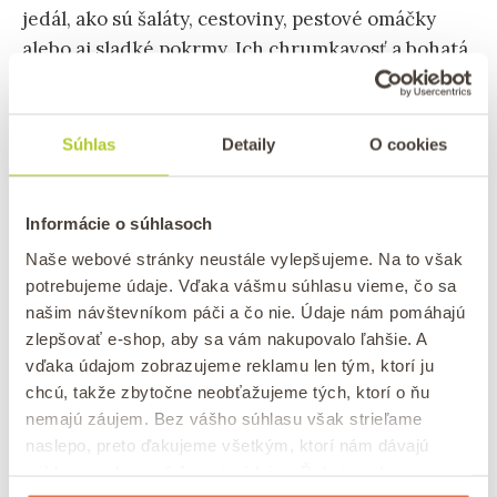
jedál, ako sú šaláty, cestoviny, pestové omáčky
alebo aj sladké pokrmy. Ich chrumkavosť a bohatá
chuť sa dokonale uplatnia aj po jemnom opražení.
TIP:
Píniové oriešky a všetko, čo o nich
Súhlas
Detaily
O cookies
potrebujete vedieť
.
Informácie o súhlasoch
Naše webové stránky neustále vylepšujeme. Na to však
potrebujeme údaje. Vďaka vášmu súhlasu vieme, čo sa
našim návštevníkom páči a čo nie. Údaje nám pomáhajú
zlepšovať e-shop, aby sa vám nakupovalo ľahšie. A
vďaka údajom zobrazujeme reklamu len tým, ktorí ju
chcú, takže zbytočne neobťažujeme tých, ktorí o ňu
nemajú záujem. Bez vášho súhlasu však strieľame
naslepo, preto ďakujeme všetkým, ktorí nám dávajú
súhlas na zhromažďovanie údajov. Ďakujeme!