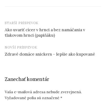
STARŠÍ PRÍSPEVOK
Post
Ako uvariť cícer v hrnci a bez namáčania v
navigation
tlakovom hrnci (papiňáku)
NOVŠÍ PRÍSPEVOK
Zdravé domáce snickers – lepšie ako kupované
Zanechať komentár
Vaša e-mailová adresa nebude zverejnená.
Vyžadované polia sú označené
*