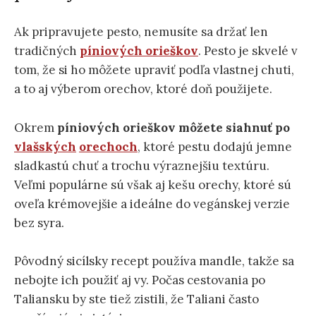
Ak pripravujete pesto, nemusíte sa držať len
tradičných
píniových orieškov
. Pesto je skvelé v
tom, že si ho môžete upraviť podľa vlastnej chuti,
a to aj výberom orechov, ktoré doň použijete.
Okrem
píniových orieškov môžete siahnuť po
vlašských
orechoch
, ktoré pestu dodajú jemne
sladkastú chuť a trochu výraznejšiu textúru.
Veľmi populárne sú však aj kešu orechy, ktoré sú
oveľa krémovejšie a ideálne do vegánskej verzie
bez syra.
Pôvodný sicílsky recept používa mandle, takže sa
nebojte ich použiť aj vy. Počas cestovania po
Taliansku by ste tiež zistili, že Taliani často