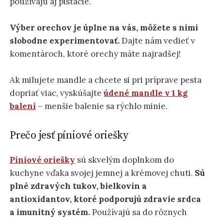
používajú aj pistácie.
Výber orechov je úplne na vás, môžete s nimi
slobodne experimentovať.
Dajte nám vedieť v
komentároch, ktoré orechy máte najradšej!
Ak milujete mandle a chcete si pri príprave pesta
dopriať viac, vyskúšajte
údené mandle v 1 kg
balení
– menšie balenie sa rýchlo minie.
Prečo jesť píniové oriešky
Píniové oriešky
sú skvelým doplnkom do
kuchyne vďaka svojej jemnej a krémovej chuti.
Sú
plné zdravých tukov, bielkovín a
antioxidantov, ktoré podporujú zdravie srdca
a imunitný systém.
Používajú sa do rôznych