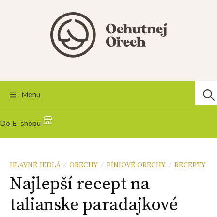
Skip
to
content
Hľad
Menu
Do E-shopu
HLAVNÉ JEDLÁ
ORECHY
PÍNIOVÉ ORECHY
RECEPTY
/
/
/
Najlepší recept na
talianske paradajkové