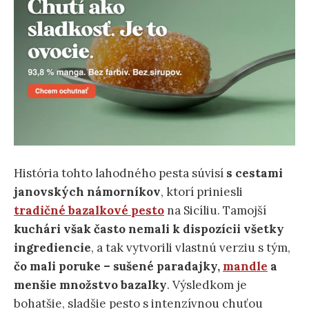
História tohto lahodného pesta súvisí
s cestami
janovských námorníkov
, ktorí priniesli
tradičné bazalkové pesto
na Sicíliu. Tamojší
kuchári však často nemali k dispozícii všetky
ingrediencie
, a tak vytvorili vlastnú verziu s tým,
čo mali poruke – sušené paradajky,
mandle
a
menšie množstvo bazalky
. Výsledkom je
bohatšie, sladšie pesto s intenzívnou chuťou