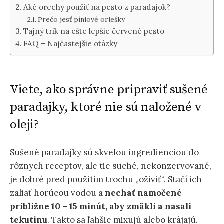
Aké orechy použiť na pesto z paradajok?
Prečo jesť píniové oriešky
Tajný trik na ešte lepšie červené pesto
FAQ – Najčastejšie otázky
Viete, ako správne pripraviť sušené
paradajky, ktoré nie sú naložené v
oleji?
Sušené paradajky sú skvelou ingredienciou do
rôznych receptov, ale tie suché, nekonzervované,
je dobré pred použitím trochu „oživiť“. Stačí ich
zaliať horúcou vodou a
nechať namočené
približne 10 – 15 minút, aby zmäkli a nasali
tekutinu
. Takto sa ľahšie mixujú alebo krájajú.