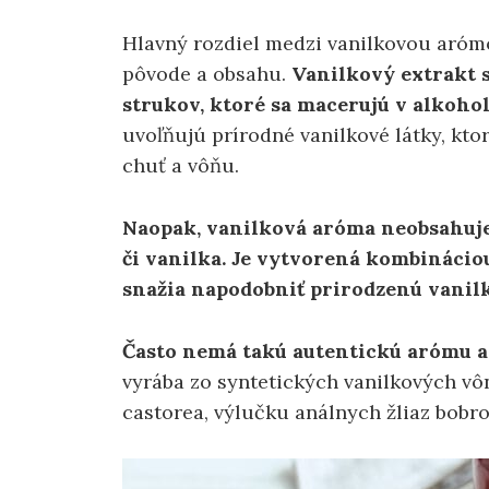
Hlavný rozdiel medzi vanilkovou aróm
pôvode a obsahu.
Vanilkový extrakt
strukov, ktoré sa macerujú v alkohol
uvoľňujú prírodné vanilkové látky, kto
chuť a vôňu.
Naopak, vanilková aróma neobsahuje 
či vanilka. Je vytvorená kombinácio
snažia napodobniť prirodzenú vanilk
Často nemá takú autentickú arómu a
vyrába zo syntetických vanilkových vô
castorea, výlučku análnych žliaz bobro