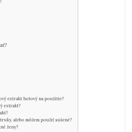
?
ať?
ový extrakt hotový na použitie?
ý extrakt?
akt?
struky, alebo môžem použiť sušené?
tné ženy?