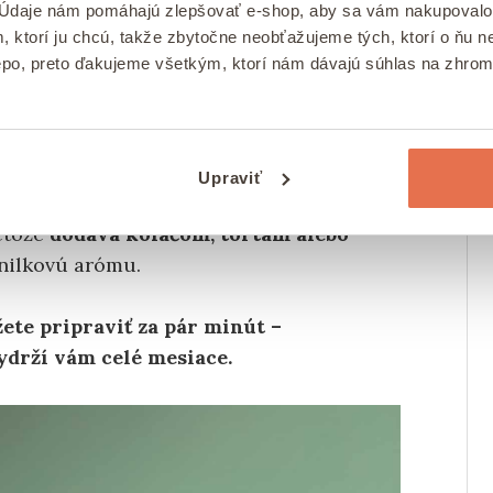
 Údaje nám pomáhajú zlepšovať e-shop, aby sa vám nakupovalo
, ktorí ju chcú, takže zbytočne neobťažujeme tých, ktorí o ňu
epo, preto ďakujeme všetkým, ktorí nám dávajú súhlas na zhro
ná vône a chuti vanilky, ktorá sa
krmov,
cheesecakov
, smoothies alebo
Upraviť
v a alkoholu.
Tento extrakt je
etože
dodáva koláčom, tortám alebo
nilkovú arómu.
ete pripraviť za pár minút –
ydrží vám celé mesiace.