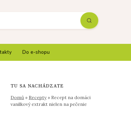
takty
Do e-shopu
TU SA NACHÁDZATE
Domů
»
Recepty
»
Recept na domáci
vanilkový extrakt nielen na pečenie