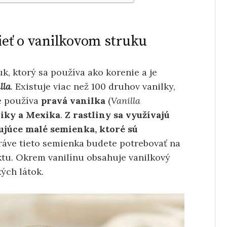
dieť o vanilkovom struku
k, ktorý sa používa ako korenie a je
lla
. Existuje viac než 100 druhov vanilky,
ie používa
pravá vanilka
(
Vanilla
iky a Mexika
.
Z rastliny sa využívajú
ujúce malé semienka, ktoré sú
ráve tieto semienka budete potrebovať na
tu. Okrem vanilínu obsahuje vanilkový
ých látok.