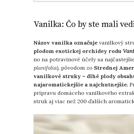
Vanilka: Čo by ste mali ve
Názov vanilka označuje
vanilkový stru
plodom exotickej orchidey rodu
Vani
no na potravinové účely sa najčastejš
planifolia
), pôvodom zo
Strednej Amer
vanilkové struky – dlhé plody obsah
najaromatickejšie a najchutnejšie.
P
prípravu domáceho vanilkového extrak
struk aj viac než 200 ďalších aromatick