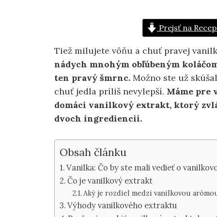
Prejsť na Recep
Tiež milujete vôňu a chuť pravej vanil
nádych mnohým obľúbeným koláčom a
ten pravý šmrnc.
Možno ste už skúšal
chuť jedla príliš nevylepší.
Máme pre v
domáci vanilkový extrakt, ktorý zvlá
dvoch ingrediencií.
Obsah článku
Vanilka: Čo by ste mali vedieť o vanilko
Čo je vanilkový extrakt
Aký je rozdiel medzi vanilkovou arómo
Výhody vanilkového extraktu