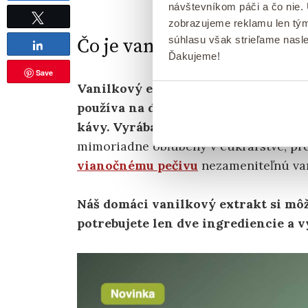
návštevníkom páči a čo nie.
Tweet
zobrazujeme reklamu len tým
súhlasu však strieľame nasl
Čo je vanilkový extrakt
Share
Ďakujeme!
Save
Vanilkový extrakt je tekutá forma pl
používa na dochutenie sladkých po
kávy.
Vyrába sa z vanilkových struko
mimoriadne obľúbený v cukrárstve, pr
vianočnému pečivu
nezameniteľnú va
Náš domáci vanilkový extrakt si môž
potrebujete len dve ingrediencie a v