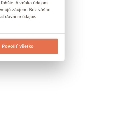
 ľahšie. A vďaka údajom
 nemajú záujem. Bez vášho
mažďovanie údajov.
Povoliť všetko