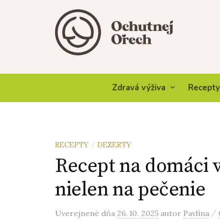
Skip
to
content
Zdravá výživa
Recepty
RECEPTY
DEZERTY
/
Recept na domáci v
nielen na pečenie
/
Uverejnené
dňa
26. 10. 2025
autor
Pavlína