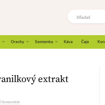
Orechy
Semienka
Káva
Čaje
Kon
anilkový extrakt
0 komentár