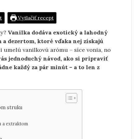
t
Vytlačiť recept
ky?
Vanilka dodáva exotický a lahodný
 dezertom, ktoré vďaka nej získajú
i umelú vanilkovú arómu – síce vonia, no
ás jednoduchý návod, ako si pripraviť
dne každý za pár minút – a to len z
vom struku
u a extraktom