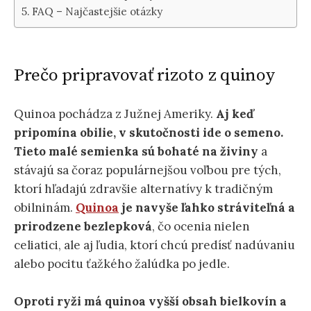
FAQ – Najčastejšie otázky
Prečo pripravovať rizoto z quinoy
Quinoa pochádza z Južnej Ameriky.
Aj keď
pripomína obilie, v skutočnosti ide o semeno.
Tieto malé semienka sú bohaté na živiny
a
stávajú sa čoraz populárnejšou voľbou pre tých,
ktorí hľadajú zdravšie alternatívy k tradičným
obilninám.
Quinoa
je navyše ľahko stráviteľná a
prirodzene bezlepková
, čo ocenia nielen
celiatici, ale aj ľudia, ktorí chcú predísť nadúvaniu
alebo pocitu ťažkého žalúdka po jedle.
Oproti ryži má quinoa vyšší obsah bielkovín a