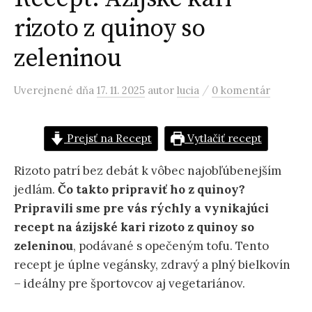
rizoto z quinoy so
zeleninou
/
Uverejnené
dňa
17. 11. 2025
autor
lucia
0 komentár
Prejsť na Recept
Vytlačiť recept
Rizoto patrí bez debát k vôbec najobľúbenejším
jedlám.
Čo takto pripraviť ho z quinoy?
Pripravili sme pre vás rýchly a vynikajúci
recept na ázijské kari rizoto z quinoy so
zeleninou
, podávané s opečeným tofu. Tento
recept je úplne vegánsky, zdravý a plný bielkovín
– ideálny pre športovcov aj vegetariánov.