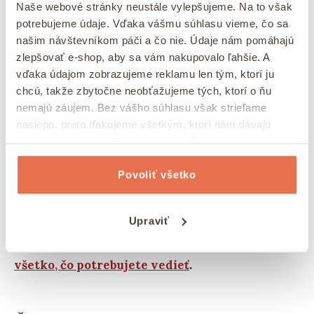
Naše webové stránky neustále vylepšujeme. Na to však
potrebujeme údaje. Vďaka vášmu súhlasu vieme, čo sa
našim návštevníkom páči a čo nie. Údaje nám pomáhajú
S čím podávať ázijské kari rizoto z
zlepšovať e-shop, aby sa vám nakupovalo ľahšie. A
quinoy
vďaka údajom zobrazujeme reklamu len tým, ktorí ju
chcú, takže zbytočne neobťažujeme tých, ktorí o ňu
nemajú záujem. Bez vášho súhlasu však strieľame
Keď je quinoa mäkká, nechajte ju ešte 5 minút
naslepo, preto ďakujeme všetkým, ktorí nám dávajú
odpočinúť.
Potom servírujte kari rizoto z quinoy s
súhlas na zhromažďovanie údajov. Ďakujeme!
vyprážaným tofu a posypané čiernym sezamom.
Recept si môžete prispôsobiť podľa chuti
– my
Povoliť všetko
doň občas pridávame napríklad zelený hrášok
alebo rôzne semienka.
Upraviť
TIP: Máte radi
kuskus
? Prezradíme vám o ňom
všetko, čo potrebujete vedieť
.