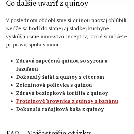
Čo ďalšie uvariť z quinoy
V poslednom období sme si quinou naozaj obľúbili.
Keďže sa hodí do slanej aj sladkej kuchyne,
vyskúšali sme množstvo receptov, ktoré si môžete
pripraviť spolu s nami.
Zdravá zapečená quinoa so syrom a
fazuľami
Dokonalý šalát z quinoy s cícerom
Zeleninová polievka s quinou
Zdravá bezlepková tortilla z quinoy
Proteínové brownies z quinoy a banánu
Dokonalá raňajková kaša z quinoy
FAQ – Najčastejšie otázky