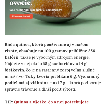
Biela quinoa, ktorú používame aj v našom
rizote,
obsahuje na 100 gramov približne 356
kalórií
, takže je výborným zdrojom energie.
Nájdete v nej okolo
58 g sacharidov a 14 g
bielkovín
, čo je na rastlinný zdroj veľmi slušné
množstvo.
Tuky tvoria približne 6 g.
Významný
podiel má aj vláknina – asi 7 g
– ktorá podporuje
správne trávenie a dlhší pocit sýtosti.
TIP:
Quinoa a všetko, čo o nej potrebujete