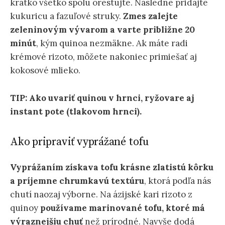
krátko všetko spolu orestujte. Následne pridajte
kukuricu a fazuľové struky.
Zmes zalejte
zeleninovým vývarom a varte približne 20
minút
, kým quinoa nezmäkne. Ak máte radi
krémové rizoto, môžete nakoniec primiešať aj
kokosové mlieko.
TIP:
Ako uvariť quinou v hrnci, ryžovare aj
instant pote (tlakovom hrnci).
Ako pripraviť vyprážané tofu
Vyprážaním získava tofu krásne zlatistú kôrku
a príjemne chrumkavú textúru
, ktorá podľa nás
chutí naozaj výborne. Na ázijské kari rizoto z
quinoy
používame marinované tofu, ktoré má
výraznejšiu chuť
než prírodné. Navyše dodá