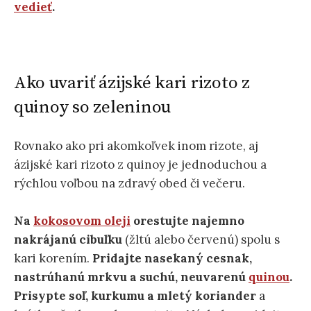
vedieť
.
Ako uvariť ázijské kari rizoto z
quinoy so zeleninou
Rovnako ako pri akomkoľvek inom rizote, aj
ázijské kari rizoto z quinoy je jednoduchou a
rýchlou voľbou na zdravý obed či večeru.
Na
kokosovom oleji
orestujte najemno
nakrájanú cibuľku
(žltú alebo červenú) spolu s
kari korením.
Pridajte nasekaný cesnak,
nastrúhanú mrkvu a suchú, neuvarenú
quinou
.
Prisypte soľ, kurkumu a mletý koriander
a