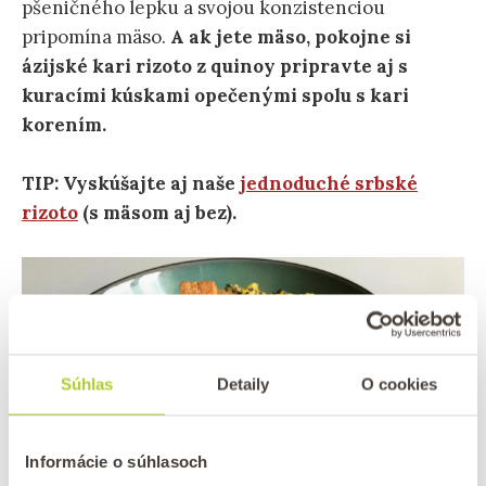
pšeničného lepku a svojou konzistenciou
pripomína mäso.
A ak jete mäso, pokojne si
ázijské kari rizoto z quinoy pripravte aj s
kuracími kúskami opečenými spolu s kari
korením.
TIP:
Vyskúšajte aj naše
jednoduché srbské
rizoto
(s mäsom aj bez).
Súhlas
Detaily
O cookies
Informácie o súhlasoch