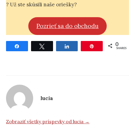
? Už ste skúsili naše oriešky?
Pozrieť sa do obchodu
0
Share
Tweet
Share
Pin
SHARES
lucia
Zobraziť všetky príspevky od lucia →