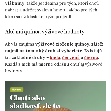
vlákniny
, takže je ideálna pre tých, ktorí chcú
nabrať a udržať svalovú hmotu, alebo pre tých,
ktorí sa už klasickej ryže prejedli.
Aké má quinoa výživové ​​hodnoty
Ak vás zaujíma
výživové zloženie quinoy, záleží
najmä na tom, aký druh si vyberiete. Existujú
tri základné druhy –
biela
,
červená
a
čierna
.
Každá z nich má mierne odlišnú chuť aj výživové
hodnoty.