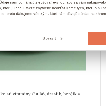
 Údaje nám pomáhajú zlepšovať e-shop, aby sa vám nakupovalo
, ktorí ju chcú, takže zbytočne neobťažujeme tých, ktorí o ňu
epo, preto ďakujeme všetkým, ktorí nám dávajú súhlas na zhro
Upraviť
ko sú vitamíny C a B6, draslík, horčík a