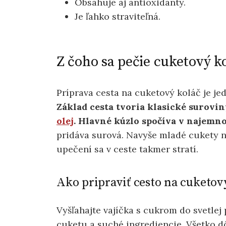
Obsahuje aj antioxidanty.
Je ľahko straviteľná.
Z čoho sa pečie cuketový k
Príprava cesta na cuketový koláč je je
Základ cesta tvoria klasické suroviny
olej
.
Hlavné kúzlo spočíva v najemno
pridáva surová. Navyše mladé cukety ne
upečení sa v ceste takmer stratí.
Ako pripraviť cesto na cuketov
Vyšľahajte vajíčka s cukrom do svetlej
cuketu a suché ingrediencie. Všetko d