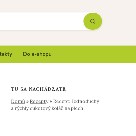
takty
Do e-shopu
TU SA NACHÁDZATE
Domů
»
Recepty
»
Recept: Jednoduchý
a rýchly cuketový koláč na plech