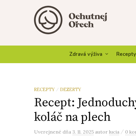
Skip
to
content
Zdravá výživa
Recepty
RECEPTY
DEZERTY
/
Recept: Jednoduchý
koláč na plech
/
Uverejnené
dňa
3. 11. 2025
autor
lucia
0 ko