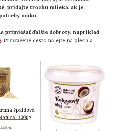
é, pridajte trochu mlieka, ak je,
a potreby múku.
 primiešať ďalšie dobroty, napríklad
e
.
Pripravené cesto nalejte na plech a
zrnná špaldová
Natural 1000g
kladom