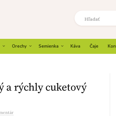
Orechy
Semienka
Káva
Čaje
Kon
 a rýchly cuketový
mentár