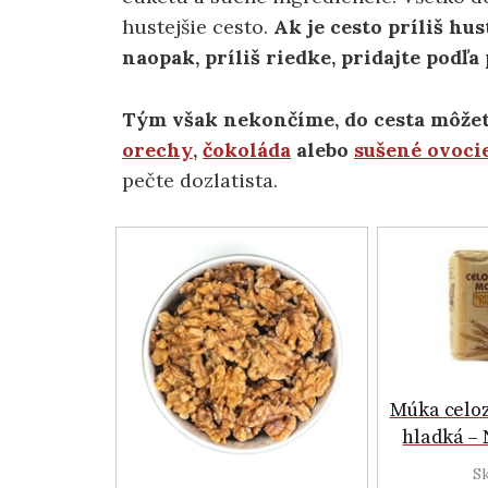
hustejšie cesto.
Ak je cesto príliš hust
naopak, príliš riedke, pridajte podľ
Tým však nekončíme, do cesta môžete
orechy
,
čokoláda
alebo
sušené ovoci
pečte dozlatista.
Múka celo
hladká – 
S