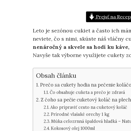
Prejsť na Recep
Leto je sezónou cukiet a často ich má
neviete, čo s nimi, skúste náš vláčny c
nenáročný a skvele sa hodí ku káve, n
Navyše tak výborne využijete cukety z
Obsah článku
Prečo sa cukety hodia na pečenie koláč
Čo obsahuje cuketa a prečo je zdravá
Z čoho sa pečie cuketový koláč na plec
Ako pripraviť cesto na cuketový koláč
Prírodné vlašské orechy 1 kg
Múka celozrnná špaldová hladká – Nat
Kokosový olej 1000ml