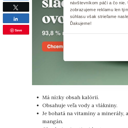
návštevníkom páči a čo nie.
Tweet
zobrazujeme reklamu len tým
súhlasu však strieľame nasl
Share
Ďakujeme!
Save
Má nízky obsah kalórií.
Obsahuje veľa vody a vlákniny.
Je bohatá na vitamíny a minerály, a
mangán.