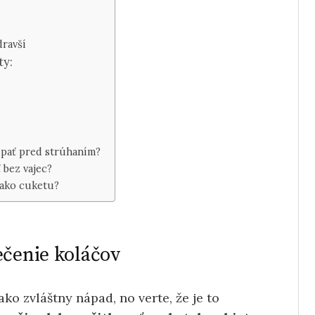
dravší
ty:
pať pred strúhaním?
 bez vajec?
 ako cuketu?
ečenie koláčov
ko zvláštny nápad, no verte, že je to