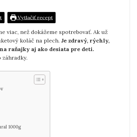
t
Vytlačiť recept
me viac, než dokážeme spotrebovať. Ak už
uketový koláč na plech.
Je zdravý, rýchly,
a raňajky aj ako desiata pre deti.
o záhradky.
ov
h
ural 1000g