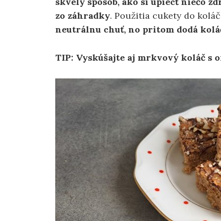
skvelý spôsob, ako si upiecť niečo z
zo záhradky
. Použitia cukety do kolá
neutrálnu chuť, no pritom dodá kolá
TIP: Vyskúšajte aj mrkvový koláč s 