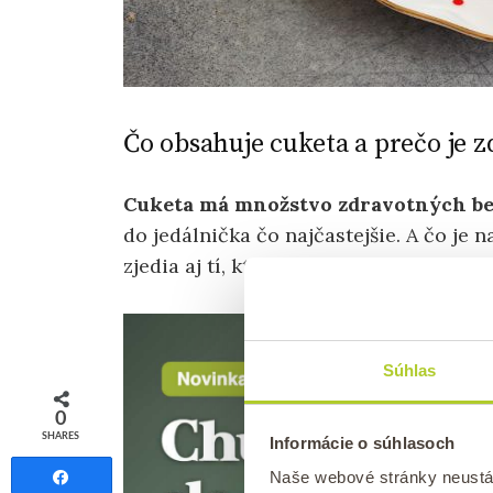
Čo obsahuje cuketa a prečo je 
Cuketa má množstvo zdravotných be
do jedálnička čo najčastejšie. A čo je 
zjedia aj tí, ktorí sa inak zelenine vyhý
Súhlas
0
SHARES
Informácie o súhlasoch
Naše webové stránky neustá
Share