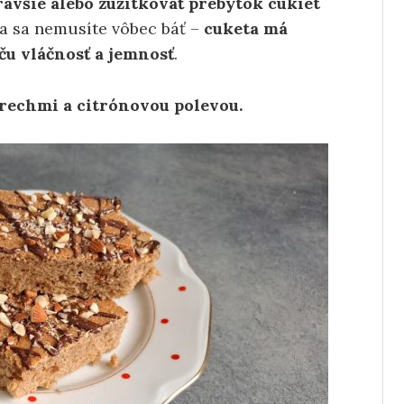
dravšie alebo zužitkovať prebytok cukiet
ča sa nemusíte vôbec báť –
cuketa má
ču vláčnosť a jemnosť
.
orechmi a citrónovou polevou.