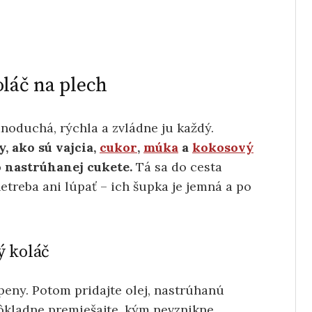
oláč na plech
dnoduchá, rýchla a zvládne ju každý.
, ako sú vajcia,
cukor
,
múka
a
kokosový
 nastrúhanej cukete.
Tá sa do cesta
treba ani lúpať – ich šupka je jemná a po
ý koláč
 peny. Potom pridajte olej, nastrúhanú
ôkladne premiešajte, kým nevznikne