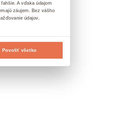
 ľahšie. A vďaka údajom
 nemajú záujem. Bez vášho
mažďovanie údajov.
Povoliť všetko