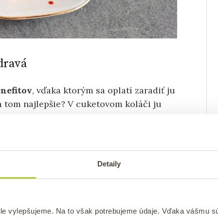
zdravá
nefitov
, vďaka ktorým sa oplatí zaradiť ju
na tom najlepšie? V cuketovom koláči ju
bajú.
Detaily
le vylepšujeme. Na to však potrebujeme údaje. Vďaka vášmu s