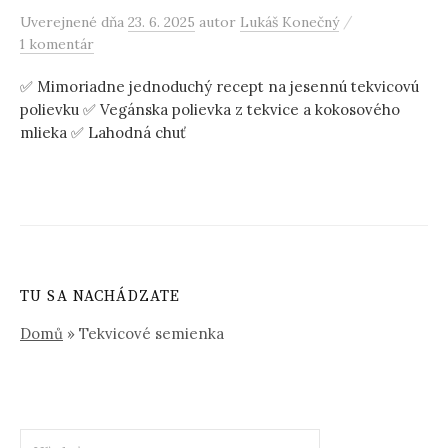
/
Uverejnené
dňa
23. 6. 2025
autor
Lukáš Konečný
1 komentár
✅ Mimoriadne jednoduchý recept na jesennú tekvicovú
polievku ✅ Vegánska polievka z tekvice a kokosového
mlieka ✅ Lahodná chuť
TU SA NACHÁDZATE
Domů
»
Tekvicové semienka
Hľadať: