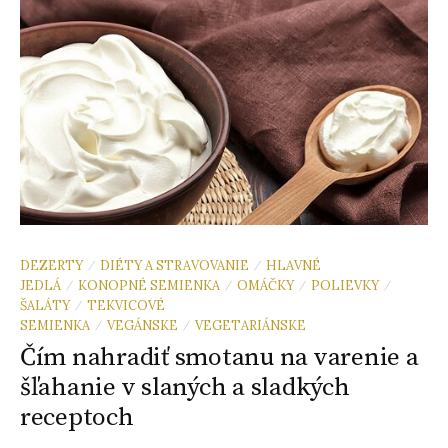
DEZERTY
DIÉTY A STRAVOVANIE
HLAVNÉ
/
/
JEDLÁ
KONOPNÉ SEMIENKA
OMÁČKY
POLIEVKY
/
/
/
/
ŠALÁTY
TEKVICOVÉ
/
SEMIENKA
VEGÁNSKE
VEGETARIÁNSKE
/
/
Čím nahradiť smotanu na varenie a
šľahanie v slaných a sladkých
receptoch