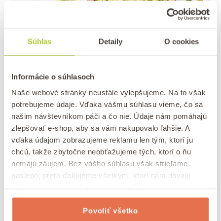
Súhlas
Detaily
O cookies
Informácie o súhlasoch
TEKVICOVÉ SEMIENKA
SEMIENKA
/
Naše webové stránky neustále vylepšujeme. Na to však
Tekvicové semienka – všetko, čo o
potrebujeme údaje. Vďaka vášmu súhlasu vieme, čo sa
nich potrebujete vedieť
našim návštevníkom páči a čo nie. Údaje nám pomáhajú
zlepšovať e-shop, aby sa vám nakupovalo ľahšie. A
/
Uverejnené
dňa
27. 6. 2025
autor
Lukáš Konečný
vďaka údajom zobrazujeme reklamu len tým, ktorí ju
0 komentár
chcú, takže zbytočne neobťažujeme tých, ktorí o ňu
nemajú záujem. Bez vášho súhlasu však strieľame
✅ Čo sú to tekvicové semienka? ✅ Ako jesť tekvicové
naslepo, preto ďakujeme všetkým, ktorí nám dávajú
semienka? ✅ Účinky tekvicových semienok ✅ Tekvicové
súhlas na zhromažďovanie údajov. Ďakujeme!
semienka a výživové hodnoty
Povoliť všetko