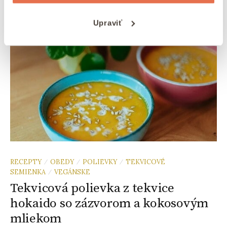
Upraviť
RECEPTY
OBEDY
POLIEVKY
TEKVICOVÉ
/
/
/
SEMIENKA
VEGÁNSKE
/
Tekvicová polievka z tekvice
hokaido so zázvorom a kokosovým
mliekom