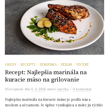
OBEDY
RECEPTY
SEMIENKA
SEZAM
VEČERE
/
/
/
/
Recept: Najlepšia marinála na
kuracie mäso na grilovanie
/
Uverejnené
dňa
5. 4. 2026
autor
Anežka
0 komentár
Najlepšia marinála na kuracie mäso je podľa nás s
medom a sézamom. Je úplne vynikajúca a máte ju rýchlo