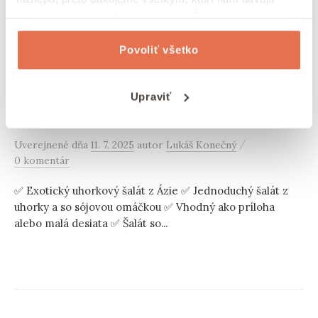
súhlas na zhromažďovanie údajov. Ďakujeme!
SEZAM
RAW
RECEPTY
/
/
/
Povoliť všetko
ŠALÁTY
SEMIENKA
VEČERE
VEGÁNSKE
VEGETARIÁNS
/
/
/
/
KE
Zdravý ázijský uhorkový šalát so
Upraviť
sezamom
/
Uverejnené
dňa
11. 7. 2025
autor
Lukáš Konečný
0 komentár
✅ Exotický uhorkový šalát z Ázie ✅ Jednoduchý šalát z
uhorky a so sójovou omáčkou ✅ Vhodný ako príloha
alebo malá desiata ✅ Šalát so...