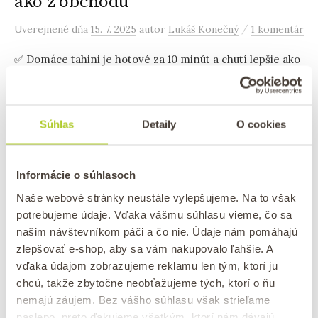
ako z obchodu
/
Uverejnené
dňa
15. 7. 2025
autor
Lukáš Konečný
1 komentár
✅ Domáce tahini je hotové za 10 minút a chutí lepšie ako
z obchodu ✅ Stačia vám len sezamové semienka a
sezamový alebo olivový olej
Súhlas
Detaily
O cookies
Informácie o súhlasoch
Naše webové stránky neustále vylepšujeme. Na to však
potrebujeme údaje. Vďaka vášmu súhlasu vieme, čo sa
našim návštevníkom páči a čo nie. Údaje nám pomáhajú
zlepšovať e-shop, aby sa vám nakupovalo ľahšie. A
vďaka údajom zobrazujeme reklamu len tým, ktorí ju
chcú, takže zbytočne neobťažujeme tých, ktorí o ňu
nemajú záujem. Bez vášho súhlasu však strieľame
naslepo, preto ďakujeme všetkým, ktorí nám dávajú