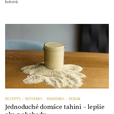
hotovú.
RECEPTY
NÁTIERKY
SEMIENKA
SEZAM
/
/
/
Jednoduché domáce tahini – lepšie