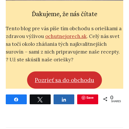
Ďakujeme, že nás čítate
Tento blog pre vás píše tím obchodu s orieškami a
zdravou výživou
ochutnejorech.sk
. Celý nás svet
sa točí okolo zháňania tých najkvalitnejších
surovín – sami z nich pripravujeme naše recepty.
? Už ste skúsili naše oriešky?
Pozrieť sa do obchodu
Save
0
Share
Tweet
Share
SHARES