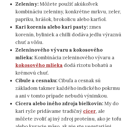
Zeleniny:
Môžete použiť akúkoľvek
kombináciu zeleniny, konkrétne mrkvu, zeler,
papriku, hrášok, brokolicu alebo karfiol.
Kari korenia alebo kari pasty:
zmes
korenín, byliniek a chilli dodáva jedlu výraznú
chuť a vôňu.
Zeleninového vývaru a kokosového
mlieka:
Kombinácia zeleninového vývaru a
kokosového mlieka
dodá rizotu bohatú a
krémovú chuť.
Cibule a cesnaku:
Cibuľa a cesnak sú
základom takmer každého indického pokrmu
a ani v tomto prípade nebudú výnimkou.
Cícera alebo iného zdroja bielkovín:
My do
kari ryže pridávame tradičný
cícer
, ale
môžete zvoliť aj iný zdroj proteínu, ako je tofu
alebo kuracie mäso, ak nie ste vegetariáni.