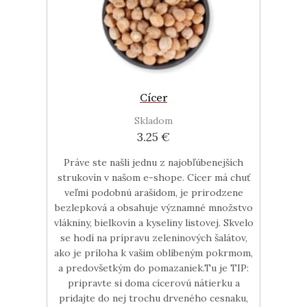
Cícer
Skladom
3.25 €
Práve ste našli jednu z najobľúbenejších
strukovín v našom e-shope. Cícer má chuť
veľmi podobnú arašidom, je prirodzene
bezlepková a obsahuje významné množstvo
vlákniny, bielkovín a kyseliny listovej. Skvelo
se hodí na prípravu zeleninových šalátov,
ako je príloha k vašim oblíbeným pokrmom,
a predovšetkým do pomazaniek.Tu je TIP:
pripravte si doma cícerovú nátierku a
pridajte do nej trochu drveného cesnaku,