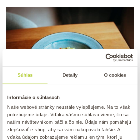
Súhlas
Detaily
O cookies
Informácie o súhlasoch
Indická kari ryža.
Naše webové stránky neustále vylepšujeme. Na to však
potrebujeme údaje. Vďaka vášmu súhlasu vieme, čo sa
našim návštevníkom páči a čo nie. Údaje nám pomáhajú
Ako pripraviť indickú kari ryžu bez
zlepšovať e-shop, aby sa vám nakupovalo ľahšie. A
tlakového hrnca
vďaka údajom zobrazujeme reklamu len tým, ktorí ju