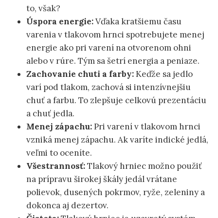
to, však?
Úspora energie:
Vďaka kratšiemu času
varenia v tlakovom hrnci spotrebujete menej
energie ako pri varení na otvorenom ohni
alebo v rúre. Tým sa šetrí energia a peniaze.
Zachovanie chuti a farby:
Keďže sa jedlo
varí pod tlakom, zachová si intenzívnejšiu
chuť a farbu. To zlepšuje celkovú prezentáciu
a chuť jedla.
Menej zápachu:
Pri varení v tlakovom hrnci
vzniká menej zápachu. Ak varíte indické jedlá,
veľmi to oceníte.
Všestrannosť:
Tlakový hrniec možno použiť
na prípravu širokej škály jedál vrátane
polievok, dusených pokrmov, ryže, zeleniny a
dokonca aj dezertov.