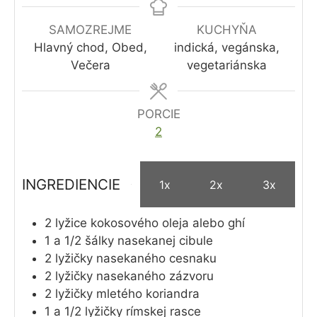
SAMOZREJME
KUCHYŇA
Hlavný chod, Obed,
indická, vegánska,
Večera
vegetariánska
PORCIE
2
INGREDIENCIE
1x
2x
3x
2
lyžice
kokosového oleja alebo ghí
1 a 1/2
šálky
nasekanej cibule
2
lyžičky
nasekaného cesnaku
2
lyžičky
nasekaného zázvoru
2
lyžičky
mletého koriandra
1 a 1/2
lyžičky
rímskej rasce