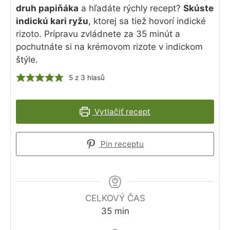
druh papiňáka
a hľadáte rýchly recept?
Skúste
indickú kari ryžu
, ktorej sa tiež hovorí indické
rizoto. Prípravu zvládnete za 35 minút a
pochutnáte si na krémovom rizote v indickom
štýle.
5
z
3
hlasů
Vytlačiť recept
Pin receptu
CELKOVÝ ČAS
minút
35
min