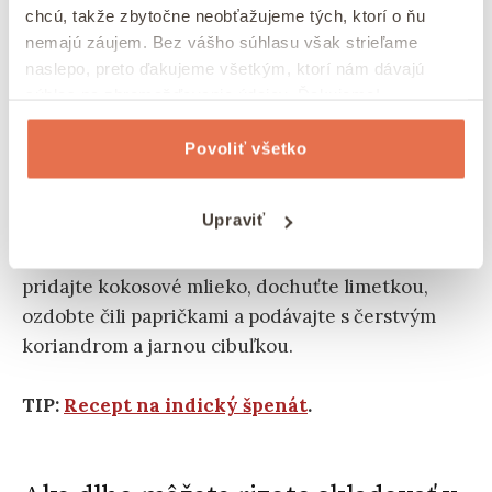
chcú, takže zbytočne neobťažujeme tých, ktorí o ňu
nemajú záujem. Bez vášho súhlasu však strieľame
Postupujte rovnako ako pri príprave klasického
naslepo, preto ďakujeme všetkým, ktorí nám dávajú
rizota.
Najskôr orestujte rímsku rascu, potom
súhlas na zhromažďovanie údajov. Ďakujeme!
cibuľu, cesnak spolu s ostatnými koreninami.
Potom pridajte ryžu a postupne do nej prilievajte
Povoliť všetko
vývar a miešajte, aby sa uvoľnil škrob.
Upraviť
Keď je ryža takmer uvarená, pridajte zeleninu a
zmes varte, kým zelenina nezmäkne. Na záver
pridajte kokosové mlieko, dochuťte limetkou,
ozdobte čili papričkami a podávajte s čerstvým
koriandrom a jarnou cibuľkou.
TIP:
Recept na indický špenát
.