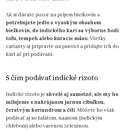
Ak si dávate pozor na príjem bielkovín a
potrebujete jedlo s vysokým obsahom
bielkovín, do indického kari sa výborne hodí
tofu, tempeh alebo kuracie mäso
. Všetky
varianty si pripravte na panvici a pridajte ich do
kari až pri podávaní.
S čím podávať indické rizoto
Indické rizoto je
skvelé aj samotné, ale my ho
milujeme s nakrájanou jarnou cibuľkou,
čerstvým koriandrom a čili
.
Môžete ho však
podávať aj so šalátom, naanom (indickým
chlebom) alebo varenou zeleninou.