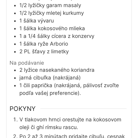
1/2
lyžičky
garam masaly
1/2
lyžičky
mletej kurkumy
1
šálka
vývaru
1
šálka
kokosového mlieka
1 a 1/4
šálky
cícera z konzervy
1
šálka
ryže Arborio
2
PL
šťavy z limetky
Na podávanie
2
lyžice
nasekaného koriandra
jarná cibuľka (nakrájaná)
1 čili paprička (nakrájaná, pálivosť zvoľte
podľa vašej preferencie).
POKYNY
V tlakovom hrnci orestujte na kokosovom
oleji či ghí rímsku rascu.
Po 2 až 3 minútach pridajte cibuľu, cesnak