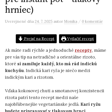
hrniec)
/
Uverejnené
dňa
24. 7. 2025
autor
Monika
0 komentár
Prejsť na Recept
Vytlačiť recept
Ak máte radi rýchle a jednoduché
recepty
, máme
pre vás tip na netradičné a orientálne rizoto,
ktoré
si zamiluje každý, kto má rád indickú
kuchyňu
. Indická kari ryža je niečo medzi
indickým kari a rizotom.
Vďaka kokosovej chuti a smotanovej konzistencii
rizota patrí tento recept medzi naše
najobľúbenejšie vegetariánske jedlá.
Kari ryžu
budete pripravovať v tlakovom hrnci