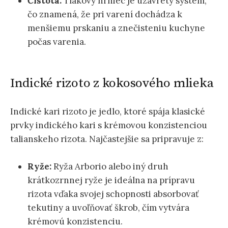
Čistota:
Tlakový hrniec je uzavretý systém,
čo znamená, že pri varení dochádza k
menšiemu prskaniu a znečisteniu kuchyne
počas varenia.
Indické rizoto z kokosového mlieka
Indické kari rizoto je jedlo, ktoré spája klasické
prvky indického kari s krémovou konzistenciou
talianskeho rizota. Najčastejšie sa pripravuje z:
Ryže:
Ryža Arborio alebo iný druh
krátkozrnnej ryže je ideálna na prípravu
rizota vďaka svojej schopnosti absorbovať
tekutiny a uvoľňovať škrob, čím vytvára
krémovú konzistenciu.