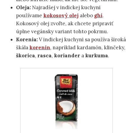
Oleja:
Najradšej v indickej kuchyni
používame
kokosový olej
alebo
ghí
.
Kokosový olej zvoľte, ak chcete pripraviť
úplne vegánsky variant tohto pokrmu.
Korenia:
V indickej kuchyni sa používa široká
škála
korenín
, napríklad kardamón, klinčeky,
škorica
,
rasca
,
koriander
a
kurkuma
.