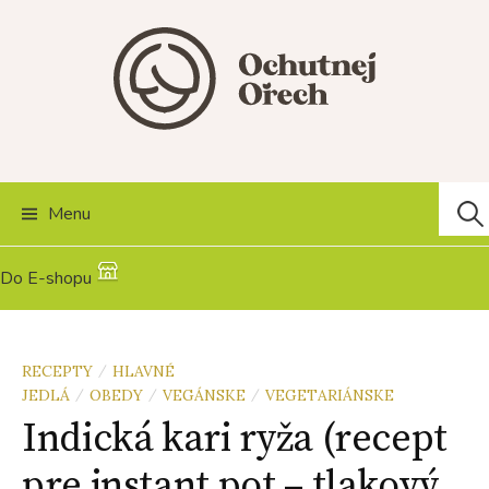
Skip
to
content
Hľad
Menu
Do E-shopu
RECEPTY
HLAVNÉ
/
JEDLÁ
OBEDY
VEGÁNSKE
VEGETARIÁNSKE
/
/
/
Indická kari ryža (recept
pre instant pot – tlakový