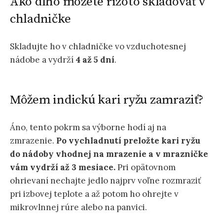
Ako dlho môžete rizoto skladovať v
chladničke
Skladujte ho v chladničke vo vzduchotesnej
nádobe a vydrží
4 až 5 dní
.
Môžem indickú kari ryžu zamraziť?
Áno, tento pokrm sa výborne hodí aj na
zmrazenie.
Po vychladnutí preložte kari ryžu
do nádoby vhodnej na mrazenie a v mrazničke
vám vydrží až 3 mesiace.
Pri opätovnom
ohrievaní nechajte jedlo najprv voľne rozmraziť
pri izbovej teplote a až potom ho ohrejte v
mikrovlnnej rúre alebo na panvici.