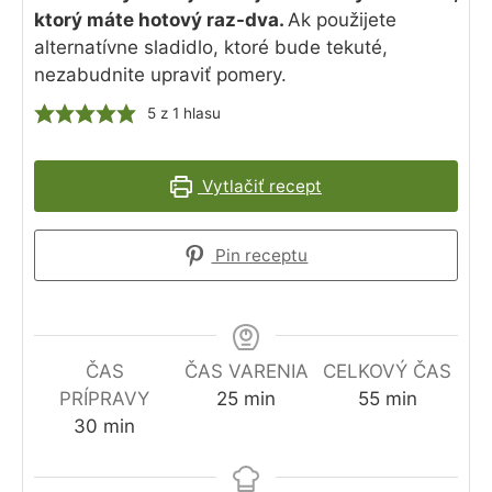
ktorý máte hotový raz-dva.
Ak použijete
alternatívne sladidlo, ktoré bude tekuté,
nezabudnite upraviť pomery.
5
z 1 hlasu
Vytlačiť recept
Pin receptu
ČAS
ČAS VARENIA
CELKOVÝ ČAS
minút
minút
PRÍPRAVY
25
min
55
min
minút
30
min