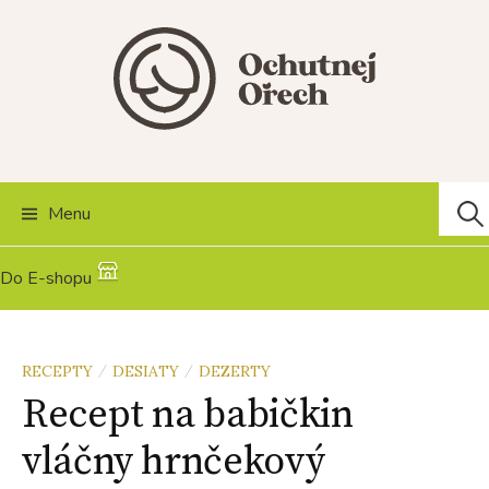
Skip
to
content
Hľad
Menu
Do E-shopu
RECEPTY
DESIATY
DEZERTY
/
/
Recept na babičkin
vláčny hrnčekový