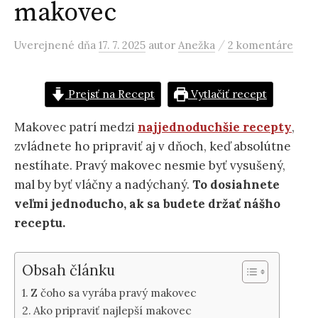
makovec
/
Uverejnené
dňa
17. 7. 2025
autor
Anežka
2 komentáre
Prejsť na Recept
Vytlačiť recept
Makovec patrí medzi
najjednoduchšie recepty
,
zvládnete ho pripraviť aj v dňoch, keď absolútne
nestíhate. Pravý makovec nesmie byť vysušený,
mal by byť vláčny a nadýchaný.
To dosiahnete
veľmi jednoducho, ak sa budete držať nášho
receptu.
Obsah článku
Z čoho sa vyrába pravý makovec
Ako pripraviť najlepší makovec