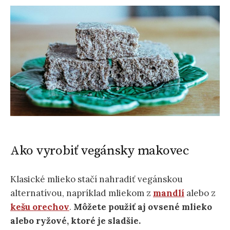
Ako vyrobiť vegánsky makovec
Klasické mlieko stačí nahradiť vegánskou
alternatívou, napríklad mliekom z
mandlí
alebo z
kešu orechov
.
Môžete použiť aj ovsené mlieko
alebo ryžové, ktoré je sladšie.