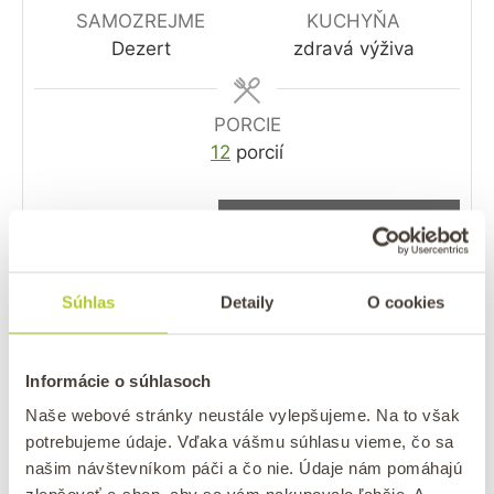
SAMOZREJME
KUCHYŇA
Dezert
zdravá výživa
PORCIE
12
porcií
INGREDIENCIE
1x
2x
3x
3
hrnčeky
hladkej špaldovej múky
Súhlas
Detaily
O cookies
0,5 – 1,5
hrnčeku
cukru alebo
alternatívneho sladidla
1
prášok do pečiva
Informácie o súhlasoch
2
lyžice
vanilkového extraktu
Naše webové stránky neustále vylepšujeme. Na to však
1
vajce (je možné nahradiť vegánskym
potrebujeme údaje. Vďaka vášmu súhlasu vieme, čo sa
ľanovým vajíčkom)
našim návštevníkom páči a čo nie. Údaje nám pomáhajú
1
hrnček
oleja