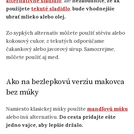
alternatívne sladidlo
, ale
nezabudnite, že ak
použijete
tekuté sladidlo
,
bude vhodnejšie
ubrať mlieko alebo olej.
Zo sypkých alternatív môžete použiť stéviu alebo
kokosový cukor, z tekutých odporúčame
čakankový alebo javorový sirup. Samozrejme,
môžete použiť aj med.
Ako na bezlepkovú verziu makovca
bez múky
Namiesto klasickej múky použite
mandľovú múku
alebo inú alternatívu.
Do cesta pridajte ešte
jedno vajce, aby lepšie držalo.