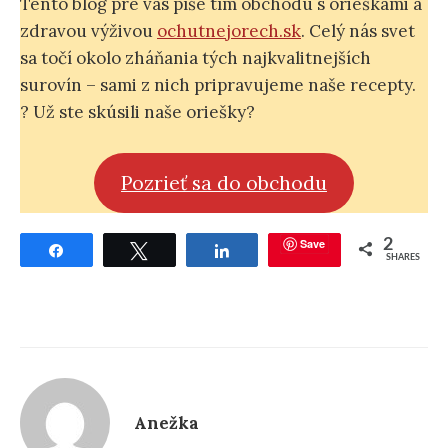
Tento blog pre vás píše tím obchodu s orieškami a
zdravou výživou
ochutnejorech.sk
. Celý nás svet
sa točí okolo zháňania tých najkvalitnejších
surovín – sami z nich pripravujeme naše recepty.
? Už ste skúsili naše oriešky?
Pozrieť sa do obchodu
Save
2
Share
Tweet
Share
SHARES
Anežka