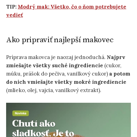
TIP:
Modrý mak: Všetko, čo o ňom potrebujete
vedieť
Ako pripraviť najlepší makovec
Príprava makovca je naozaj jednoduchá.
Najprv
zmiešajte všetky suché ingrediencie
(cukor,
múku, prášok do pečiva, vanilkový cukor)
a potom
do nich vmiešajte všetky mokré ingrediencie
(mlieko, olej, vajcia, vanilkový extrakt).