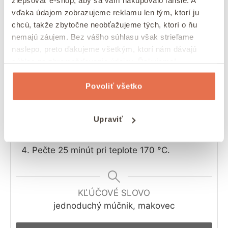
zlepšovať e-shop, aby sa vám nakupovalo ľahšie. A
2
hrnčeky
mlieka (je možné použiť aj
vďaka údajom zobrazujeme reklamu len tým, ktorí ju
vegánske)
chcú, takže zbytočne neobťažujeme tých, ktorí o ňu
1,5
hrnčeku
mletého maku
nemajú záujem. Bez vášho súhlasu však strieľame
2
lyžice
džemu
naslepo, preto ďakujeme všetkým, ktorí nám dávajú
súhlas na zhromažďovanie údajov. Ďakujeme!
POKYNY
Povoliť všetko
Zmiešajte všetky suché ingrediencie.
Vmiešajte do suchej zmesi mokré
ingrediencie.
Upraviť
Cesto nalejte na plech vymastený olejom.
Pečte 25 minút pri teplote 170 °C.
KĽÚČOVÉ SLOVO
jednoduchý múčnik, makovec