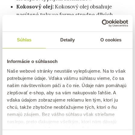
Kokosový olej:
Kokosový olej obsahuje
nasýtené tuky vo forme stredne dlhých
reťazcových triglyceridov (MCT). Tieto tuky
sú rýchlo metabolizované a môžu byť použité
ako okamžitý zdroj energie.
Súhlas
Detaily
O cookies
Vajce
: Vajce je zdrojom proteínu, ale hlavne
drží cookies spolu.
Informácie o súhlasoch
Sušené brusnice
: Dodávajú cookies šmrnc
Naše webové stránky neustále vylepšujeme. Na to však
vďaka ich pomerne výraznej chuti.
potrebujeme údaje. Vďaka vášmu súhlasu vieme, čo sa
Biela čokoláda
: Použitie kvalitnej čokolády,
našim návštevníkom páči a čo nie. Údaje nám pomáhajú
ako je belgická čokoláda Callebaut, zaručuje
zlepšovať e-shop, aby sa vám nakupovalo ľahšie. A
naprosto luxusnú chuť, môžete samozrejme
vďaka údajom zobrazujeme reklamu len tým, ktorí ju
použiť aj variantu bez cukru a namiesto bielej
chcú, takže zbytočne neobťažujeme tých, ktorí o ňu
čokolády dať mliečnu či horkú.
nemajú záujem. Bez vášho súhlasu však strieľame
naslepo, preto ďakujeme všetkým, ktorí nám dávajú
súhlas na zhromažďovanie údajov. Ďakujeme!