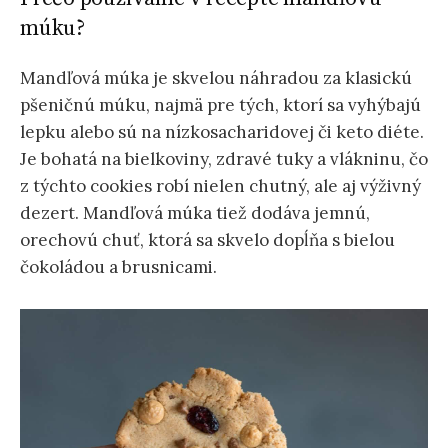
múku?
Mandľová múka je skvelou náhradou za klasickú
pšeničnú múku, najmä pre tých, ktorí sa vyhýbajú
lepku alebo sú na nízkosacharidovej či keto diéte.
Je bohatá na bielkoviny, zdravé tuky a vlákninu, čo
z týchto cookies robí nielen chutný, ale aj výživný
dezert. Mandľová múka tiež dodáva jemnú,
orechovú chuť, ktorá sa skvelo dopĺňa s bielou
čokoládou a brusnicami.