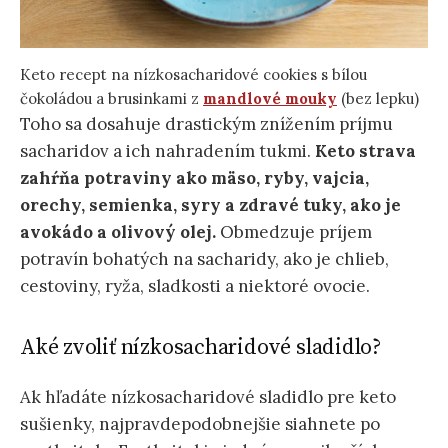
Keto recept na nízkosacharidové cookies s bílou
čokoládou a brusinkami z
mandlové mouky
(bez lepku)
Toho sa dosahuje drastickým znížením príjmu
sacharidov a ich nahradením tukmi.
Keto strava
zahŕňa potraviny ako mäso, ryby, vajcia,
orechy, semienka, syry a zdravé tuky, ako je
avokádo a olivový olej.
Obmedzuje príjem
potravín bohatých na sacharidy, ako je chlieb,
cestoviny, ryža, sladkosti a niektoré ovocie.
Aké zvoliť nízkosacharidové sladidlo?
Ak hľadáte nízkosacharidové sladidlo pre keto
sušienky, najpravdepodobnejšie siahnete po