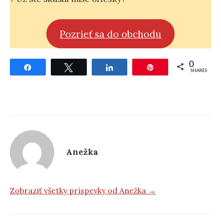
Pozrieť sa do obchodu
0
Share
Tweet
Share
Pin
SHARES
Anežka
Zobraziť všetky príspevky od Anežka →