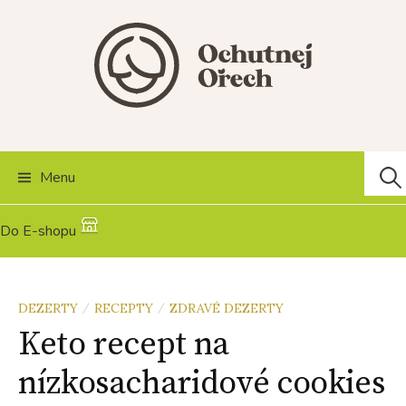
Skip
to
content
Hľad
Menu
Do E-shopu
DEZERTY
RECEPTY
ZDRAVÉ DEZERTY
/
/
Keto recept na
nízkosacharidové cookies