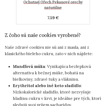
Ochutnej Ořech Pekanové orechy
naturálne
7.59 €
Z čoho sú naše cookies vyrobené?
Naše zdravé cookies nie sú ani z masla, ani z
klasického bieleho cukru, zato v nich nájdete:
Mandľová múka
: Vynikajúca bezlepková
alternatíva k bežnej múke, bohatá na
bielkoviny, zdravé tuky a vlákninu.
Erythritol alebo iné keto sladidlo
:
Nízkokalorické sladidlo, ktoré nezvyšuje
hladinu cukru v krvi, je ideálne pre tých, ktorí
sledujú svoj príjem sacharidov.