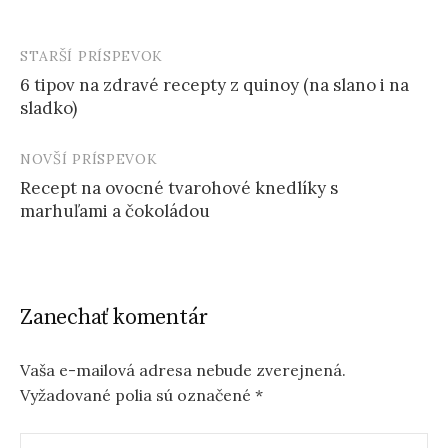
STARŠÍ PRÍSPEVOK
Post
6 tipov na zdravé recepty z quinoy (na slano i na
navigation
sladko)
NOVŠÍ PRÍSPEVOK
Recept na ovocné tvarohové knedlíky s
marhuľami a čokoládou
Zanechať komentár
Vaša e-mailová adresa nebude zverejnená.
Vyžadované polia sú označené
*