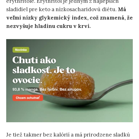
erythritole. Erythritol je jedným z najlepších
sladidiel pre keto a nízkosacharidovú diétu.
Má
veľmi nízky glykemický index, což znamená, že
nezvyšuje hladinu cukru v krvi.
Je tiež takmer bez kalórií a má prirodzene sladkú