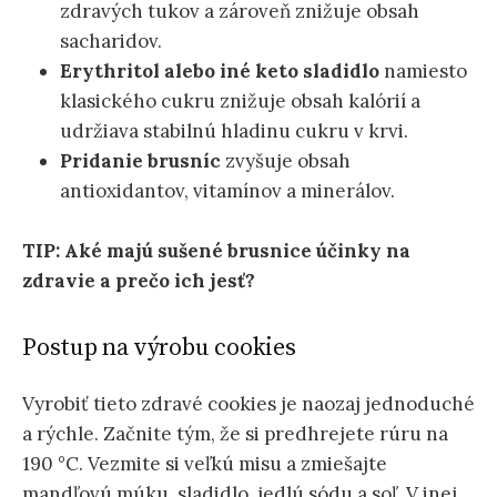
zdravých tukov a zároveň znižuje obsah
sacharidov.
Erythritol alebo iné keto sladidlo
namiesto
klasického cukru znižuje obsah kalórií a
udržiava stabilnú hladinu cukru v krvi.
Pridanie brusníc
zvyšuje obsah
antioxidantov, vitamínov a minerálov.
TIP: Aké majú sušené brusnice účinky na
zdravie a prečo ich jesť?
Postup na výrobu cookies
Vyrobiť tieto zdravé cookies je naozaj jednoduché
a rýchle. Začnite tým, že si predhrejete rúru na
190 °C. Vezmite si veľkú misu a zmiešajte
mandľovú múku, sladidlo, jedlú sódu a soľ. V inej