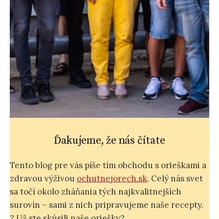
Ďakujeme, že nás čítate
Tento blog pre vás píše tím obchodu s orieškami a
zdravou výživou
ochutnejorech.sk
. Celý nás svet
sa točí okolo zháňania tých najkvalitnejších
surovín – sami z nich pripravujeme naše recepty.
? Už ste skúsili naše oriešky?