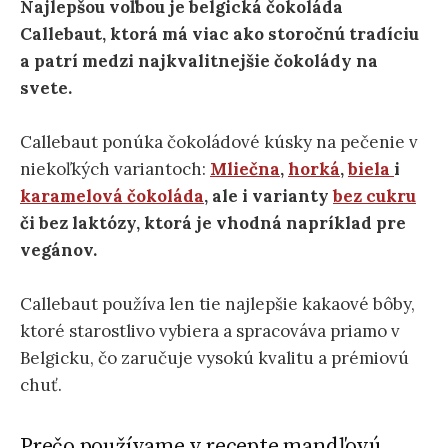
Najlepšou voľbou je belgická čokoláda
Callebaut, ktorá má viac ako storočnú tradíciu
a patrí medzi najkvalitnejšie čokolády na
svete.
Callebaut ponúka čokoládové kúsky na pečenie v
niekoľkých variantoch:
Mliečna
,
horká
,
biela
i
karamelová čokoláda
, ale i varianty
bez cukru
či bez laktózy, ktorá je vhodná napríklad pre
vegánov.
Callebaut používa len tie najlepšie kakaové bôby,
ktoré starostlivo vybiera a spracováva priamo v
Belgicku, čo zaručuje vysokú kvalitu a prémiovú
chuť.
Prečo používame v recepte mandľovú