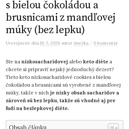
s bielou čokoládou a
brusnicami z mandľovej
múky (bez lepku)
/
Uverejnené
dňa
10. 5. 2026
autor
Anežka
0 komentár
Ste na
nízkosacharidovej
alebo
keto diéte
a
chcete si pripraviť nejaký jednoduchý dezert?
Tieto keto nízkosacharidové cookies s bielou
čokoládou a brusnicami sú vyrobené z mandľovej
múky, takže v nich
je nízky obsah sacharidov a
zároveň sú bez lepku, takže sú vhodné aj pre
ľudí na bezlepkovej diéte.
Obsah článku