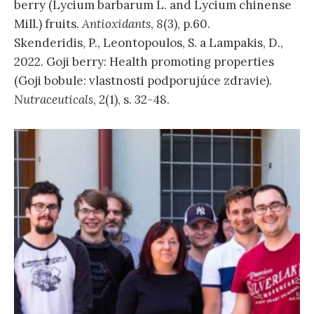
berry (Lycium barbarum L. and Lycium chinense
Mill.) fruits.
Antioxidants
,
8
(3), p.60.
Skenderidis, P., Leontopoulos, S. a Lampakis, D.,
2022. Goji berry: Health promoting properties
(Goji bobule: vlastnosti podporujúce zdravie).
Nutraceuticals
,
2
(1), s. 32-48.