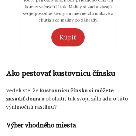
100% prírodný snack bez pridaného cukru a
konzervačných látok. Maliny si zachovávajú
svoje pôvodné živiny, sú mierne chrumkavé a
chutia ako maliny zo záhrady.
Kúpiť
Ako pestovať kustovnicu čínsku
Vedeli ste, že
kustovnicu čínsku si môžete
zasadiť doma
a obohatiť tak svoju záhradu o túto
výnimočnú rastlinu?
Výber vhodného miesta