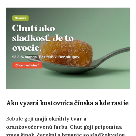
Ako vyzerá kustovnica čínska a kde rastie
Bobule goji
majú okrúhly tvar a
oranžovočervenú farbu
.
Chuť goji pripomína
zmes šípok, čerešní a brusníc so sladkokyslou