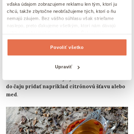
vďaka údajom zobrazujeme reklamu len tým, ktorí ju
mohlo spôsobiť tráviace problémy.
chcú, takže zbytočne neobťažujeme tých, ktorí o ňu
nemajú záujem. Bez vášho súhlasu však strieľame
Čaj z goji
naslepo, preto ďakujeme všetkým, ktorí nám dávajú
súhlas na zhromažďovanie údajov. Ďakujeme!
Čaj z plodov goji je jednoduchý a ideálny spôsob,
ako využiť priaznivé účinky goji. Príprava čaju z
Povoliť všetko
goji je jednoduchá. Stačí
zaliať jednu čajovú
lyžičku
sušených plodov goji
horúcou vodou a
Upraviť
nechať lúhovať približne 5 až 10 minút
. Na
dosiahnutie intenzívnejšej chuti a vône
môžete
do čaju pridať napríklad citrónovú šťavu alebo
med
.