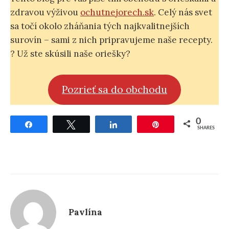
zdravou výživou
ochutnejorech.sk
. Celý nás svet
sa točí okolo zháňania tých najkvalitnejších
surovín – sami z nich pripravujeme naše recepty.
? Už ste skúsili naše oriešky?
Pozrieť sa do obchodu
0
Share
Tweet
Share
Pin
SHARES
Pavlína