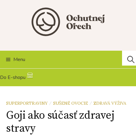
Skip
to
content
Hľad
Menu
Do E-shopu
SUPERPORTRAVINY
SUŠENÉ OVOCIE
ZDRAVÁ VÝŽIVA
/
/
Goji ako súčasť zdravej
stravy