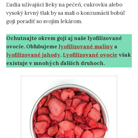
Ľudia užívajúci lieky na pečeň, cukrovku alebo
vysoký krvný tlak by sa mali o konzumácii bobúľ
goji poradiť so svojím lekárom.
Ochutnajte okrem goji aj naše lyofilizované
ovocie. Obľubujeme
lyofilizované maliny
a
lyofilizované jahody
.
Lyofilizované ovocie
však
existuje v mnohých ďalších druhoch.