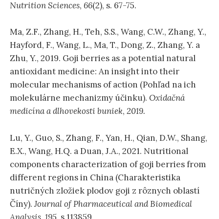
Nutrition Sciences
,
66
(2), s. 67-75.
Ma, Z.F., Zhang, H., Teh, S.S., Wang, C.W., Zhang, Y.,
Hayford, F., Wang, L., Ma, T., Dong, Z., Zhang, Y. a
Zhu, Y., 2019. Goji berries as a potential natural
antioxidant medicine: An insight into their
molecular mechanisms of action (Pohľad na ich
molekulárne mechanizmy účinku).
Oxidačná
medicína a dlhovekosti buniek
,
2019.
Lu, Y., Guo, S., Zhang, F., Yan, H., Qian, D.W., Shang,
E.X., Wang, H.Q. a Duan, J.A., 2021. Nutritional
components characterization of goji berries from
different regions in China (Charakteristika
nutričných zložiek plodov goji z rôznych oblastí
Číny).
Journal of Pharmaceutical and Biomedical
Analysis,
195
, s.113859.