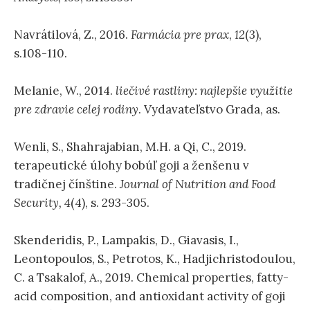
Navrátilová, Z., 2016.
Farmácia pre prax
,
12
(3),
s.108-110.
Melanie, W., 2014.
liečivé rastliny: najlepšie využitie
pre zdravie celej rodiny
. Vydavateľstvo Grada, as.
Wenli, S., Shahrajabian, M.H. a Qi, C., 2019.
terapeutické úlohy bobúľ goji a ženšenu v
tradičnej čínštine.
Journal of Nutrition and Food
Security,
4
(4), s. 293-305.
Skenderidis, P., Lampakis, D., Giavasis, I.,
Leontopoulos, S., Petrotos, K., Hadjichristodoulou,
C. a Tsakalof, A., 2019. Chemical properties, fatty-
acid composition, and antioxidant activity of goji