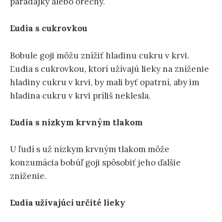
paradajky alebo orechy.
Ľudia s cukrovkou
Bobule goji môžu znížiť hladinu cukru v krvi.
Ľudia s cukrovkou, ktorí užívajú lieky na zníženie
hladiny cukru v krvi, by mali byť opatrní, aby im
hladina cukru v krvi príliš neklesla.
Ľudia s nízkym krvným tlakom
U ľudí s už nízkym krvným tlakom môže
konzumácia bobúľ goji spôsobiť jeho ďalšie
zníženie.
Ľudia užívajúci určité lieky