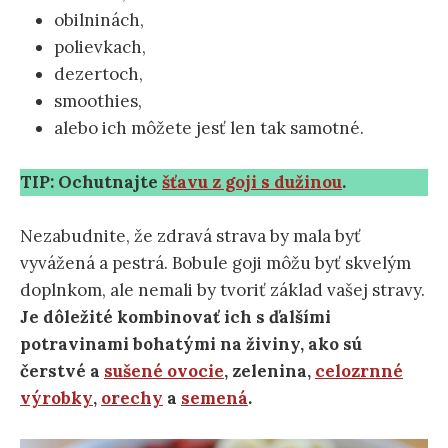
obilninách,
polievkach,
dezertoch,
smoothies,
alebo ich môžete jesť len tak samotné.
TIP: Ochutnajte
šťavu z goji s dužinou
.
Nezabudnite, že zdravá strava by mala byť
vyvážená a pestrá. Bobule goji môžu byť skvelým
doplnkom, ale nemali by tvoriť základ vašej stravy.
Je dôležité kombinovať ich s ďalšími
potravinami bohatými na živiny, ako sú
čerstvé a
sušené ovocie
, zelenina,
celozrnné
výrobky
,
orechy
a
semená
.