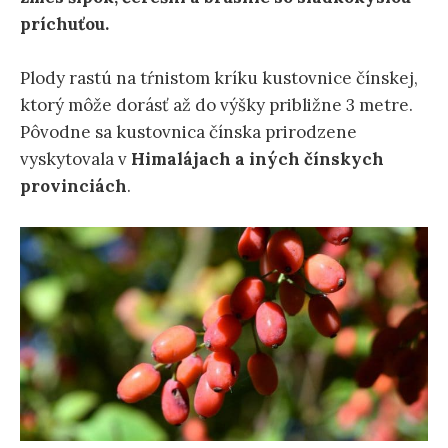
príchuťou.
Plody rastú na tŕnistom kríku kustovnice čínskej,
ktorý môže dorásť až do výšky približne 3 metre.
Pôvodne sa kustovnica čínska prirodzene
vyskytovala v
Himalájach a iných čínskych
provinciách
.