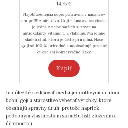
14.75 €
Najobľúbenejšia superpotravina v našom e-
shope!!!!! A niet divu. Goji – kustovnica čínska
je jedna z najbohatších surovín na
antioxidanty, vitamín C a vlákninu. Má jemne
sladkú chuť, ktorá je čisto prírodná. Naše
goji sú 100 % prírodné a neobsahujú pridaný
cukor ani konzervačné látky.
Kúpiť
Je dôležité rozlišovať medzi jednotlivými druhmi
bobúľ goji a starostlivo vyberať výrobky, ktoré
obsahujú správny druh, pretože napriek
podobným vlastnostiam sa môžu líšiť zložením a
účinnosťou.