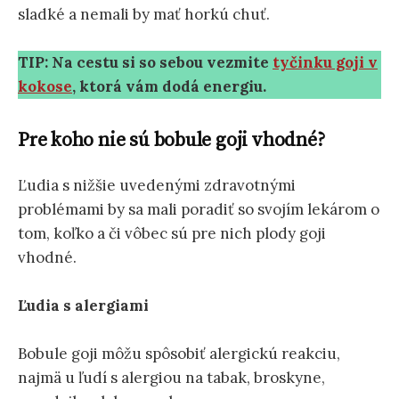
sladké a nemali by mať horkú chuť.
TIP: Na cestu si so sebou vezmite
tyčinku goji v
kokose
, ktorá vám dodá energiu.
Pre koho nie sú bobule goji vhodné?
Ľudia s nižšie uvedenými zdravotnými
problémami by sa mali poradiť so svojím lekárom o
tom, koľko a či vôbec sú pre nich plody goji
vhodné.
Ľudia s alergiami
Bobule goji môžu spôsobiť alergickú reakciu,
najmä u ľudí s alergiou na tabak, broskyne,