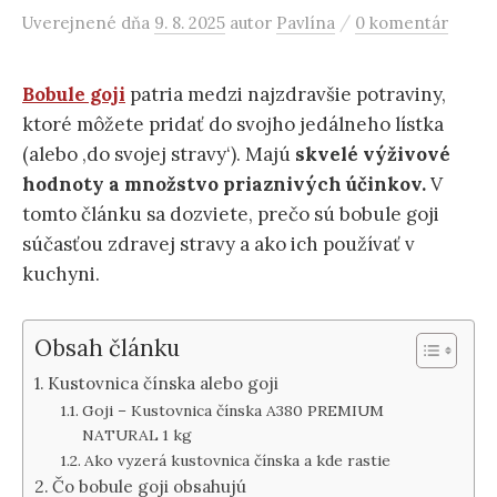
/
Uverejnené
dňa
9. 8. 2025
autor
Pavlína
0 komentár
Bobule goji
patria medzi najzdravšie potraviny,
ktoré môžete pridať do svojho jedálneho lístka
(alebo ‚do svojej stravy‘). Majú
skvelé výživové
hodnoty a množstvo priaznivých účinkov.
V
tomto článku sa dozviete, prečo sú bobule goji
súčasťou zdravej stravy a ako ich používať v
kuchyni.
Obsah článku
Kustovnica čínska alebo goji
Goji – Kustovnica čínska A380 PREMIUM
NATURAL 1 kg
Ako vyzerá kustovnica čínska a kde rastie
Čo bobule goji obsahujú