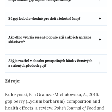
Majú bobule goji nejaké vedľajšie účinky?
Sú goji bobule vhodné pre deti a tehotné ženy?
Ako dlho vydržia sušené bobule goji a ako ich správne
skladovať?
Aký je rozdiel v obsahu prospešných látok v čerstvých
a sušených plodoch goji?
Zdroje:
Kulczyński, B. a Gramza-Michałowska, A., 2016.
goji berry (Lycium barbarum): composition and
health effects-a review.
Polish Journal of Food and