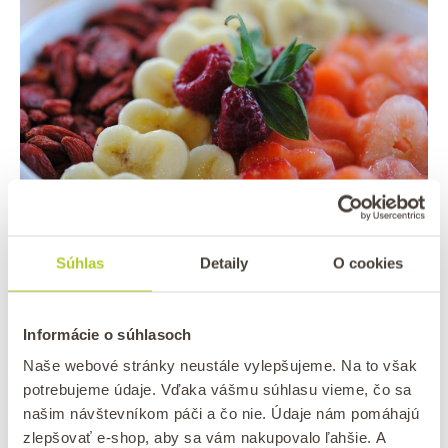
Dávkovanie kustovnice čínskej
Súhlas
Detaily
O cookies
Odporúčaná denná dávka pre dospelého
človeka je 10 až 30 g
sušených plodov goji
, čo
Informácie o súhlasoch
zodpovedá 1,5 až 2 šálkam čerstvých plodov goji
Naše webové stránky neustále vylepšujeme. Na to však
alebo ¼ šálky sušených plodov goji denne.
potrebujeme údaje. Vďaka vášmu súhlasu vieme, čo sa
Mladšie
deti by mali konzumovať polovicu
našim návštevníkom páči a čo nie. Údaje nám pomáhajú
tohto množstva
. Vyššie množstvo plodov goji by
zlepšovať e-shop, aby sa vám nakupovalo ľahšie. A