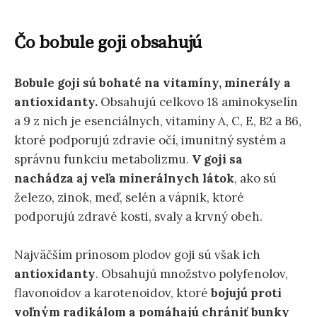
Čo bobule goji obsahujú
Bobule goji sú bohaté na vitamíny, minerály a
antioxidanty.
Obsahujú celkovo 18 aminokyselín
a 9 z nich je esenciálnych, vitamíny A, C, E, B2 a B6,
ktoré podporujú zdravie očí, imunitný systém a
správnu funkciu metabolizmu.
V goji sa
nachádza aj veľa minerálnych látok
, ako sú
železo, zinok, meď, selén a vápnik, ktoré
podporujú zdravé kosti, svaly a krvný obeh.
Najväčším prínosom plodov goji sú však ich
antioxidanty
. Obsahujú množstvo polyfenolov,
flavonoidov a karotenoidov, ktoré
bojujú proti
voľným radikálom a pomáhajú chrániť bunky