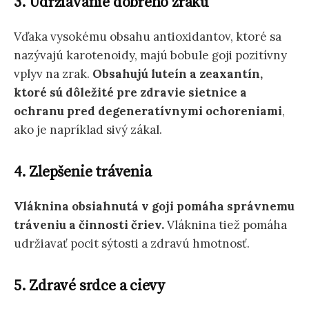
3. Udržiavanie dobrého zraku
Vďaka vysokému obsahu antioxidantov, ktoré sa
nazývajú karotenoidy, majú bobule goji pozitívny
vplyv na zrak.
Obsahujú luteín a zeaxantín,
ktoré sú dôležité pre zdravie sietnice a
ochranu pred degeneratívnymi ochoreniami
,
ako je napríklad sivý zákal.
4. Zlepšenie trávenia
Vláknina obsiahnutá v goji pomáha správnemu
tráveniu a činnosti čriev.
Vláknina tiež pomáha
udržiavať pocit sýtosti a zdravú hmotnosť.
5. Zdravé srdce a cievy