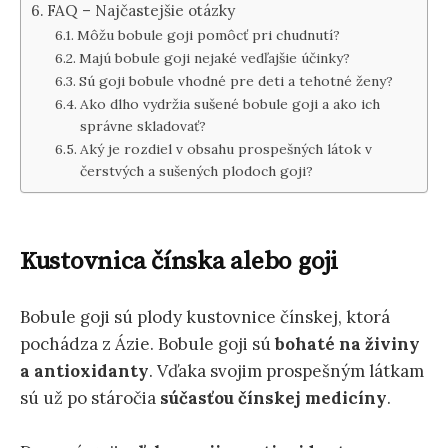
FAQ – Najčastejšie otázky
Môžu bobule goji pomôcť pri chudnutí?
Majú bobule goji nejaké vedľajšie účinky?
Sú goji bobule vhodné pre deti a tehotné ženy?
Ako dlho vydržia sušené bobule goji a ako ich
správne skladovať?
Aký je rozdiel v obsahu prospešných látok v
čerstvých a sušených plodoch goji?
Kustovnica čínska alebo goji
Bobule goji sú plody kustovnice čínskej, ktorá
pochádza z Ázie. Bobule goji sú
bohaté na živiny
a antioxidanty
. Vďaka svojim prospešným látkam
sú už po stáročia
súčasťou čínskej medicíny
.