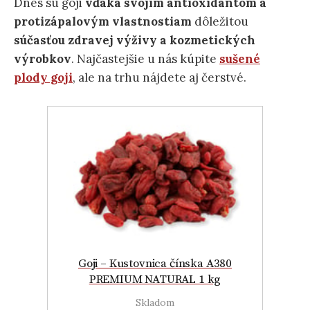
Dnes sú goji
vďaka svojim antioxidantom a
protizápalovým vlastnostiam
dôležitou
súčasťou zdravej výživy a kozmetických
výrobkov
. Najčastejšie u nás kúpite
sušené
plody goji
, ale na trhu nájdete aj čerstvé.
Goji – Kustovnica čínska A380
PREMIUM NATURAL 1 kg
Skladom