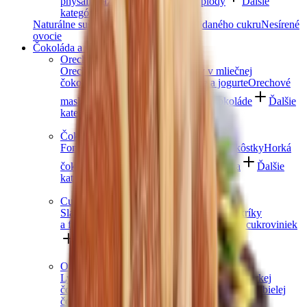
physalis
Zázvor
Ostatné exotické plody
Ďalšie
kategórie
Naturálne sušené ovocie
Ovocie bez pridaného cukru
Nesírené
ovocie
Čokoláda a sladkosti
Orechy v čokoláde
Orechy v horkej čokoláde
Orechy v mliečnej
čokoláde
Orechy v bielej čokoláde a jogurte
Orechové
maslá s čokoládou
Orechový mix v čokoláde
Ďalšie
kategórie
Čokoládové maškrtenie
Fondány a nugáty
Čokoládové hrudky a kôstky
Horká
čokoláda
Mliečna čokoláda
Biela čokoláda
Ďalšie
kategórie
Cukrovinky a želé
Sladkosti bez cukru
Slaný karamel
Želé cukríky
a fazuľky
Sladké drievko a pelendreky
Mix cukroviniek
Ďalšie kategórie
Ovocie v čokoláde
Lyofilizované ovocie v čokoláde
Ovocie v horkej
čokoláde
Ovocie v mliečnej čokoláde
Ovocie v bielej
čokoláde a jogurte
Jablkové trubičky máčané