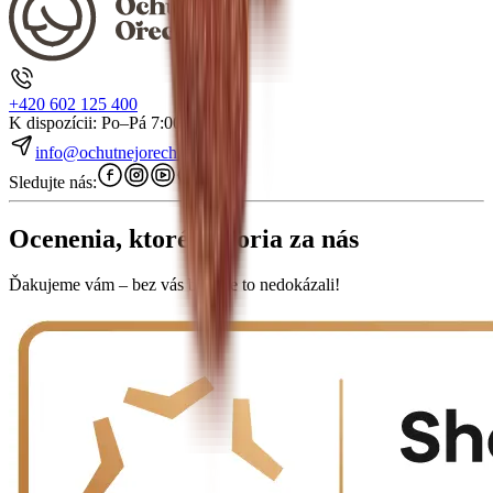
+420 602 125 400
K dispozícii: Po–Pá 7:00–15:30
info@ochutnejorech.sk
Sledujte nás:
Ocenenia, ktoré hovoria za nás
Ďakujeme vám – bez vás by sme to nedokázali!