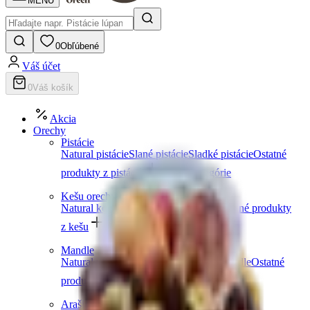
MENU
0
Obľúbené
Váš účet
0
Váš košík
Akcia
Orechy
Pistácie
Natural pistácie
Slané pistácie
Sladké pistácie
Ostatné
produkty z pistácií
Ďalšie kategórie
Kešu orechy
Natural kešu
Slané kešu
Sladké kešu
Ostatné produkty
z kešu
Ďalšie kategórie
Mandle
Natural mandle
Slané mandle
Sladké mandle
Ostatné
produkty z mandlí
Ďalšie kategórie
Arašidy