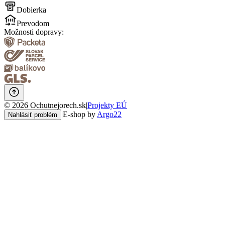
Dobierka
Prevodom
Možnosti dopravy:
©
2026
Ochutnejorech.sk
|
Projekty EÚ
|
E-shop by
Argo22
Nahlásiť problém