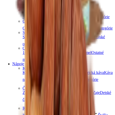
Ďalšie kategórie
Obilniny a strukoviny
Šošovica
Bulgur
Kuskus
Cestoviny
Ďalšie kategórie
Oleje a maslá
Ghí maslo
Kokosové
Špeciálne oleje
Ďalšie kategórie
Sladidlá a dochucovadlá
Sirupy
Cukry a alternatívne sladidlá
Korenie
Ázijské
ochucovadlá
Ďalšie kategórie
Orechové maslá
100% orechové
S čokoládou
Slaný karamel
Ostatné
maslá a pasty
Ďalšie kategórie
Nápoje
Káva
Káva Ochutnej Ořech
Africká káva
Americká káva
Káva
na espresso
Značková káva
Ďalšie kategórie
Čaje
Zelené čaje
Čierne čaje
Bylinné čaje
Ovocné čaje
Detské
čaje
Ďalšie kategórie
Rastlinné nápoje