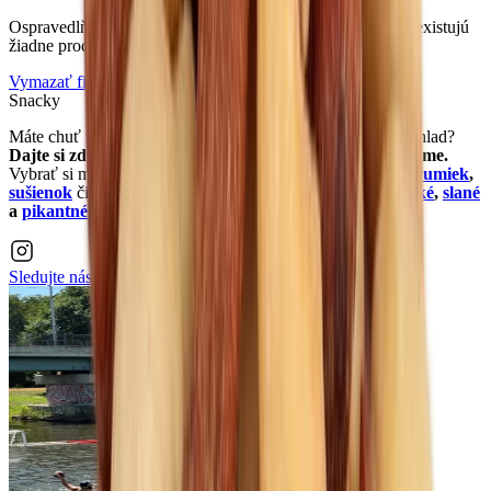
Ospravedlňujeme sa, ale pre zvolenú kombináciu filtrov neexistujú
žiadne produkty.
Vymazať filtre
Snacky
Máte chuť na niečo sladké alebo potrebujete zahnať ľahký hlad?
Dajte si zdravú desiatu vo forme
snackov
, ktoré ponúkame.
Vybrať si môžete z
tyčiniek
,
crackerov
,
bezlepkových chrumiek
,
sušienok
či
jablkových trubičiek
. Ochutnajte aj naše
sladké
,
slané
a
pikantné maškrtenie
.
Sledujte nás na
Instagrame