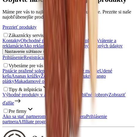
Máme pre vás to najlepšie, čo si najradšej kupujete. Prezrite si naše
najobľúbenejšie produkty.
Prezrieť produkty
Zákaznícky servis
Kontakty
Obchodné podmienky
Doprava a platba
Vrátenie a
reklamácie
Ako reklamovať?
Zásady ochrany osobných údajov
Nastavenie súhlasov s personalizáciou
Prihlásenie
Registrácia
Vernostný program
Vyberáme pre vás
Pistácie pražené solené
Kešu orechy
Udené mandle
Udené
kešu
Ananas krúžky
Želé medvedíky bez cukru
Mango
plátky
Makadamové orechy
Tipy & inšpirácia
Výhodné produkty v akcii
Malé balenie
Jablčné dobroty
Zobraziť
ďalšie
Pre firmy
Ako sa stať partnerom?
Registrácia partnera
Prihlásenie
partnera
Affiliate program