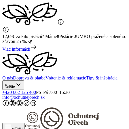
12,69€ za kilo pistácií? Máme‼️Pistácie JUMBO pražené a solené so
zľavou 25 %. 🌿
Viac informácií
O nás
Doprava & platba
Vrátenie & reklamácie
Tipy & inšpirácia
Ďalšie
+420 602 125 400
Po–Pá 7:00–15:30
info@ochutnejorech.sk