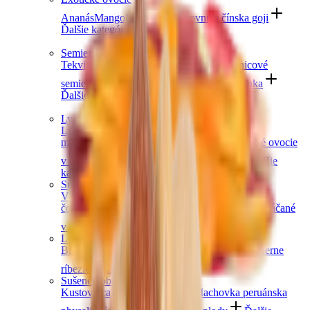
Ananás
Mango
Datle
Figy
Kustovnica čínska goji
Ďalšie kategórie
Semienka
Tekvicové semienka
Chia semienka
Slnečnicové
semienka
Ľanové semienka
Konopné semienka
Ďalšie kategórie
Lyofilizované ovocie
Lyofilizované jahody
Lyofilizované
maliny
Lyofilizovaný mix ovocia
Lyofilizované ovocie
v čokoláde
Ostatné lyofilizované ovocie
Ďalšie
kategórie
Sušené ovocie v čokoláde
V horkej čokoláde
V mliečnej čokoláde
v bielej
čokoláde a jogurte
V karobe
Jablkové trubičky máčané
v čokoláde
Ďalšie kategórie
Lesné ovocie
Brusnice a čučoriedky
Jahody
Maliny
Černice
Čierne
ríbezle
Ďalšie kategórie
Sušené bobule a plody
Kustovnica čínska goji
Moruša
Machovka peruánska