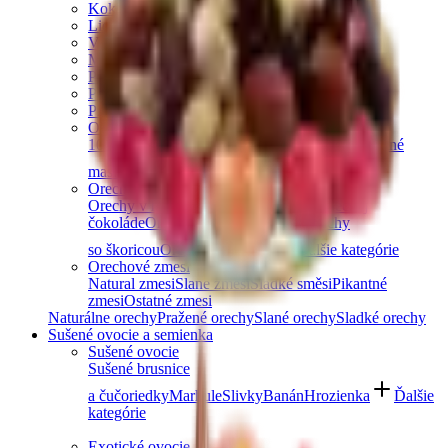
Kokosové orechy
Lieskové orechy
Vlašské orechy
Makadamové orechy
Para orechy
Pekanové orechy
Píniové oriešky
Orechové maslá
100% orechové
S čokoládou
Slaný karamel
Ostatné
maslá a pasty
Ďalšie kategórie
Orechy v čokoláde
Orechy v horkej čokoláde
Orechy v mliečnej
čokoláde
Orechy v bielej čokoláde
Orechy
so škoricou
Orechy v tiramisu
Ďalšie kategórie
Orechové zmesi
Natural zmesi
Slané zmesi
Sladké směsi
Pikantné
zmesi
Ostatné zmesi
Naturálne orechy
Pražené orechy
Slané orechy
Sladké orechy
Sušené ovocie a semienka
Sušené ovocie
Sušené brusnice
a čučoriedky
Marhule
Slivky
Banán
Hrozienka
Ďalšie
kategórie
Exotické ovocie