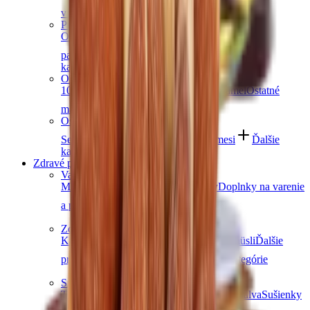
v čokoláde
Ďalšie kategórie
Prémiové čokolády
Ovocná čokoláda
Slaný karamel
Čokolády bez
palmového oleja
Čokolády bez cukru
Ďalšie
kategórie
Orechové maslá
100% orechové
S čokoládou
Slaný karamel
Ostatné
maslá a pasty
Ďalšie kategórie
Ostatné sladkosti
Semienka v čokoláde
Čokoládové zmesi
Ďalšie
kategórie
Zdravé potraviny
Varenie a pečenie
Múky
Korenie
Ovocné pasty
Bylinky
Doplnky na varenie
a pečenie
Ďalšie kategórie
Zdravé raňajky
Kaše
Vločky
Müsli a granola
Ovocie do müsli
Ďalšie
produkty na zdravé raňajky
Ďalšie kategórie
Snacky
Tyčinky
Crackery
Bezlepkové chrumky
Chalva
Sušienky