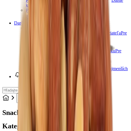
Kombucha
Rastlinné mlieka
Ostatné nápoje
Ďalšie
kategórie
Prírodné vody a šťavy
Šťavy
Sirupy
Ďalšie kategórie
Darčeky
Darčeky pre mužov
Pre ocka
Pre dedka
Pre brata
Pre manžela
Pre priateľa
Pre
kamaráta
Ďalšie kategórie
Darčeky pre ženy
Pre maminku
Pre babičku
Pre sestru
Pre manželku
Pre
priateľku
Pre kamarátku
Ďalšie kategórie
Darčeky pre deti
Pre dievčatá
Pre chlapcov
Pre teenagerov
Pre najmenších
Novinky
Zdravé potraviny
Snacky
Snacky
Kategórie