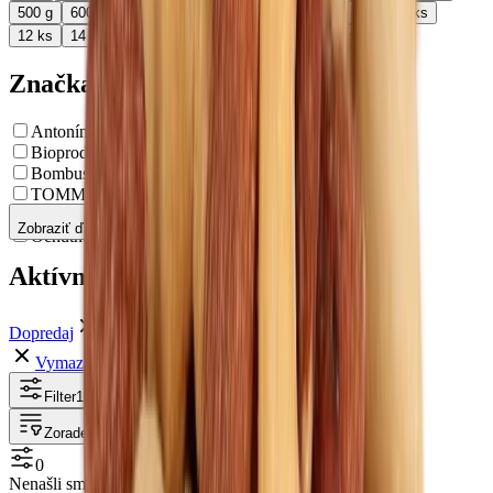
500 g
600 g
700 g
850 g
1 kg
3ks
5ks
5 ks
8 ks
12 ks
14 ks
18ks
21ks
30 ks
40 ks
45ks
Značka
Antonín Zetík PERLA
Bioprodukt JT
Bombus
TOMM´S Flapjack
Natural Jihlava
Zobraziť ďalšie
Ochutnej Ořech
Aktívne filtre
Dopredaj
Vymazať filtre
Filter
1
Zoradenie
0
Nenašli sme žiadne produkty