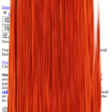
Dopredaj
Vymazať filtre
Filter
1
Zoradenie
0
Nenašli sme žiadne produkty
Ospravedlňujeme sa, ale pre zvolenú kombináciu filtrov neexistujú
žiadne produkty.
Vymazať filtre
Chilli
Máte radi pikantné a štipľavé jedlá?
Potom vám doma určite
nesmie chýbať
chilli
. Dnes poznáme približne 200 druhov chilli
papričiek a používajú sa v mnohých kuchyniach, najmä v tých
ázijských.
U nás si môžete vybrať z
mletého chilli
,
drveného
chilli
alebo
celých sušených chilli papričiek
.
Chilli
sa skvele hodí
pri príprave všetkých druhov mäsa, pri grilovaní, do marinád alebo
do
koreniacich
zmesí.