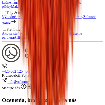
kešu
Ananas krúžky
Želé medvedíky bez cukru
Mango
plátky
Makadamové orechy
Tipy & inšpirácia
Výhodné produkty v akcii
Malé balenie
Jablčné dobroty
Zobraziť
ďalšie
Pre firmy
Ako sa stať partnerom?
Registrácia partnera
Prihlásenie
partnera
Affiliate program
+420 602 125 400
K dispozícii: Po–Pá 7:00–15:30
info@ochutnejorech.sk
Sledujte nás:
Ocenenia, ktoré hovoria za nás