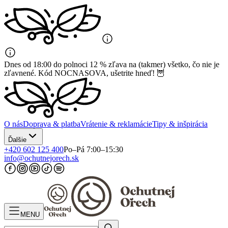
Dnes od 18:00 do polnoci 12 % zľava na (takmer) všetko, čo nie je
zľavnené. Kód NOCNASOVA, ušetrite hneď! 🦉
O nás
Doprava & platba
Vrátenie & reklamácie
Tipy & inšpirácia
Ďalšie
+420 602 125 400
Po–Pá 7:00–15:30
info@ochutnejorech.sk
MENU