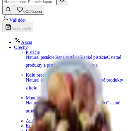
0
Obľúbené
Váš účet
0
Váš košík
Akcia
Orechy
Pistácie
Natural pistácie
Slané pistácie
Sladké pistácie
Ostatné
produkty z pistácií
Ďalšie kategórie
Kešu orechy
Natural kešu
Slané kešu
Sladké kešu
Ostatné produkty
z kešu
Ďalšie kategórie
Mandle
Natural mandle
Slané mandle
Sladké mandle
Ostatné
produkty z mandlí
Ďalšie kategórie
Arašidy
Kokosové orechy
Lieskové orechy