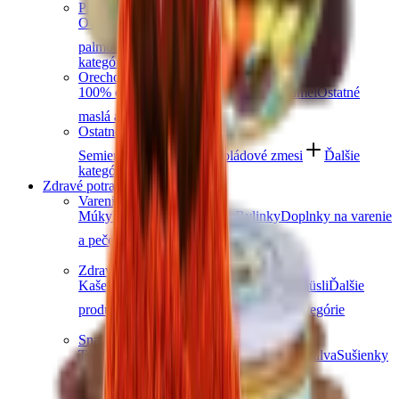
Prémiové čokolády
Ovocná čokoláda
Slaný karamel
Čokolády bez
palmového oleja
Čokolády bez cukru
Ďalšie
kategórie
Orechové maslá
100% orechové
S čokoládou
Slaný karamel
Ostatné
maslá a pasty
Ďalšie kategórie
Ostatné sladkosti
Semienka v čokoláde
Čokoládové zmesi
Ďalšie
kategórie
Zdravé potraviny
Varenie a pečenie
Múky
Korenie
Ovocné pasty
Bylinky
Doplnky na varenie
a pečenie
Ďalšie kategórie
Zdravé raňajky
Kaše
Vločky
Müsli a granola
Ovocie do müsli
Ďalšie
produkty na zdravé raňajky
Ďalšie kategórie
Snacky
Tyčinky
Crackery
Bezlepkové chrumky
Chalva
Sušienky
Ďalšie kategórie