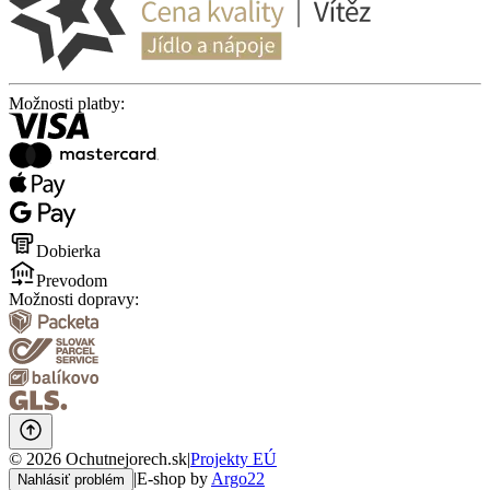
Možnosti platby:
Dobierka
Prevodom
Možnosti dopravy:
©
2026
Ochutnejorech.sk
|
Projekty EÚ
|
E-shop by
Argo22
Nahlásiť problém