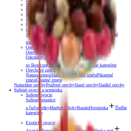
Vlašské orechy
Makadamové orechy
Para orechy
Pekanové orechy
Píniové oriešky
Orechové maslá
100% orechové
S čokoládou
Slaný karamel
Ostatné
maslá a pasty
Ďalšie kategórie
Orechy v čokoláde
Orechy v horkej čokoláde
Orechy v mliečnej
čokoláde
Orechy v bielej čokoláde
Orechy
so škoricou
Orechy v tiramisu
Ďalšie kategórie
Orechové zmesi
Natural zmesi
Slané zmesi
Sladké směsi
Pikantné
zmesi
Ostatné zmesi
Naturálne orechy
Pražené orechy
Slané orechy
Sladké orechy
Sušené ovocie a semienka
Sušené ovocie
Sušené brusnice
a čučoriedky
Marhule
Slivky
Banán
Hrozienka
Ďalšie
kategórie
Exotické ovocie
Ananás
Mango
Datle
Figy
Kustovnica čínska goji