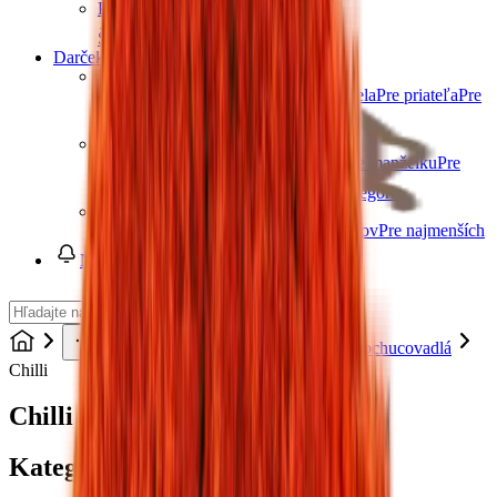
Prírodné vody a šťavy
Šťavy
Sirupy
Ďalšie kategórie
Darčeky
Darčeky pre mužov
Pre ocka
Pre dedka
Pre brata
Pre manžela
Pre priateľa
Pre
kamaráta
Ďalšie kategórie
Darčeky pre ženy
Pre maminku
Pre babičku
Pre sestru
Pre manželku
Pre
priateľku
Pre kamarátku
Ďalšie kategórie
Darčeky pre deti
Pre dievčatá
Pre chlapcov
Pre teenagerov
Pre najmenších
Novinky
Zdravé potraviny
Sladidlá a dochucovadlá
Chilli
Chilli
Kategórie