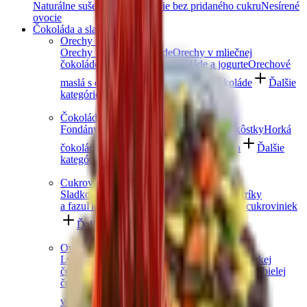
Naturálne sušené ovocie
Ovocie bez pridaného cukru
Nesírené
ovocie
Čokoláda a sladkosti
Orechy v čokoláde
Orechy v horkej čokoláde
Orechy v mliečnej
čokoláde
Orechy v bielej čokoláde a jogurte
Orechové
maslá s čokoládou
Orechový mix v čokoláde
Ďalšie
kategórie
Čokoládové maškrtenie
Fondány a nugáty
Čokoládové hrudky a kôstky
Horká
čokoláda
Mliečna čokoláda
Biela čokoláda
Ďalšie
kategórie
Cukrovinky a želé
Sladkosti bez cukru
Slaný karamel
Želé cukríky
a fazuľky
Sladké drievko a pelendreky
Mix cukroviniek
Ďalšie kategórie
Ovocie v čokoláde
Lyofilizované ovocie v čokoláde
Ovocie v horkej
čokoláde
Ovocie v mliečnej čokoláde
Ovocie v bielej
čokoláde a jogurte
Jablkové trubičky máčané
v čokoláde
Ďalšie kategórie