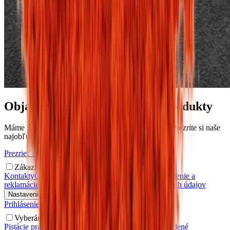
Objavte naše najobľúbenejšie produkty
Máme pre vás to najlepšie, čo si najradšej kupujete. Prezrite si naše
najobľúbenejšie produkty.
Prezrieť produkty
Zákaznícky servis
Kontakty
Obchodné podmienky
Doprava a platba
Vrátenie a
reklamácie
Ako reklamovať?
Zásady ochrany osobných údajov
Nastavenie súhlasov s personalizáciou
Prihlásenie
Registrácia
Vernostný program
Vyberáme pre vás
Pistácie pražené solené
Kešu orechy
Udené mandle
Udené