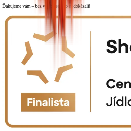
Ďakujeme vám – bez vás by sme to nedokázali!