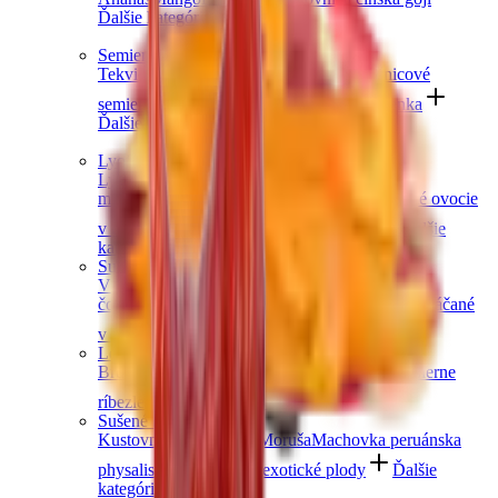
Ďalšie kategórie
Semienka
Tekvicové semienka
Chia semienka
Slnečnicové
semienka
Ľanové semienka
Konopné semienka
Ďalšie kategórie
Lyofilizované ovocie
Lyofilizované jahody
Lyofilizované
maliny
Lyofilizovaný mix ovocia
Lyofilizované ovocie
v čokoláde
Ostatné lyofilizované ovocie
Ďalšie
kategórie
Sušené ovocie v čokoláde
V horkej čokoláde
V mliečnej čokoláde
v bielej
čokoláde a jogurte
V karobe
Jablkové trubičky máčané
v čokoláde
Ďalšie kategórie
Lesné ovocie
Brusnice a čučoriedky
Jahody
Maliny
Černice
Čierne
ríbezle
Ďalšie kategórie
Sušené bobule a plody
Kustovnica čínska goji
Moruša
Machovka peruánska
physalis
Zázvor
Ostatné exotické plody
Ďalšie
kategórie